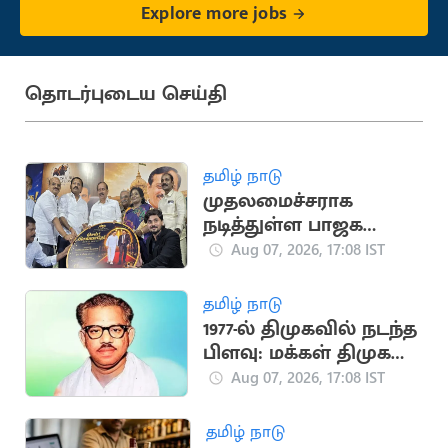
Explore more jobs
தொடர்புடைய செய்தி
தமிழ் நாடு
முதலமைச்சராக
நடித்துள்ள பாஜக
மூத்த தலைவர்
Aug 07, 2026, 17:08 IST
எச்.ராஜா
தமிழ் நாடு
1977-ல் திமுகவில் நடந்த
பிளவு: மக்கள் திமுக
உருவான வரலாறு!
Aug 07, 2026, 17:08 IST
தமிழ் நாடு