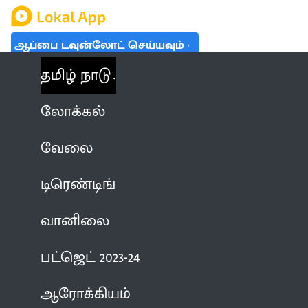
ஆப்பை டவுன்லோட் செய்யவும்
தமிழ் நாடு
லோக்கல்
வேலை
டிரெண்டிங்
வானிலை
பட்ஜெட் 2023-24
ஆரோக்கியம்