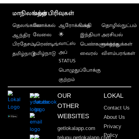
மாநிலங்கள்
மற்ற பிரிவுகள்
தெலங்கானா
லோக்கல்
ஆரோக்கியம்
பக்தி
தொழில்நுட்பம்
வேலை
🌟
இந்தியா
அரசியல்
ஆந்திர
வாட்ஸ்
பிரதேசம்
டிரெண்டிங்
பெண்களுக்காக
வாழ்த்துக்கள்
அப்
தமிழ்நாடு
வைரல்
விளம்பரங்கள்
தமிழ்நாடு
STATUS
பொழுதுப்போக்கு
குற்றம்
OUR
LOKAL
OTHER
Contact Us
WEBSITES
About Us
Privacy
getlokalapp.com
Policy
telugu.getlokalapp.com