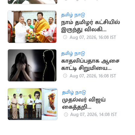
வலியுறுத்தல்
தமிழ் நாடு
நாம் தமிழர் கட்சியில்
இருந்து விலகி
தவெகவில் இணைந்த
Aug 07, 2026, 16:08 IST
புகழேந்தி மாறன்
தமிழ் நாடு
காதலிப்பதாக ஆசை
காட்டி சிறுமியை
பலாத்காரம் செய்த
Aug 07, 2026, 16:08 IST
சிறுவன்
தமிழ் நாடு
முதல்வர் விஜய்
கைத்தறி
கண்காட்சியை
Aug 07, 2026, 14:08 IST
தொடங்கி வைத்தார்