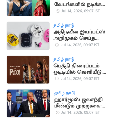
வேடங்களில் நடிக்க
ஆசை -ஐஸ்வர்யா
Jul 14, 2026, 09:07 IST
ராஜேஷ்
தமிழ் நாடு
அதிநவீன இயர்பட்ஸ்
அறிமுகம் செய்த
நத்திங்!
Jul 14, 2026, 09:07 IST
தமிழ் நாடு
பெத்தி திரைப்படம்
ஓடிடியில் வெளியீடு:
இயக்குநர் புச்சி பாபு
Jul 14, 2026, 09:07 IST
சானா நெகிழ்ச்சி
தமிழ் நாடு
ஹார்மூஸ் ஜலசந்தி
மீண்டும் முற்றுகை:
டிரம்ப் அறிவிப்பால்
Jul 14, 2026, 09:07 IST