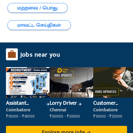
மற்றவை / பொது
மாவட்ட செய்திகள்
Jobs near you
Assistant
Lorry Driver
Customer
Manager
Service Executive
Coimbatore
Chennai
Coimbatore
(Customer
₹15000 - ₹18000
₹30000 - ₹33000
₹15000 - ₹25000
Service)
Explore more jobs