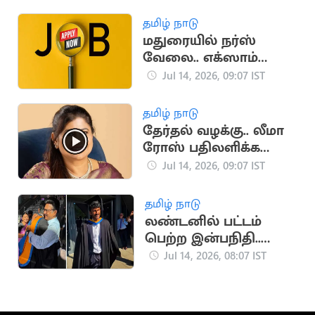
பதற்றம்
தமிழ் நாடு
மதுரையில் நர்ஸ்
வேலை.. எக்ஸாம்
கிடையாது
Jul 14, 2026, 09:07 IST
தமிழ் நாடு
தேர்தல் வழக்கு.. லீமா
ரோஸ் பதிலளிக்க
உத்தரவு
Jul 14, 2026, 09:07 IST
தமிழ் நாடு
லண்டனில் பட்டம்
பெற்ற இன்பநிதி..
கட்டியணைத்து
Jul 14, 2026, 08:07 IST
வாழ்த்திய
மு.க.ஸ்டாலின்