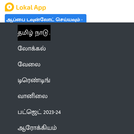
ஆப்பை டவுன்லோட் செய்யவும்
தமிழ் நாடு
லோக்கல்
வேலை
டிரெண்டிங்
வானிலை
பட்ஜெட் 2023-24
ஆரோக்கியம்