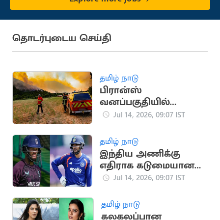
தொடர்புடைய செய்தி
தமிழ் நாடு
பிரான்ஸ்
வனப்பகுதியில்
காட்டுத்தீ: 3,250 ஏக்கர்
Jul 14, 2026, 09:07 IST
நிலம் சேதம்
தமிழ் நாடு
இந்திய அணிக்கு
எதிராக கடுமையான
சவால்
Jul 14, 2026, 09:07 IST
காத்திருக்கிறது: பென்
டக்கெட்
தமிழ் நாடு
கலகலப்பான