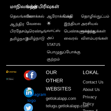
மாநிலங்கள்
மற்ற பிரிவுகள்
தெலங்கானா
லோக்கல்
ஆரோக்கியம்
பக்தி
தொழில்நுட்பம்
வேலை
🌟
இந்தியா
அரசியல்
ஆந்திர
வாட்ஸ்
பிரதேசம்
டிரெண்டிங்
பெண்களுக்காக
வாழ்த்துக்கள்
அப்
தமிழ்நாடு
வைரல்
விளம்பரங்கள்
தமிழ்நாடு
STATUS
பொழுதுப்போக்கு
குற்றம்
OUR
LOKAL
OTHER
Contact Us
WEBSITES
About Us
Privacy
getlokalapp.com
Policy
telugu.getlokalapp.com