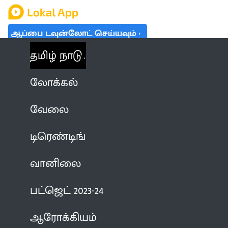
ஆப்பை டவுன்லோட் செய்யவும்
தமிழ் நாடு
லோக்கல்
வேலை
டிரெண்டிங்
வானிலை
பட்ஜெட் 2023-24
ஆரோக்கியம்