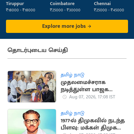
Technician
Operator
Tiruppur
Coimbatore
Chennai
₹18000 - ₹18000
₹25000 - ₹30000
₹25000 - ₹45000
Explore more jobs
தொடர்புடைய செய்தி
தமிழ் நாடு
முதலமைச்சராக
நடித்துள்ள பாஜக
மூத்த தலைவர்
Aug 07, 2026, 17:08 IST
எச்.ராஜா
தமிழ் நாடு
1977-ல் திமுகவில் நடந்த
பிளவு: மக்கள் திமுக