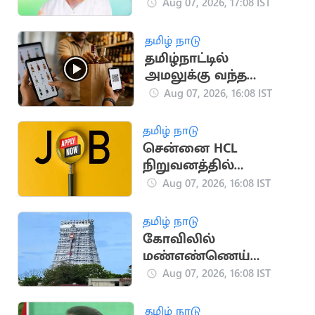
உருவான வரலாறு!
Aug 07, 2026, 17:08 IST
தமிழ் நாடு
தமிழ்நாட்டில்
அமலுக்கு வந்த
ஆன்லைன் மது
Aug 07, 2026, 16:08 IST
விற்பனை.. அமைச்சர்
தகவல்
தமிழ் நாடு
சென்னை HCL
நிறுவனத்தில்
வேலைவாய்ப்பு:
Aug 07, 2026, 16:08 IST
ஆகஸ்ட் 8, 9-ல்
நேர்முகத் தேர்வு!
தமிழ் நாடு
கோவிலில்
மண்எண்ணெய்
ஊற்றி தீக்குளித்த
Aug 07, 2026, 16:08 IST
பக்தர்:
அதிர்ஷ்டவசமாக உயிர்
தமிழ் நாடு