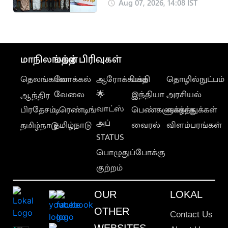
கண்காட்சியை
Aug 07, 2026, 14:08 IST
தொடங்கி வைத்தார்
மாநிலங்கள்
மற்ற பிரிவுகள்
தெலங்கானா
லோக்கல்
ஆரோக்கியம்
பக்தி
தொழில்நுட்பம்
வேலை
🌟
இந்தியா
அரசியல்
ஆந்திர
வாட்ஸ்
பிரதேசம்
டிரெண்டிங்
பெண்களுக்காக
வாழ்த்துக்கள்
அப்
தமிழ்நாடு
வைரல்
விளம்பரங்கள்
தமிழ்நாடு
STATUS
பொழுதுப்போக்கு
குற்றம்
OUR
LOKAL
OTHER
Contact Us