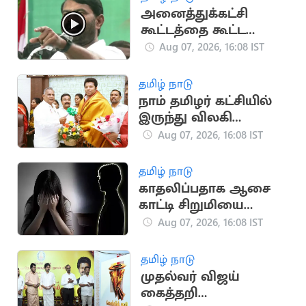
பிழைத்தார்
அனைத்துக்கட்சி
கூட்டத்தை கூட்ட
வேண்டும்.. சீமான்
Aug 07, 2026, 16:08 IST
வலியுறுத்தல்
தமிழ் நாடு
நாம் தமிழர் கட்சியில்
இருந்து விலகி
தவெகவில் இணைந்த
Aug 07, 2026, 16:08 IST
புகழேந்தி மாறன்
தமிழ் நாடு
காதலிப்பதாக ஆசை
காட்டி சிறுமியை
பலாத்காரம் செய்த
Aug 07, 2026, 16:08 IST
சிறுவன்
தமிழ் நாடு
முதல்வர் விஜய்
கைத்தறி