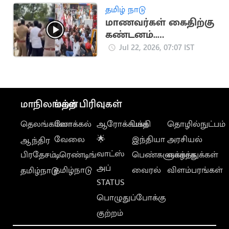
தமிழ் நாடு
மாணவர்கள் கைதிற்கு
கண்டனம்..
திருவொற்றியூர்
Jul 22, 2026, 07:07 IST
காவல் நிலையம்
முற்றுகை
மாநிலங்கள்
மற்ற பிரிவுகள்
தெலங்கானா
லோக்கல்
ஆரோக்கியம்
பக்தி
தொழில்நுட்பம்
வேலை
🌟
இந்தியா
அரசியல்
ஆந்திர
வாட்ஸ்
பிரதேசம்
டிரெண்டிங்
பெண்களுக்காக
வாழ்த்துக்கள்
அப்
தமிழ்நாடு
வைரல்
விளம்பரங்கள்
தமிழ்நாடு
STATUS
பொழுதுப்போக்கு
குற்றம்