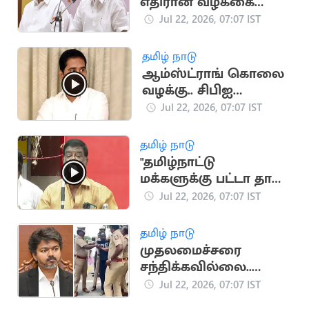
எதிரான வழக்கை
வாபஸ் பெற்றார்
Jul 22, 2026, 07:07 IST
ராமதாஸ்
தமிழ் நாடு
ஆம்ஸ்ட்ராங் கொலை
வழக்கு.. சிபிஐ
விசாரணைக்கு
Jul 22, 2026, 07:07 IST
உச்சநீதிமன்றம்
அனுமதி
தமிழ் நாடு
"தமிழ்நாட்டு
மக்களுக்கு பட்டா தான்
புத்தி வரும்".. சிவாஜி
Jul 22, 2026, 07:07 IST
கிருஷ்ணமூர்த்தி
தமிழ் நாடு
முதலமைச்சரை
சந்திக்கவில்லை..
உண்மையை உடைத்த
Jul 22, 2026, 07:07 IST
தெருக்குரல் அறிவு