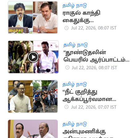
தமிழ் நாடு
ராகுல் காந்தி
கைதுக்கு
முதலமைச்சர் விஜய்
Jul 22, 2026, 08:07 IST
கண்டனம்
தமிழ் நாடு
“தூண்டுதலின்
பெயரில் ஆர்ப்பாட்டம்
செய்தால் கைது”..
Jul 22, 2026, 08:07 IST
அமைச்சர் ராஜ்மோகன்
விளக்கம்
தமிழ் நாடு
“நீட் குறித்து
ஆக்கப்பூர்வமான
விவாதம் நடத்த அரசு
Jul 22, 2026, 07:07 IST
தயார்''.. மத்திய
அமைச்சர்
தமிழ் நாடு
அன்புமணிக்கு