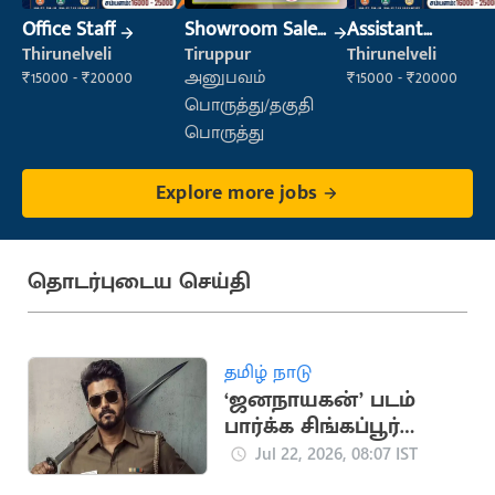
Office Staff
Showroom Sales
Assistant
Executive (Retail
Manager
Thirunelveli
Tiruppur
Thirunelveli
Sales)
₹15000 - ₹20000
அனுபவம்
₹15000 - ₹20000
பொருத்து/தகுதி
பொருத்து
Explore more jobs
தொடர்புடைய செய்தி
தமிழ் நாடு
‘ஜனநாயகன்’ படம்
பார்க்க சிங்கப்பூர்
நிறுவனம் விடுமுறை
Jul 22, 2026, 08:07 IST
அறிவிப்பு