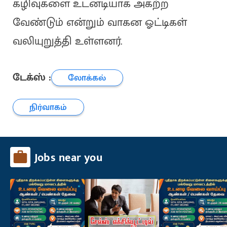
கழிவுகளை உடனடியாக அகற்ற
வேண்டும் என்றும் வாகன ஓட்டிகள்
வலியுறுத்தி உள்ளனர்.
டேக்ஸ் :
லோக்கல்
நிர்வாகம்
Jobs near you