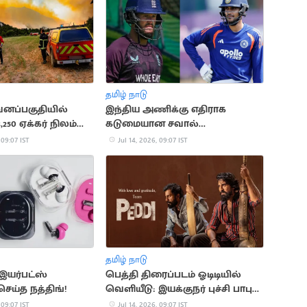
தமிழ் நாடு
வனப்பகுதியில்
இந்திய அணிக்கு எதிராக
3,250 ஏக்கர் நிலம்
கடுமையான சவால்
காத்திருக்கிறது: பென் டக்கெட்
 09:07 IST
Jul 14, 2026, 09:07 IST
தமிழ் நாடு
இயர்பட்ஸ்
பெத்தி திரைப்படம் ஓடிடியில்
ெய்த நத்திங்!
வெளியீடு: இயக்குநர் புச்சி பாபு
சானா நெகிழ்ச்சி
 09:07 IST
Jul 14, 2026, 09:07 IST