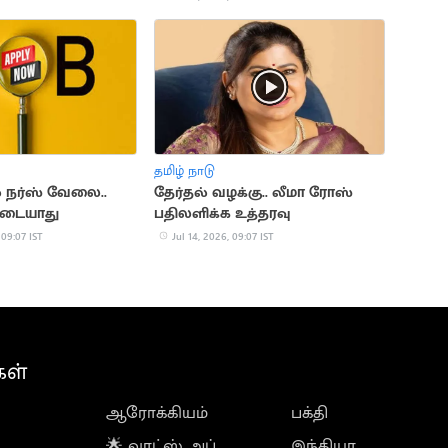
தமிழ் நாடு
 நர்ஸ் வேலை..
தேர்தல் வழக்கு.. லீமா ரோஸ்
ிடையாது
பதிலளிக்க உத்தரவு
 09:07 IST
Jul 14, 2026, 09:07 IST
கள்
ஆரோக்கியம்
பக்தி
🌟 வாட்ஸ் அப்
இந்தியா