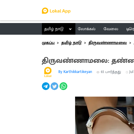
தமிழ் நாடு
லோக்கல்
வேலை
டிர
முகப்பு
தமிழ் நாடு
திருவண்ணாமலை
திருவண்ணாமலை: தண்ணீர் ப
By Karthikkartikeyan
65
பார்த்தது
Jul