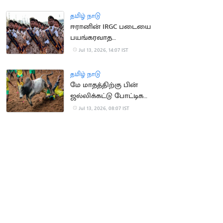
வெளுத்த மக்கள்
தமிழ் நாடு
ஈரானின் IRGC படையை
பயங்கரவாத
அமைப்பாக அறிவித்தது
Jul 13, 2026, 14:07 IST
பிரிட்டன்
தமிழ் நாடு
மே மாதத்திற்கு பின்
ஜல்லிக்கட்டு போட்டிகள்
நடத்தக்கூடாது..
Jul 13, 2026, 08:07 IST
நீதிமன்றம்