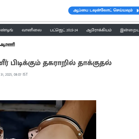
ஆப்பை டவுன்லோட் செய்யவும்
ெண்டிங்
வானிலை
பட்ஜெட் 2023-24
ஆரோக்கியம்
இன்றைய 
ஆரணி
ிடிக்கும் தகராறில் தாக்குதல்
 31, 2025, 08:07 IST