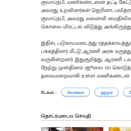
குலாப்நபி, மணிகண்டனை தட்டி கேட்
அவரது உறவினர்கள் ஜெரினா, பவித்ரா,
குலாப்நபி, அவரது மனைவி மைதிலியை
கொலை மிரட்டல் விடுத்து அங்கிருந்து
இதில், படுகாயமடைந்து ரத்தக்காயத்
பக்கத்தினர் மீட்டு ஆரணி அரசு மருத
வருகின்றனர். இதுகுறித்து, ஆரணி டவ
நேற்று முன்தினம் (ஜூலை 30) கொடுத்த
தலைமறைவாகி உள்ள மணிகண்டன் உட்
டேக்ஸ் :
லோக்கல்
குற்றம்
தொடர்புடைய செய்தி