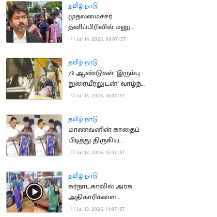
தமிழ் நாடு
முதலமைச்சர்
தனிப்பிரிவில் மனு
அளிக்க முடியாமல்
Jul 14, 2026, 00:07 IST
திரும்பி சென்ற மக்கள்
தமிழ் நாடு
73 ஆண்டுகள் 'இரும்பு
நுரையீரலுடன்' வாழ்ந்த
அமெரிக்க பெண்
Jul 13, 2026, 16:07 IST
காலமானார்
தமிழ் நாடு
மாணவனின் காதைப்
பிடித்து திருகிய
முன்னாள் அமைச்சர்
Jul 13, 2026, 15:07 IST
மீது வழக்கு
தமிழ் நாடு
கர்நாடகாவில் அரசு
அதிகாரிகளை
துடைப்பத்தால்
Jul 13, 2026, 14:07 IST