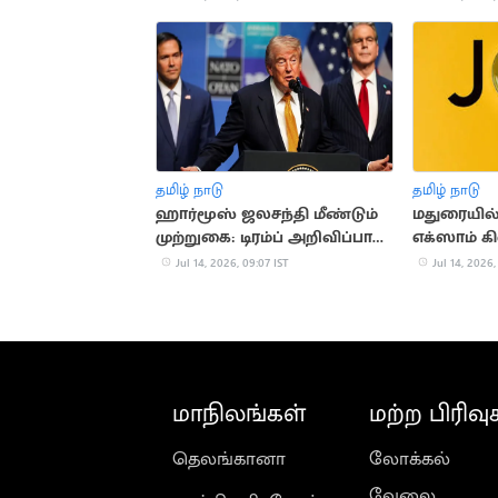
தமிழ் நாடு
தமிழ் நாடு
ஹார்மூஸ் ஜலசந்தி மீண்டும்
மதுரையில்
முற்றுகை: டிரம்ப் அறிவிப்பால்
எக்ஸாம் க
பதற்றம்
Jul 14, 2026, 09:07 IST
Jul 14, 2026,
மாநிலங்கள்
மற்ற பிரிவு
தெலங்கானா
லோக்கல்
வேலை