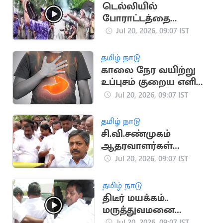
டெல்லியில்
போராட்டத்தை
கலைக்க கண்ணீர்
Jul 20, 2026, 09:07 IST
புகைகுண்டு வீச்சு
தமிழ் நாடு
காலை நேர வயிற்று
உப்புசம் குறைய எளிய
வீட்டு வைத்தியங்கள்!
Jul 20, 2026, 09:07 IST
தமிழ் நாடு
சி.வி.சண்முகம்
ஆதரவாளர்கள்
கூண்டோடு
Jul 20, 2026, 09:07 IST
ராஜினாமா
தமிழ் நாடு
திடீர் மயக்கம்..
மருத்துவமனை
விரையும் அனிதா
Jul 20, 2026, 09:07 IST