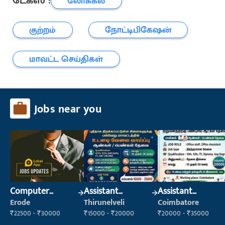
டேக்ஸ் :
லோக்கல்
குற்றம்
நோட்டிபிகேஷன்
மாவட்ட செய்திகள்
Jobs near you
Computer
Assistant
Assistant
Operator
Manager
Manager
Erode
Thirunelveli
Coimbatore
₹22500 - ₹30000
₹15000 - ₹20000
₹20000 - ₹35000