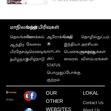
ராதாகிருஷ்ணன்
மாநிலங்கள்
மற்ற பிரிவுகள்
தெலங்கானா
லோக்கல்
ஆரோக்கியம்
பக்தி
தொழில்நுட்பம்
வேலை
🌟
இந்தியா
அரசியல்
ஆந்திர
வாட்ஸ்
பிரதேசம்
டிரெண்டிங்
பெண்களுக்காக
வாழ்த்துக்கள்
அப்
தமிழ்நாடு
வைரல்
விளம்பரங்கள்
தமிழ்நாடு
STATUS
பொழுதுப்போக்கு
குற்றம்
OUR
LOKAL
OTHER
Contact Us
WEBSITES
About Us