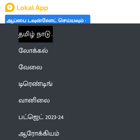
ஆப்பை டவுன்லோட் செய்யவும்
தமிழ் நாடு
லோக்கல்
வேலை
டிரெண்டிங்
வானிலை
பட்ஜெட் 2023-24
ஆரோக்கியம்