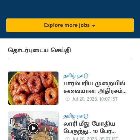
Explore more jobs
தொடர்புடைய செய்தி
தமிழ் நாடு
பாரம்பரிய முறையில்
சுவையான அதிரசம்
செய்வது எப்படி?
Jul 20, 2026, 10:07 IST
தமிழ் நாடு
லாரி மீது மோதிய
பேருந்து.. 10 பேர்
படுகாயம்
Jul 20, 2026, 09:07 IST