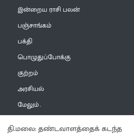
இன்றைய ராசி பலன்
பஞ்சாங்கம்
பக்தி
பொழுதுப்போக்கு
குற்றம்
அரசியல்
மேலும்
தி.மலை: தண்டவாளத்தைக் கடந்த