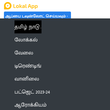
ஆப்பை டவுன்லோட் செய்யவும்
தமிழ் நாடு
லோக்கல்
வேலை
டிரெண்டிங்
வானிலை
பட்ஜெட் 2023-24
ஆரோக்கியம்