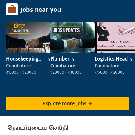
Jobs near you
Housekeeping
Plumber
Logistics Head
Staff
Coimbatore
Coimbatore
Coimbatore
(Housekeeping)
₹15000 - ₹20000
₹20000 - ₹30000
₹15000 - ₹20000
Explore more jobs
தொடர்புடைய செய்தி