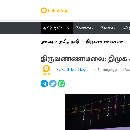
தமிழ் நாடு
லோக்கல்
வேலை
டிர
முகப்பு
தமிழ் நாடு
திருவண்ணாமலை
திருவண்ணாமலை: திமுக ச
By Karthikkartikeyan
51
பார்த்தது
May