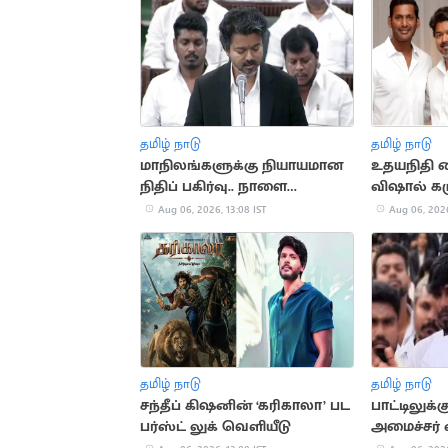
தமிழ் நாடு
தமிழ் நாடு
மாநிலங்களுக்கு நியாயமான
உதயநிதி கை
நிதிப் பகிர்வு.. நாளை
விஷால் கர
சட்டப்பேரவையில் தனித்
Aug 06, 2026, 13:08 IST
Aug 06, 2026
தீர்மானம்
தமிழ் நாடு
தமிழ் நாடு
சந்தீப் கிஷனின் ‘கரிகாலா’ பட
பாட்டிலுக்கு
பர்ஸ்ட் லுக் வெளியீடு
அமைச்சர் 