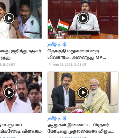
தமிழ் நாடு
து குறித்து நடிகர்
தொகுதி மறுவரையறை
ுத்து
விவகாரம்.. அனைத்து MP-
க்களுக்கும் CM விஜய் அழைப்பு
, 13:08 IST
Aug 06, 2026, 13:08 IST
தமிழ் நாடு
 10 ரூபாய்..
ஆறுகள் இணைப்பு.. பிரதமர்
விக்னேஷ் விளக்கம்
மோடிக்கு முதலமைச்சர் விஜய்
கடிதம்