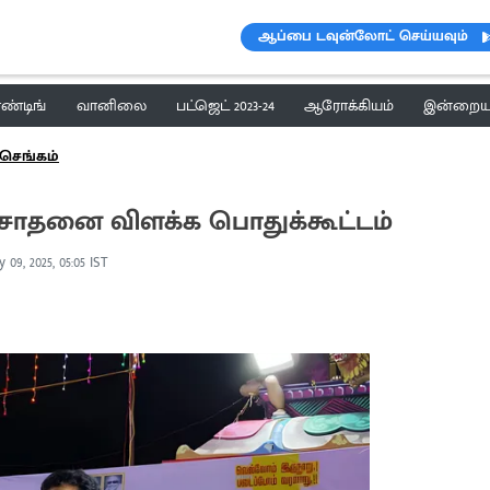
ஆப்பை டவுன்லோட் செய்யவும்
ெண்டிங்
வானிலை
பட்ஜெட் 2023-24
ஆரோக்கியம்
இன்றைய 
செங்கம்
ாதனை விளக்க பொதுக்கூட்டம்
 09, 2025, 05:05 IST