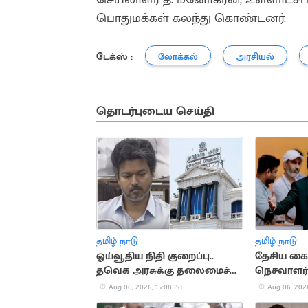
பொதுமக்கள் கலந்து கொண்டனர்.
டேக்ஸ் :
லோக்கல்
அரசியல்
தொடர்புடைய செய்தி
தமிழ் நாடு
தமிழ் நாடு
ஓய்வூதிய நிதி குறைப்பு..
தேசிய கைத
தவெக அரசுக்கு தலைமைச்
நெசவாளர்
செயலகச் சங்கம் கண்டனம்
முதலமைச்ச
Aug 06, 2026, 15:08 IST
Aug 06, 2026