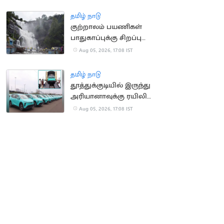
தமிழ் நாடு
குற்றாலம் பயணிகள்
பாதுகாப்புக்கு சிறப்பு
கண்காணிப்பு குழு
Aug 05, 2026, 17:08 IST
அமைக்க உத்தரவு
தமிழ் நாடு
தூத்துக்குடியில் இருந்து
அரியானாவுக்கு ரயிலில்
செல்லும் மின்சார
Aug 05, 2026, 17:08 IST
கார்கள்