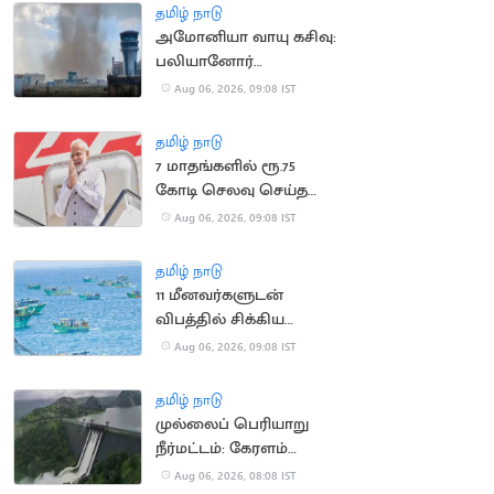
தமிழ் நாடு
அமோனியா வாயு கசிவு:
பலியானோர்
குடும்பங்களுக்கு ரூ.10
Aug 06, 2026, 09:08 IST
லட்சம் இழப்பீடு
தமிழ் நாடு
7 மாதங்களில் ரூ.75
கோடி செலவு செய்த
பிரதமர் மோடி
Aug 06, 2026, 09:08 IST
தமிழ் நாடு
11 மீனவர்களுடன்
விபத்தில் சிக்கிய
இந்திய மீனவர்களின்
Aug 06, 2026, 09:08 IST
படகு
தமிழ் நாடு
முல்லைப் பெரியாறு
நீர்மட்டம்: கேரளம்
அமைச்சர் எச்சரிக்கை
Aug 06, 2026, 08:08 IST