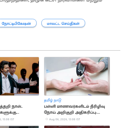
நோட்டிபிகேஷன்
மாவட்ட செய்திகள்
தமிழ் நாடு
்தறி நாள்..
பள்ளி மாணவர்களிடம் நீரிழிவு
களுக்கு
நோய் அறிகுறி அதிகரிப்பு:
ர் விஜய் வாழ்த்து
அதிர்ச்சி தகவல்
, 15:08 IST
Aug 06, 2026, 13:08 IST