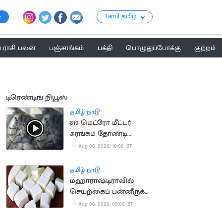
Tamil தமிழ்
ராசி பலன்
பஞ்சாங்கம்
பக்தி
பொழுதுப்போக்கு
குற்றம்
டிரெண்டிங் நியூஸ்
தமிழ் நாடு
819 மெட்ரோ மீட்டர்
சுரங்கம் தோண்டி
நீலகிரி இயந்திரம்
Aug 06, 2026, 10:08 IST
சாதனை
தமிழ் நாடு
மஹாராஷ்டிராவில்
செயற்கைப் பன்னீருக்கு
ஓராண்டு தடை
Aug 06, 2026, 09:08 IST