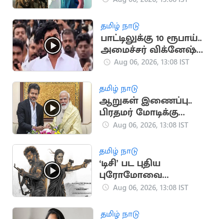
தமிழ் நாடு
பாட்டிலுக்கு 10 ரூபாய்..
அமைச்சர் விக்னேஷ்
விளக்கம்
Aug 06, 2026, 13:08 IST
தமிழ் நாடு
ஆறுகள் இணைப்பு..
பிரதமர் மோடிக்கு
முதலமைச்சர் விஜய்
Aug 06, 2026, 13:08 IST
கடிதம்
தமிழ் நாடு
‘டிசி’ பட புதிய
புரோமோவை
வெளியிட்ட படக்குழு
Aug 06, 2026, 13:08 IST
தமிழ் நாடு