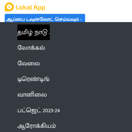
ஆப்பை டவுன்லோட் செய்யவும்
தமிழ் நாடு
லோக்கல்
வேலை
டிரெண்டிங்
வானிலை
பட்ஜெட் 2023-24
ஆரோக்கியம்