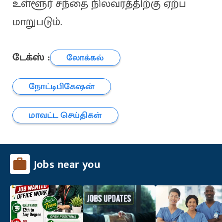
உள்ளூர் சந்தை நிலவரத்திற்கு ஏற்ப
மாறுபடும்.
டேக்ஸ் :
லோக்கல்
நோட்டிபிகேஷன்
மாவட்ட செய்திகள்
Jobs near you