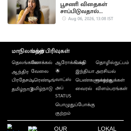
பூசணி விதைகள்
சாப்பிடுவதால்
கிடைக்கும்
Aug 06, 2026, 13:08 IST
ஆரோக்கிய
நன்மைகள்
மாநிலங்கள்
மற்ற பிரிவுகள்
தெலங்கானா
லோக்கல்
ஆரோக்கியம்
பக்தி
தொழில்நுட்பம்
வேலை
🌟
இந்தியா
அரசியல்
ஆந்திர
வாட்ஸ்
பிரதேசம்
டிரெண்டிங்
பெண்களுக்காக
வாழ்த்துக்கள்
அப்
தமிழ்நாடு
வைரல்
விளம்பரங்கள்
தமிழ்நாடு
STATUS
பொழுதுப்போக்கு
குற்றம்
OUR
LOKAL