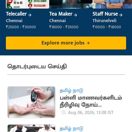
Telecaller
Tea Maker
Staff Nurse
Chennai
Chennai
Thirunelveli
₹25000 - ₹30000
₹18000 - ₹35000
₹15000 - ₹18000
Explore more jobs
தொடர்புடைய செய்தி
தமிழ் நாடு
பள்ளி மாணவர்களிடம்
நீரிழிவு நோய்
அறிகுறி அதிகரிப்பு:
Aug 06, 2026, 13:08 IST
அதிர்ச்சி தகவல்
தமிழ் நாடு