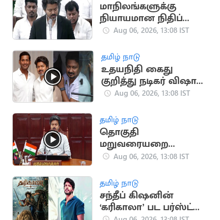
மாநிலங்களுக்கு
நியாயமான நிதிப்
பகிர்வு.. நாளை
Aug 06, 2026, 13:08 IST
சட்டப்பேரவையில்
தனித் தீர்மானம்
தமிழ் நாடு
உதயநிதி கைது
குறித்து நடிகர் விஷால்
கருத்து
Aug 06, 2026, 13:08 IST
தமிழ் நாடு
தொகுதி
மறுவரையறை
விவகாரம்.. அனைத்து
Aug 06, 2026, 13:08 IST
MP-க்களுக்கும் CM
விஜய் அழைப்பு
தமிழ் நாடு
சந்தீப் கிஷனின்
‘கரிகாலா’ பட பர்ஸ்ட்
லுக் வெளியீடு
Aug 06, 2026, 13:08 IST