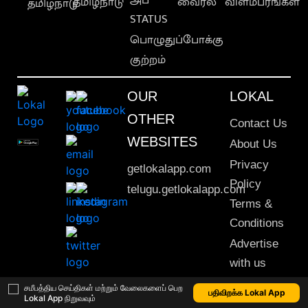
தமிழ்நாடு
வைரல்
விளம்பரங்கள்
தமிழ்நாடு
STATUS
பொழுதுப்போக்கு
குற்றம்
OUR
LOKAL
OTHER
Contact Us
WEBSITES
About Us
Privacy
getlokalapp.com
Policy
telugu.getlokalapp.com
Terms &
Conditions
Advertise
with us
Sitemap
சமீபத்திய செய்திகள் மற்றும் வேலைகளைப் பெற
பதிவிறக்க Lokal App
Lokal App நிறுவவும்
This material may not be published, transmitted, rewritten or redistributed. © 2020 Lokal App. All rights reserved.