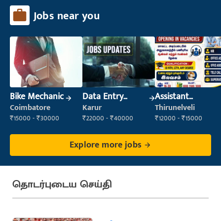
Jobs near you
Bike Mechanic
Data Entry
Assistant
Operator
Manager
Coimbatore
Karur
Thirunelveli
₹15000 - ₹30000
₹22000 - ₹40000
₹12000 - ₹15000
Explore more jobs
தொடர்புடைய செய்தி