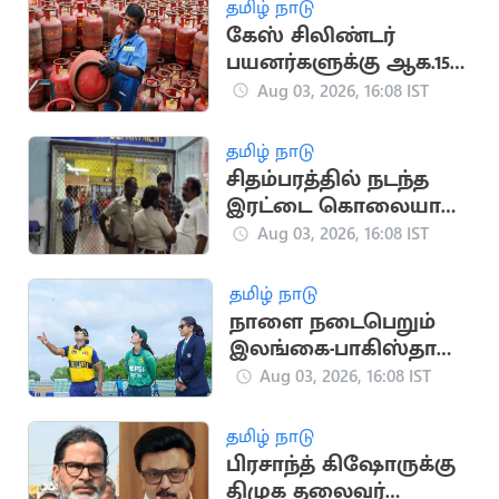
தமிழ் நாடு
கேஸ் சிலிண்டர்
பயனர்களுக்கு ஆக.15
வரை இ-கேஒய்சி
Aug 03, 2026, 16:08 IST
செய்ய கெடு
தமிழ் நாடு
சிதம்பரத்தில் நடந்த
இரட்டை கொலையால்
பரபரப்பு
Aug 03, 2026, 16:08 IST
தமிழ் நாடு
நாளை நடைபெறும்
இலங்கை-பாகிஸ்தான்
மகளிர் கடைசி டி20
Aug 03, 2026, 16:08 IST
போட்டி
தமிழ் நாடு
பிரசாந்த் கிஷோருக்கு
திமுக தலைவர்