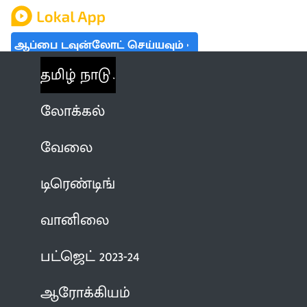
ஆப்பை டவுன்லோட் செய்யவும்
தமிழ் நாடு
லோக்கல்
வேலை
டிரெண்டிங்
வானிலை
பட்ஜெட் 2023-24
ஆரோக்கியம்