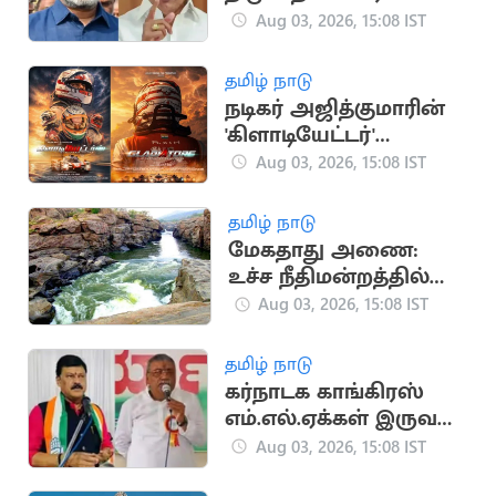
மு.க.ஸ்டாலின்
Aug 03, 2026, 15:08 IST
வாழ்த்து
தமிழ் நாடு
நடிகர் அஜித்குமாரின்
'கிளாடியேட்டர்'
ஆவணப்படத்தின்
Aug 03, 2026, 15:08 IST
FIRST LOOK
வெளியானது
தமிழ் நாடு
மேகதாது அணை:
உச்ச நீதிமன்றத்தில்
தமிழக அரசு புதிய
Aug 03, 2026, 15:08 IST
மனு தாக்கல்
தமிழ் நாடு
கர்நாடக காங்கிரஸ்
எம்.எல்.ஏக்கள் இருவர்
ராஜினாமா.. பரபரப்பு
Aug 03, 2026, 15:08 IST