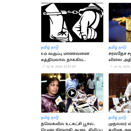
தமிழ் நாடு
தமிழ் நாடு
6-ம் வகுப்பு மாணவனை
சர்வதேச ச
சுத்தியலால் தாக்கிய
விலை அதி
உடற்பயிற்சி ஆசிரியர்
Jul 16, 2026, 02:07 IST
Jul 16, 2026,
தமிழ் நாடு
தமிழ் நாடு
தவெகவில் உட்கட்சி பூசல்..
முதல்வர்
பெண் நிர்வாகி ஆடை கிழிப்பு
தமிழக அம