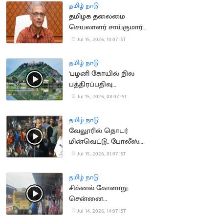
தமிழ் நாடு
தமிழக தலைமை
செயலாளர் சாய்குமார்
பதவிக்காலம் 6
Jul 15, 2026, 10:07 IST
மாதங்கள் நீட்டிப்பு
தமிழ் நாடு
'பழனி கோயில் நில
பத்திரப்பதிவு
செல்லாது'.. நீதிமன்றம்
Jul 15, 2026, 08:07 IST
தமிழ் நாடு
வேலூரில் தொடர்
மின்வெட்டு.. போலீஸ்
பேச்சால் சர்ச்சை
Jul 15, 2026, 01:07 IST
தமிழ் நாடு
சிக்னல் கோளாறு:
சென்னை
கடற்கரையில் புறநகர்
Jul 14, 2026, 14:07 IST