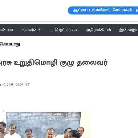
ஆப்பை டவுன்லோட் செய்யவும்
ெண்டிங்
வானிலை
பட்ஜெட் 2023-24
ஆரோக்கியம்
இன்றைய 
செய்யாறு
 அரசு உறுதிமொழி குழு தலைவர்
 10, 2025, 08:06 IST