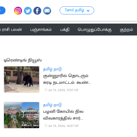
Tamil தமிழ்
ராசி பலன்
பஞ்சாங்கம்
பக்தி
பொழுதுப்போக்கு
குற்றம்
டிரெண்டிங் நியூஸ்
தமிழ் நாடு
குன்னூரில் தொடரும்
கரடி நடமாட்டம்: கூண்டு
வைக்க பொதுமக்கள்
Jul 15, 2026, 17:07 IST
கோரிக்கை
தமிழ் நாடு
பழனி கோயில் நில
விவகாரத்தில் சார்
பதிவாளர் கைதுக்கு
Jul 15, 2026, 14:07 IST
தடை