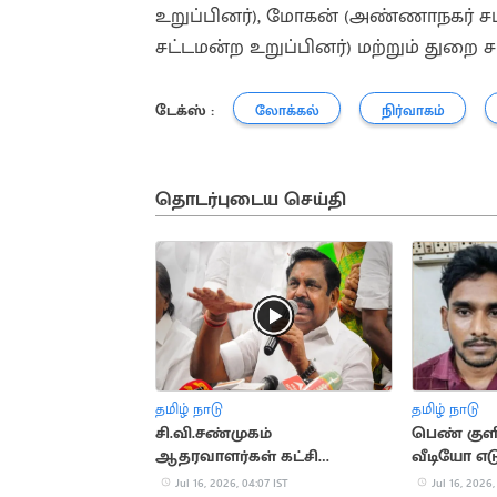
உறுப்பினர்), மோகன் (அண்ணாநகர் சட்
சட்டமன்ற உறுப்பினர்) மற்றும் துறை 
டேக்ஸ் :
லோக்கல்
நிர்வாகம்
தொடர்புடைய செய்தி
தமிழ் நாடு
தமிழ் நாடு
சி.வி.சண்முகம்
பெண் குள
ஆதரவாளர்கள் கட்சி
வீடியோ எ
பொறுப்பில் இருந்து நீக்கம்
கைது
Jul 16, 2026, 04:07 IST
Jul 16, 2026,