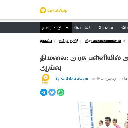
தமிழ் நாடு
லோக்கல்
வேலை
டிர
முகப்பு
தமிழ் நாடு
திருவண்ணாமலை
தி.மலை: அரசு பள்ளியில்
ஆய்வு
By Karthikkartikeyan
60
பார்த்தது
Jun