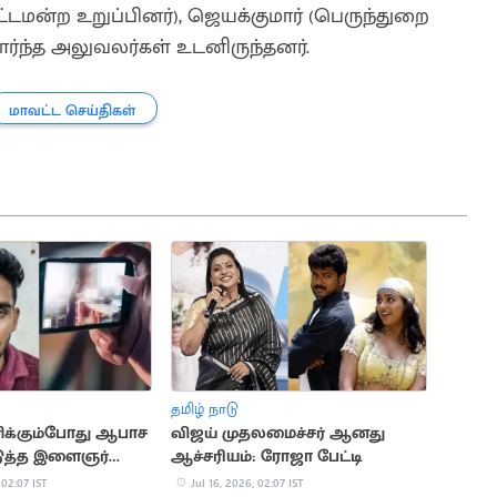
டமன்ற உறுப்பினர்), ஜெயக்குமார் (பெருந்துறை
சார்ந்த அலுவலர்கள் உடனிருந்தனர்.
மாவட்ட செய்திகள்
தமிழ் நாடு
ிக்கும்போது ஆபாச
விஜய் முதலமைச்சர் ஆனது
டுத்த இளைஞர்
ஆச்சரியம்: ரோஜா பேட்டி
 02:07 IST
Jul 16, 2026, 02:07 IST