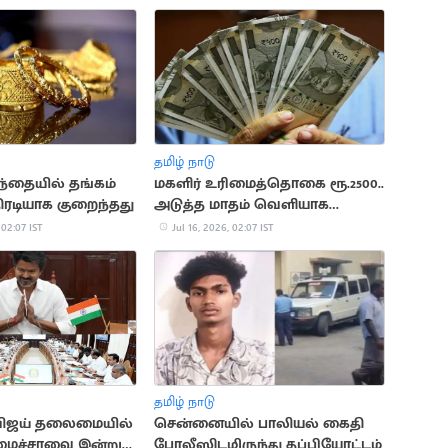
தமிழ் நாடு
ந்தையில் தங்கம்
மகளிர் உரிமைத்தொகை ரூ.2500..
ரடியாக குறைந்தது
அடுத்த மாதம் வெளியாக
வாய்ப்பு
 02:07 IST
Jul 16, 2026, 02:07 IST
தமிழ் நாடு
 விஜய் தலைமையில்
சென்னையில் பாலியல் கைதி
ைச்சரவை இன்று
போலீஸிடமிருந்து தப்பியோட்டம்