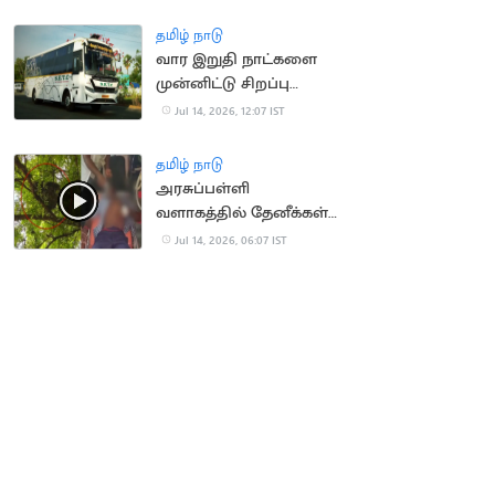
ரயில்கள் நிறுத்தம்
தமிழ் நாடு
வார இறுதி நாட்களை
முன்னிட்டு சிறப்பு
பேருந்துகள் இயக்கம்
Jul 14, 2026, 12:07 IST
தமிழ் நாடு
அரசுப்பள்ளி
வளாகத்தில் தேனீக்கள்
கொட்டி 50
Jul 14, 2026, 06:07 IST
மாணாக்கர்கள் காயம்