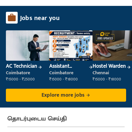
Jobs near you
AC Technician
Assistant
Hostel Warden
Manager
Coimbatore
Coimbatore
Chennai
₹15000 - ₹25000
₹15000 - ₹18000
₹15000 - ₹18000
Explore more jobs
தொடர்புடைய செய்தி