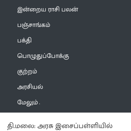
இன்றைய ராசி பலன்
பஞ்சாங்கம்
பக்தி
பொழுதுப்போக்கு
குற்றம்
அரசியல்
மேலும்
தி.மலை: அரசு இசைப்பள்ளியில்