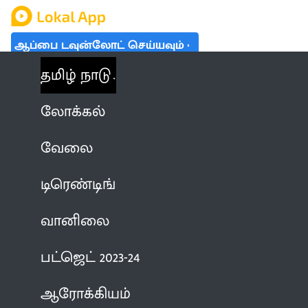
ஆப்பை டவுன்லோட் செய்யவும்
தமிழ் நாடு
லோக்கல்
வேலை
டிரெண்டிங்
வானிலை
பட்ஜெட் 2023-24
ஆரோக்கியம்