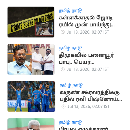
தமிழ் நாடு
கள்ளக்காதல் ஜோடி
ரயில் முன் பாய்ந்து
தற்கொலை: சோகம்
Jul 13, 2026, 02:07 IST
தமிழ் நாடு
திமுகவில் பனையூர்
பாபு.. பெயர்
குறிப்பிடாமல் திருமா
Jul 13, 2026, 02:07 IST
விமர்சனம்
தமிழ் நாடு
வருண் சக்ரவர்த்திக்கு
பதில் ரவி பிஷ்னோய்:
ஜிம்பாப்வே டி20
Jul 13, 2026, 02:07 IST
தொடரில் மாற்றம்
தமிழ் நாடு
பிரபல எழுத்தாளர்