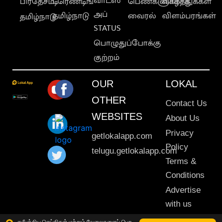
வாட்ஸ்
பிரதேசம்
டிரெண்டிங்
பெண்களுக்காக
வாழ்த்துக்கள்
அப்
தமிழ்நாடு
வைரல்
விளம்பரங்கள்
தமிழ்நாடு
STATUS
பொழுதுப்போக்கு
குற்றம்
OUR
LOKAL
OTHER
Contact Us
WEBSITES
About Us
Privacy
getlokalapp.com
Policy
telugu.getlokalapp.com
Terms &
Conditions
Advertise
with us
Sitemap
சமீபத்திய செய்திகள் மற்றும் வேலைகளைப் பெற