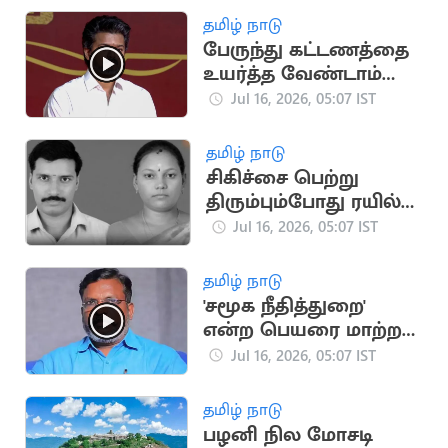
இணைகிறார்?
தமிழ் நாடு
பேருந்து கட்டணத்தை
உயர்த்த வேண்டாம்
என விஜய்
Jul 16, 2026, 05:07 IST
அறிவுறுத்தல்?
தமிழ் நாடு
சிகிச்சை பெற்று
திரும்பும்போது ரயில்
மோதி தம்பதி பலி
Jul 16, 2026, 05:07 IST
தமிழ் நாடு
'சமூக நீதித்துறை'
என்ற பெயரை மாற்ற
வேண்டும்..
Jul 16, 2026, 05:07 IST
திருமாவளவன்
தமிழ் நாடு
பழனி நில மோசடி