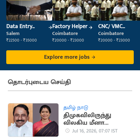
Data Entry
Factory Helper
CNC/ VMC
Operator
Operator
Salem
Coimbatore
Coimbatore
₹22500 - ₹35000
₹20000 - ₹23000
₹20000 - ₹23000
Explore more jobs
தொடர்புடைய செய்தி
தமிழ் நாடு
திமுகவிலிருந்து
விலகிய மீனா
ஜெயக்குமார்
Jul 16, 2026, 07:07 IST
தவெகவில்