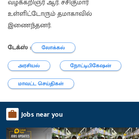
வழக்கறிஞர் ஆர். சசிகுமார்
உள்ளிட்டோரும் தமாகாவில்
இணைந்தனர்.
டேக்ஸ் :
லோக்கல்
அரசியல்
நோட்டிபிகேஷன்
மாவட்ட செய்திகள்
Jobs near you