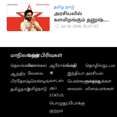
தமிழ் நாடு
அரசியலில்
களமிறங்கும் தனுஷ்..?
கஸ்தூரிராஜா தீவிரம்
Jul 16, 2026, 05:07 IST
மாநிலங்கள்
மற்ற பிரிவுகள்
தெலங்கானா
லோக்கல்
ஆரோக்கியம்
பக்தி
தொழில்நுட்பம்
வேலை
🌟
இந்தியா
அரசியல்
ஆந்திர
வாட்ஸ்
பிரதேசம்
டிரெண்டிங்
பெண்களுக்காக
வாழ்த்துக்கள்
அப்
தமிழ்நாடு
வைரல்
விளம்பரங்கள்
தமிழ்நாடு
STATUS
பொழுதுப்போக்கு
குற்றம்