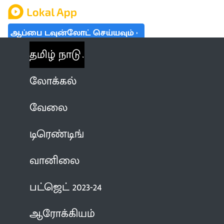
ஆப்பை டவுன்லோட் செய்யவும்
தமிழ் நாடு
லோக்கல்
வேலை
டிரெண்டிங்
வானிலை
பட்ஜெட் 2023-24
ஆரோக்கியம்