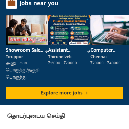
Jobs near you
Showroom Sales
Assistant
Computer
Executive (Retail
Manager
Operator
Tiruppur
Thirunelveli
Chennai
Sales)
அனுபவம்
₹15000 - ₹20000
₹20000 - ₹40000
பொருத்து/தகுதி
பொருத்து
Explore more jobs
தொடர்புடைய செய்தி