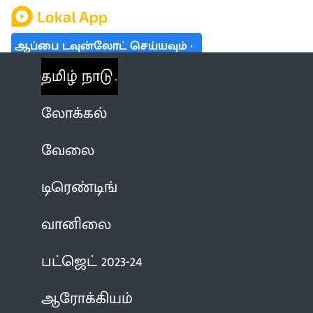
ஆப்பை டவுன்லோட் செய்யவும்
தமிழ் நாடு
லோக்கல்
வேலை
டிரெண்டிங்
வானிலை
பட்ஜெட் 2023-24
ஆரோக்கியம்