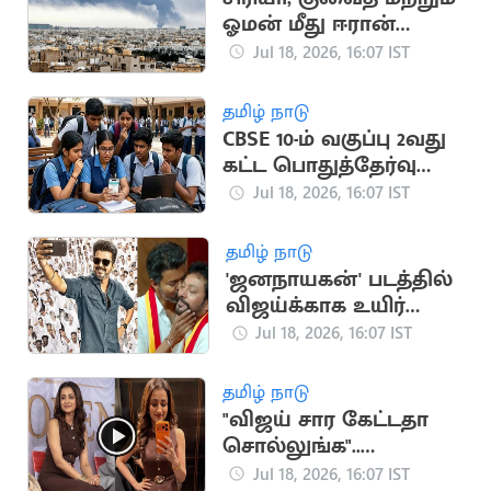
ஓமன் மீது ஈரான்
பதிலடி தாக்குதல்
Jul 18, 2026, 16:07 IST
தமிழ் நாடு
CBSE 10-ம் வகுப்பு 2வது
கட்ட பொதுத்தேர்வு
முடிவுகள்
Jul 18, 2026, 16:07 IST
வெளியானது
தமிழ் நாடு
'ஜனநாயகன்' படத்தில்
விஜய்க்காக உயிர்
கொடுக்கும் நண்பன்
Jul 18, 2026, 16:07 IST
நான்”.. அமைச்சர்
ஸ்ரீநாத்
தமிழ் நாடு
"விஜய் சார கேட்டதா
சொல்லுங்க"..
திரிஷாவை நோக்கி
Jul 18, 2026, 16:07 IST