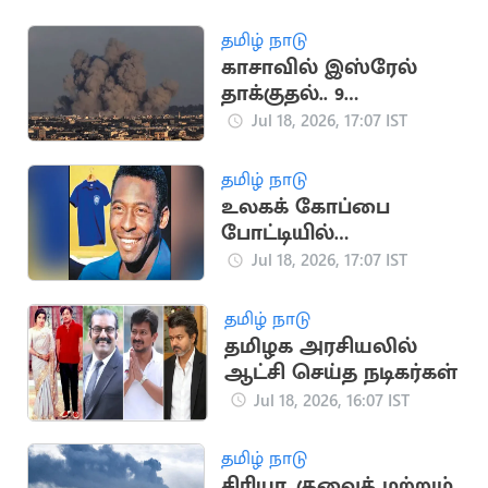
தமிழ் நாடு
காசாவில் இஸ்ரேல்
தாக்குதல்.. 9
பாலஸ்தீனர்கள்
Jul 18, 2026, 17:07 IST
உயிரிழப்பு
தமிழ் நாடு
உலகக் கோப்பை
போட்டியில்
பயன்படுத்திய பீலே
Jul 18, 2026, 17:07 IST
சீருடை ரூ.47 கோடிக்கு
ஏலம்
தமிழ் நாடு
தமிழக அரசியலில்
ஆட்சி செய்த நடிகர்கள்
Jul 18, 2026, 16:07 IST
தமிழ் நாடு
சிரியா, குவைத் மற்றும்