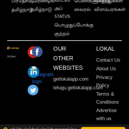
வாட்ஸ்
பிரதேசம்
டிரெண்டிங்
பெண்களுக்காக
வாழ்த்துக்கள்
அப்
தமிழ்நாடு
வைரல்
விளம்பரங்கள்
தமிழ்நாடு
STATUS
பொழுதுப்போக்கு
குற்றம்
OUR
LOKAL
OTHER
Contact Us
WEBSITES
About Us
Privacy
getlokalapp.com
Policy
telugu.getlokalapp.com
Terms &
Conditions
Advertise
with us
Sitemap
சமீபத்திய செய்திகள் மற்றும் வேலைகளைப் பெற