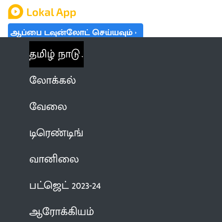
ஆப்பை டவுன்லோட் செய்யவும்
தமிழ் நாடு
லோக்கல்
வேலை
டிரெண்டிங்
வானிலை
பட்ஜெட் 2023-24
ஆரோக்கியம்