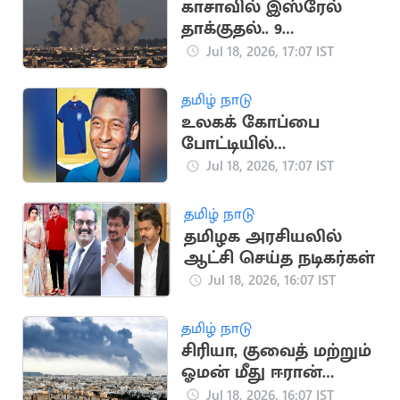
காசாவில் இஸ்ரேல்
தாக்குதல்.. 9
பாலஸ்தீனர்கள்
Jul 18, 2026, 17:07 IST
உயிரிழப்பு
தமிழ் நாடு
உலகக் கோப்பை
போட்டியில்
பயன்படுத்திய பீலே
Jul 18, 2026, 17:07 IST
சீருடை ரூ.47 கோடிக்கு
ஏலம்
தமிழ் நாடு
தமிழக அரசியலில்
ஆட்சி செய்த நடிகர்கள்
Jul 18, 2026, 16:07 IST
தமிழ் நாடு
சிரியா, குவைத் மற்றும்
ஓமன் மீது ஈரான்
பதிலடி தாக்குதல்
Jul 18, 2026, 16:07 IST