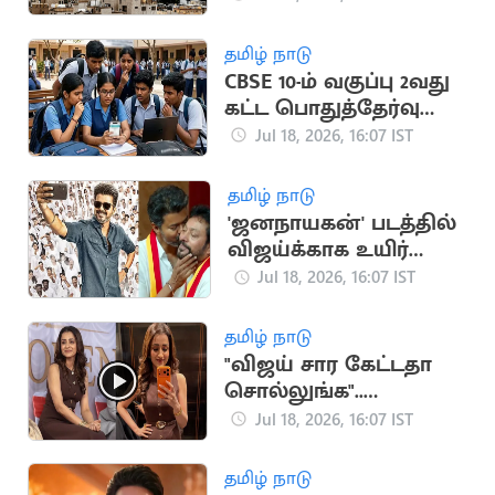
தமிழ் நாடு
CBSE 10-ம் வகுப்பு 2வது
கட்ட பொதுத்தேர்வு
முடிவுகள்
Jul 18, 2026, 16:07 IST
வெளியானது
தமிழ் நாடு
'ஜனநாயகன்' படத்தில்
விஜய்க்காக உயிர்
கொடுக்கும் நண்பன்
Jul 18, 2026, 16:07 IST
நான்”.. அமைச்சர்
ஸ்ரீநாத்
தமிழ் நாடு
"விஜய் சார கேட்டதா
சொல்லுங்க"..
திரிஷாவை நோக்கி
Jul 18, 2026, 16:07 IST
குரல் எழுப்பிய
ரசிகர்கள்
தமிழ் நாடு