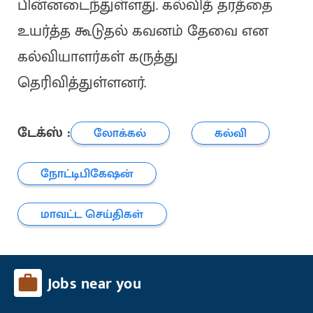
பின்னடைந்துள்ளது. கல்வித் தரத்தை
உயர்த்த கூடுதல் கவனம் தேவை என
கல்வியாளர்கள் கருத்து
தெரிவித்துள்ளனர்.
டேக்ஸ் :
லோக்கல்
கல்வி
நோட்டிபிகேஷன்
மாவட்ட செய்திகள்
Jobs near you