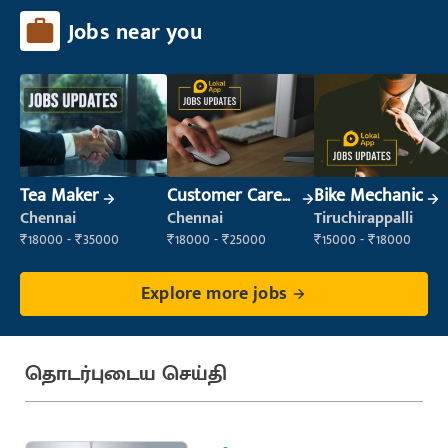
Jobs near you
Tea Maker
Customer Care
Bike Mechanic
Executive
Chennai
Chennai
Tiruchirappalli
₹18000 - ₹35000
₹18000 - ₹25000
₹15000 - ₹18000
Explore more jobs
தொடர்புடைய செய்தி