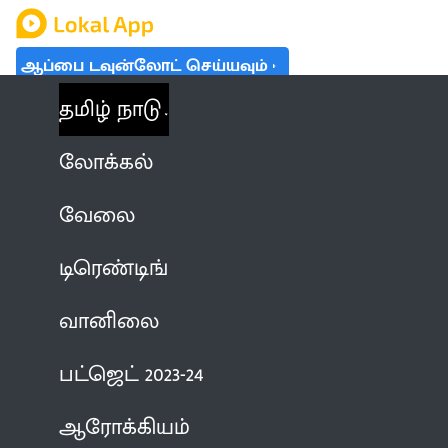
ஆப்பை டவுன்லோட் செய்யவும்
தமிழ் நாடு
லோக்கல்
வேலை
டிரெண்டிங்
வானிலை
பட்ஜெட் 2023-24
ஆரோக்கியம்