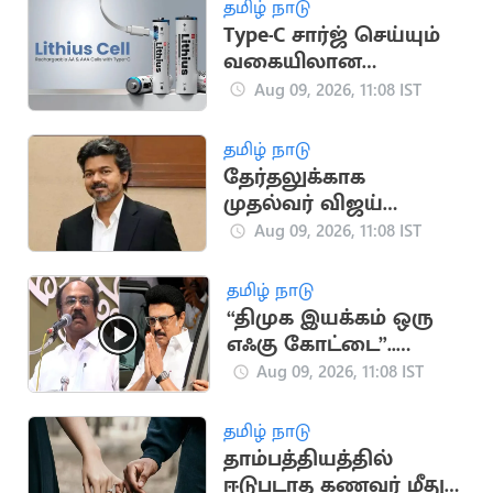
தமிழ் நாடு
Type-C சார்ஜ் செய்யும்
வகையிலான
பேட்டரிகள் அறிமுகம்
Aug 09, 2026, 11:08 IST
தமிழ் நாடு
தேர்தலுக்காக
முதல்வர் விஜய்
ரூ.22.05 லட்சம் செலவு
Aug 09, 2026, 11:08 IST
தமிழ் நாடு
“திமுக இயக்கம் ஒரு
எஃகு கோட்டை”..
முன்னாள் அமைச்சர்
Aug 09, 2026, 11:08 IST
தங்கம் தென்னரசு
தமிழ் நாடு
தாம்பத்தியத்தில்
ஈடுபடாத கணவர் மீது