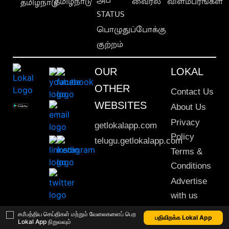
தமிழ்நாடு
வைரல்
விளம்பரங்கள்
தமிழ்நாடு
STATUS
பொழுதுப்போக்கு
குற்றம்
OUR
LOKAL
OTHER
Contact Us
WEBSITES
About Us
Privacy
getlokalapp.com
Policy
telugu.getlokalapp.com
Terms &
Conditions
Advertise
with us
Sitemap
சமீபத்திய செய்திகள் மற்றும் வேலைகளைப் பெற
பதிவிறக்க Lokal App
Lokal App நிறுவவும்
This material may not be published, transmitted, rewritten or redistributed. © 2020 Lokal App. All rights reserved.