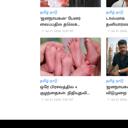
தமிழ் நாடு
தமிழ் நாடு
‘ஜனநாயகன்’ பேனர்
டாஸ்மாக்
வைப்பதில் தவெக
தனியார்ம
நிர்வாகிகள் இடையே மோதல்
அமைச்சர் 
Jul 21, 2026, 12:07 IST
Jul 21, 2026,
தமிழ் நாடு
தமிழ் நாடு
ஒரே பிரசவத்தில் 4
'ஜனநாயகன்
குழந்தைகள்: நிதியுதவி
விடுமுறை
கோரும் ஆஸ்திரேலிய
அமைச்சர் 
Jul 21, 2026, 11:07 IST
Jul 21, 2026,
குடும்பம்