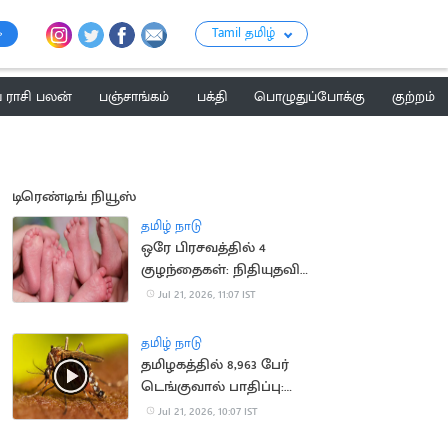
Tamil தமிழ்
ராசி பலன்
பஞ்சாங்கம்
பக்தி
பொழுதுப்போக்கு
குற்றம்
டிரெண்டிங் நியூஸ்
தமிழ் நாடு
ஒரே பிரசவத்தில் 4
குழந்தைகள்: நிதியுதவி
கோரும் ஆஸ்திரேலிய
Jul 21, 2026, 11:07 IST
குடும்பம்
தமிழ் நாடு
தமிழகத்தில் 8,963 பேர்
டெங்குவால் பாதிப்பு:
சுகாதாரத்துறை தகவல்
Jul 21, 2026, 10:07 IST