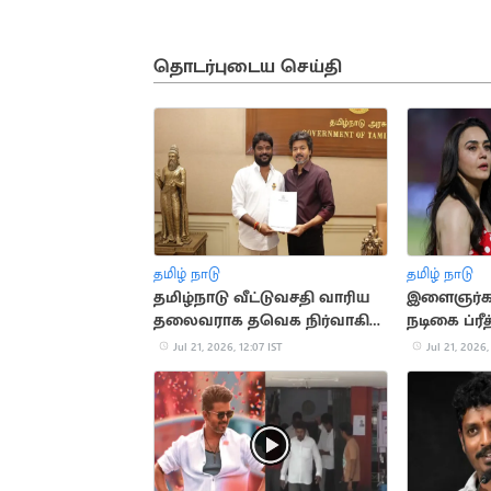
தொடர்புடைய செய்தி
தமிழ் நாடு
தமிழ் நாடு
தமிழ்நாடு வீட்டுவசதி வாரிய
இளைஞர்கள்
தலைவராக தவெக நிர்வாகி
நடிகை ப்ரீ
சிவா நியமனம்
Jul 21, 2026, 12:07 IST
Jul 21, 2026,