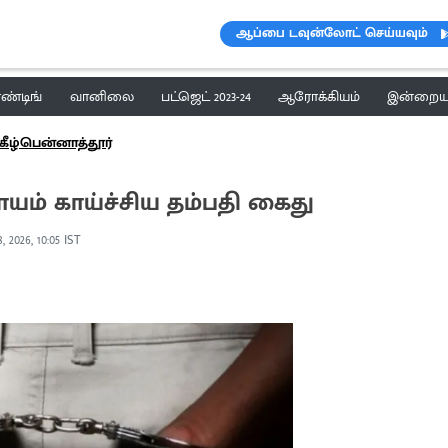
ஆப்பை டவுன்லோட் செய்யவும்
ெண்டிங்
வானிலை
பட்ஜெட் 2023-24
ஆரோக்கியம்
இன்றைய 
கீழ்பென்னாத்தூர்
யம் காய்ச்சிய தம்பதி கைது
, 2026, 10:05 IST