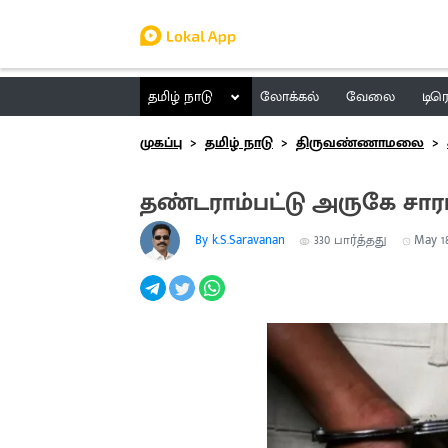
தமிழ் நாடு
லோக்கல்
வேலை
டிர
முகப்பு
தமிழ் நாடு
திருவண்ணாமலை
தண்டராம்பட்டு அருகே சாரா
By k.S.Saravanan
330
பார்த்தது
May 18