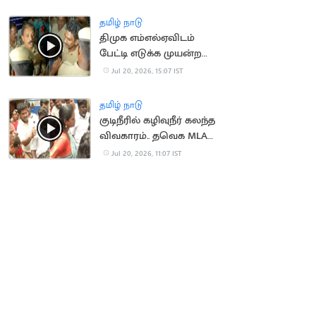
அபாயம்
தமிழ் நாடு
திமுக எம்எல்ஏவிடம்
பேட்டி எடுக்க முயன்ற
செய்தியாளர்களுக்கு
Jul 20, 2026, 15:07 IST
போலீஸ் மிரட்டல்
தமிழ் நாடு
குடிநீரில் கழிவுநீர் கலந்த
விவகாரம்.. தவெக MLA
முன் நடந்த மோதல்
Jul 20, 2026, 11:07 IST