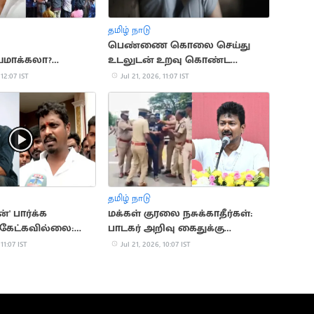
தமிழ் நாடு
பெண்ணை கொலை செய்து
யமாக்கலா?
உடலுடன் உறவு கொண்ட
விக்னேஷ் பேட்டி
சைக்கோ
 12:07 IST
Jul 21, 2026, 11:07 IST
தமிழ் நாடு
' பார்க்க
மக்கள் குரலை நசுக்காதீர்கள்:
 கேட்கவில்லை:
பாடகர் அறிவு கைதுக்கு
விக்னேஷ்
உதயநிதி ஆதங்கம்
 11:07 IST
Jul 21, 2026, 10:07 IST