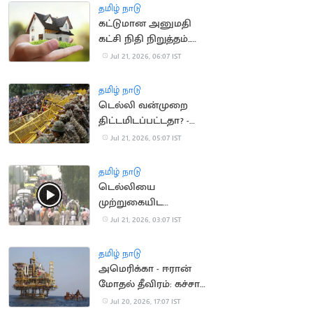
தமிழ் நாடு
கட்டுமான அனுமதி
கட்சி நிதி நிறுத்தம்..
வீடுகள் விலை
Jul 21, 2026, 06:07 IST
குறைகிறது
தமிழ் நாடு
டெல்லி வன்முறை
திட்டமிடப்பட்டதா? -
விசாரணை தீவிரம்
Jul 21, 2026, 05:07 IST
தமிழ் நாடு
டெல்லியை
முற்றுகையிட
விவசாயிகள் ஆயத்தம்
Jul 21, 2026, 03:07 IST
தமிழ் நாடு
அமெரிக்கா - ஈரான்
மோதல் தீவிரம்: கச்சா
எண்ணெய் தட்டுப்பாடு
Jul 20, 2026, 17:07 IST