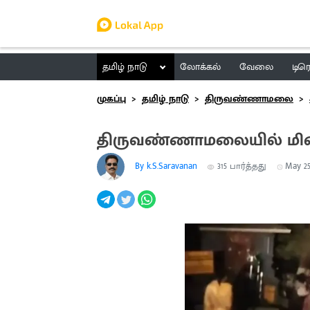
தமிழ் நாடு
லோக்கல்
வேலை
டிர
முகப்பு
தமிழ் நாடு
திருவண்ணாமலை
திருவண்ணாமலையில் மின்
By k.S.Saravanan
315
பார்த்தது
May 25,