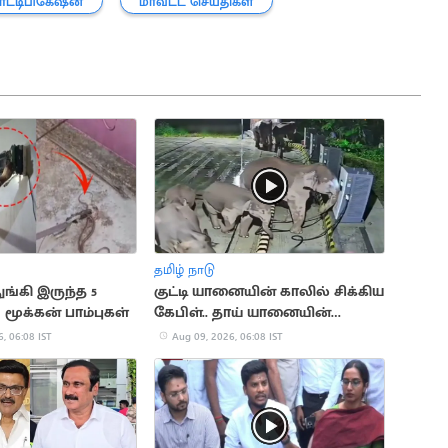
ட்டிபிகேஷன்
மாவட்ட செய்திகள்
தமிழ் நாடு
ுங்கி இருந்த 5
குட்டி யானையின் காலில் சிக்கிய
மூக்கன் பாம்புகள்
கேபிள்.. தாய் யானையின்
வைரல் வீடியோ
, 06:08 IST
Aug 09, 2026, 06:08 IST