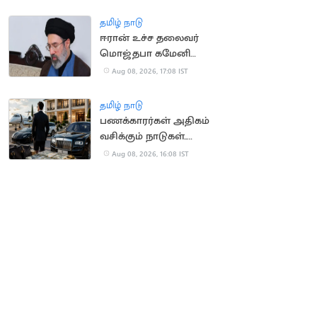
போராட்டம்
தமிழ் நாடு
ஈரான் உச்ச தலைவர்
மொஜ்தபா கமேனி
உயிர் ஊசல்?
Aug 08, 2026, 17:08 IST
தமிழ் நாடு
பணக்காரர்கள் அதிகம்
வசிக்கும் நாடுகள்..
முதலிடத்தை பிடித்த
Aug 08, 2026, 16:08 IST
சுவிட்சர்லாந்து