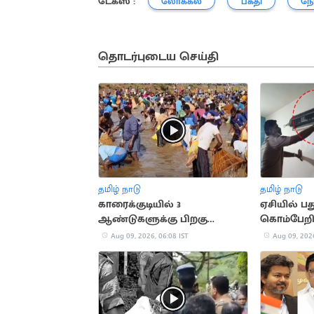
டேக்ஸ் :
லோக்கல்
பக்தி
நோ
தொடர்புடைய செய்தி
தமிழ் நாடு
தமிழ் நாடு
காரைக்குடியில் 3
ஏசியில் பத
ஆண்டுகளுக்கு பிறகு
கொம்பேறி 
நடைபெற்ற பாரம்பரிய மீன்பிடி
Aug 09, 2026, 06:08 IST
Aug 09, 2026
திருவிழா