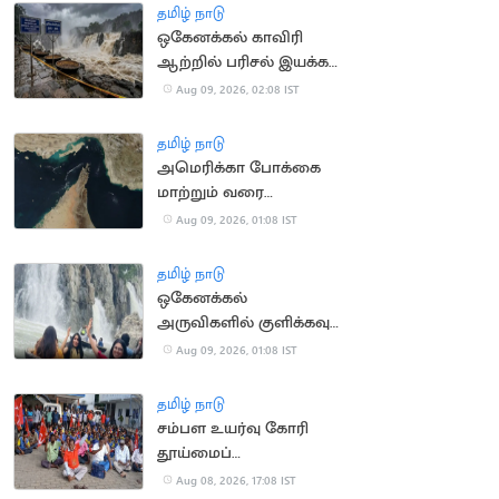
தமிழ் நாடு
ஒகேனக்கல் காவிரி
ஆற்றில் பரிசல் இயக்க
அனுமதி
Aug 09, 2026, 02:08 IST
தமிழ் நாடு
அமெரிக்கா போக்கை
மாற்றும் வரை
ஹார்முஸ் நீரிணை
Aug 09, 2026, 01:08 IST
திறக்கப்படாது: ஈரான்
தமிழ் நாடு
ஒகேனக்கல்
அருவிகளில் குளிக்கவும்
பரிசல் இயக்கவும்
Aug 09, 2026, 01:08 IST
மீண்டும் அனுமதி
தமிழ் நாடு
சம்பள உயர்வு கோரி
தூய்மைப்
பணியாளர்கள்
Aug 08, 2026, 17:08 IST