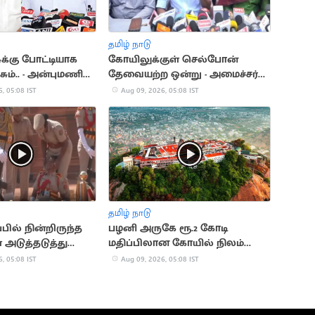
தமிழ் நாடு
ுக்கு போட்டியாக
கோயிலுக்குள் செல்போன்
ம்.. - அன்புமணி
தேவையற்ற ஒன்று - அமைச்சர்
ரமேஷ்
, 05:08 IST
Aug 09, 2026, 05:08 IST
தமிழ் நாடு
ில் நின்றிருந்த
பழனி அருகே ரூ.2 கோடி
 அடுத்தடுத்து
மதிப்பிலான கோயில் நிலம்
ுந்ததால் பரபரப்பு
மோசடி
, 05:08 IST
Aug 09, 2026, 05:08 IST