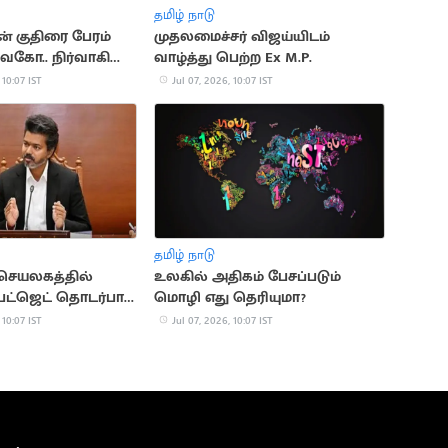
தமிழ் நாடு
 குதிரை பேரம்
முதலமைச்சர் விஜய்யிடம்
வைகோ.. நிர்வாகி
வாழ்த்து பெற்ற Ex M.P.
டு
 10:07 IST
Jul 07, 2026, 10:07 IST
தமிழ் நாடு
ெயலகத்தில்
உலகில் அதிகம் பேசப்படும்
 பட்ஜெட் தொடர்பாக
மொழி எது தெரியுமா?
ர் விஜய்
 10:07 IST
Jul 07, 2026, 10:07 IST
ை