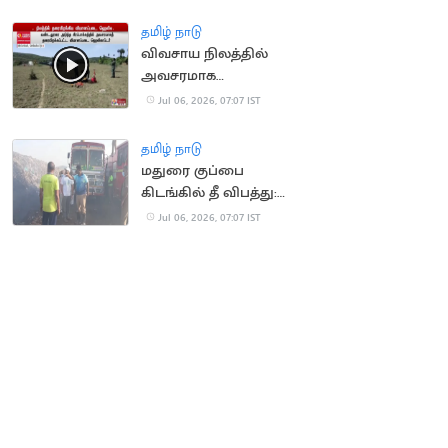
அபராதம்
தமிழ் நாடு
விவசாய நிலத்தில்
அவசரமாக
தரையிறங்கிய
Jul 06, 2026, 07:07 IST
விமானப்படை
ஹெலிகாப்டர்
தமிழ் நாடு
மதுரை குப்பை
கிடங்கில் தீ விபத்து:
இரண்டாம் நாளாக புகை
Jul 06, 2026, 07:07 IST
மண்டலம்