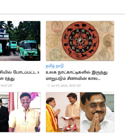
தமிழ் நாடு
சியில் போடப்பட்ட 5
உலக நாட்காட்டிகளில் இருந்து
் ரத்து
மாறுபடும் சீனாவின் கால
கணிப்பு முறை
 10:07 IST
Jul 07, 2026, 10:07 IST