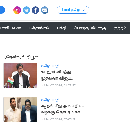
Tamil தமிழ்
ராசி பலன்
பஞ்சாங்கம்
பக்தி
பொழுதுப்போக்கு
குற்றம்
டிரெண்டிங் நியூஸ்
தமிழ் நாடு
கடலூர் விபத்து:
முதல்வர் விஜய்
ஆறுதல், நிதியுதவி
Jul 07, 2026, 08:07 IST
அறிவிப்பு
தமிழ் நாடு
ஆதவ் மீது அவமதிப்பு
வழக்கு தொடர உச்ச
நீதிமன்றம் அனுமதி
Jul 07, 2026, 07:07 IST