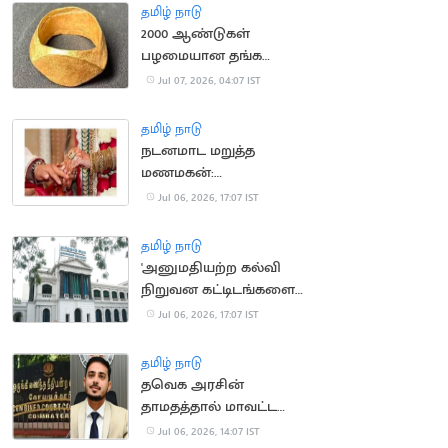
தமிழ் நாடு
2000 ஆண்டுகள்
பழமையான தங்க
மோதிரங்கள்
Jul 07, 2026, 04:07 IST
கண்டுபிடிப்பு: பண்டைய
வணிக உறவுக்கு சாட்சி
தமிழ் நாடு
நடனமாட மறுத்த
மணமகன்:
திருமணத்தை நிறுத்திய
Jul 06, 2026, 17:07 IST
மணமகள் தந்தை
தமிழ் நாடு
'அனுமதியற்ற கல்வி
நிறுவன கட்டிடங்களை
வரன்முறைப்படுத்த
Jul 06, 2026, 17:07 IST
மீண்டும் வாய்ப்பு'
தமிழ் நாடு
தவெக அரசின்
தாமதத்தால் மாவட்ட
ஆட்சியருக்கு ரூ.80,000
Jul 06, 2026, 14:07 IST