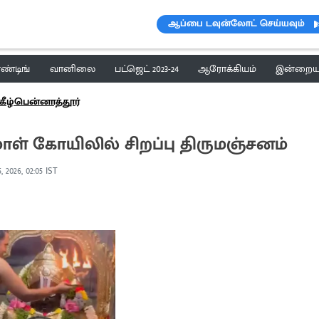
ஆப்பை டவுன்லோட் செய்யவும்
ெண்டிங்
வானிலை
பட்ஜெட் 2023-24
ஆரோக்கியம்
இன்றைய 
கீழ்பென்னாத்தூர்
 கோயிலில் சிறப்பு திருமஞ்சனம்
, 2026, 02:05 IST