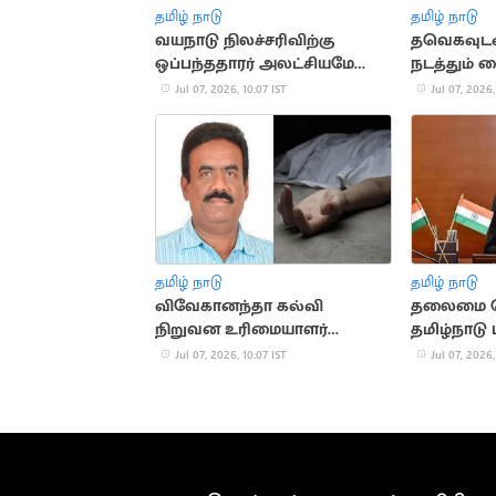
தமிழ் நாடு
தமிழ் நாடு
வயநாடு நிலச்சரிவிற்கு
தவெகவுடன்
ஒப்பந்ததாரர் அலட்சியமே
நடத்தும் 
காரணம்: கேரளா முதல்வர்
குற்றச்சாட்
Jul 07, 2026, 10:07 IST
Jul 07, 2026,
தமிழ் நாடு
தமிழ் நாடு
விவேகானந்தா கல்வி
தலைமை ச
நிறுவன உரிமையாளர்
தமிழ்நாடு
ரயிலில் பாய்ந்து தற்கொலை
முதலமைச்ச
Jul 07, 2026, 10:07 IST
Jul 07, 2026,
ஆலோசன