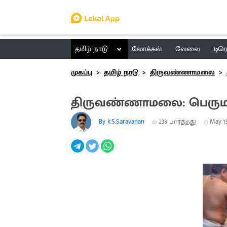
தமிழ் நாடு
லோக்கல்
வேலை
டிர
முகப்பு
தமிழ் நாடு
திருவண்ணாமலை
திருவண்ணாமலை: பெருமாள்
By k.S.Saravanan
238
பார்த்தது
May 15