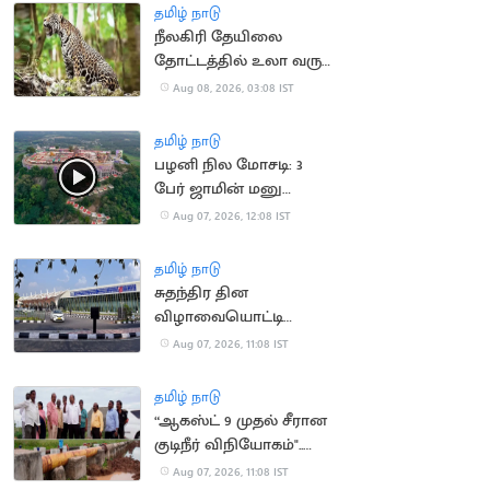
தமிழ் நாடு
நீலகிரி தேயிலை
தோட்டத்தில் உலா வரும்
சிறுத்தை:
Aug 08, 2026, 03:08 IST
தொழிலாளர்கள்
கோரிக்கை
தமிழ் நாடு
பழனி நில மோசடி: 3
பேர் ஜாமின் மனு
தள்ளுபடி
Aug 07, 2026, 12:08 IST
தமிழ் நாடு
சுதந்திர தின
விழாவையொட்டி
விமான நிலையத்துக்கு
Aug 07, 2026, 11:08 IST
பார்வையாளர்கள்
செல்ல தடை
தமிழ் நாடு
“ஆகஸ்ட் 9 முதல் சீரான
குடிநீர் விநியோகம்"..
தூத்துக்குடி மேயர் உறுதி
Aug 07, 2026, 11:08 IST