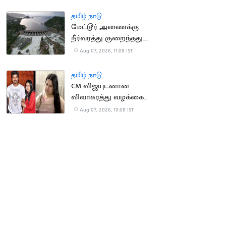
தமிழ் நாடு
மேட்டூர் அணைக்கு
நீர்வரத்து குறைந்தது..
13,674 கன அடியாக சரிவு
Aug 07, 2026, 11:08 IST
தமிழ் நாடு
CM விஜயுடனான
விவாகரத்து வழக்கை
வாபஸ் வாங்கினார்
Aug 07, 2026, 10:08 IST
சங்கீதா