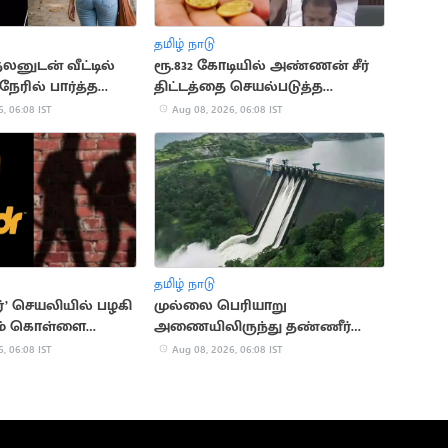
தமிழ் நாடு
லனுடன் வீட்டில்
ரூ.832 கோடியில் அண்ணன் சீர்
நேரில் பார்த்த
திட்டத்தை செயல்படுத்த
முடியாது: ரகுபதி பேச்சு
, 06:08 IST
Aug 08, 2026, 06:08 IST
தமிழ் நாடு
்’ செயலியில் பழகி
முல்லை பெரியாறு
டம் கொள்ளை
அணையிலிருந்து தண்ணீர்
ூவர் கைது
திறப்பு
, 06:08 IST
Aug 08, 2026, 06:08 IST