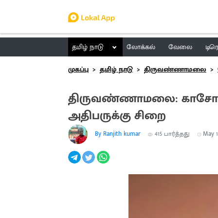
தமிழ் நாடு
லோக்கல்
வேலை
டிர
முகப்பு
தமிழ் நாடு
திருவண்ணாமலை
திருவண்ணாமலை: காசோலை
அதிபருக்கு சிறை
By Ranjith kumar
415
பார்த்தது
May 14