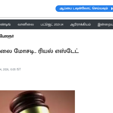
ஆப்பை டவுன்லோட் செய்யவும்
ெண்டிங்
வானிலை
பட்ஜெட் 2023-24
ஆரோக்கியம்
இன்றைய 
போளூர்
 மோசடி.. ரியல் எஸ்டேட்
, 2026, 13:05 IST