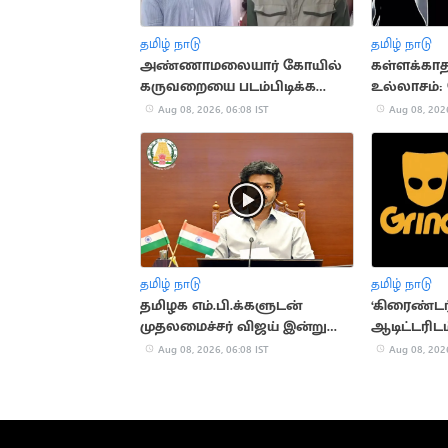
தமிழ் நாடு
தமிழ் நாடு
அண்ணாமலையார் கோயில்
கள்ளக்காத
கருவறையை படம்பிடிக்க
உல்லாசம்: 
முயன்றவர்கள் கைது
கணவர்
Aug 08, 2026, 06:08 IST
Aug 08, 2026
தமிழ் நாடு
தமிழ் நாடு
தமிழக எம்.பி.க்களுடன்
‘கிரைண்டர
முதலமைச்சர் விஜய் இன்று
ஆடிட்டரி
ஆலோசனை
முயற்சி: ம
Aug 08, 2026, 06:08 IST
Aug 08, 2026