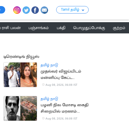
Tamil தமிழ்
ராசி பலன்
பஞ்சாங்கம்
பக்தி
பொழுதுப்போக்கு
குற்றம்
டிரெண்டிங் நியூஸ்
தமிழ் நாடு
முதல்வர் விஜய்யிடம்
மன்னிப்பு கேட்ட
மனைவி சங்கீதா?
Aug 08, 2026, 06:08 IST
தமிழ் நாடு
பழனி நில மோசடி கைதி
சிறையில் மரணம்:
நீதிபதி நேரில்
Aug 08, 2026, 06:08 IST
விசாரணை