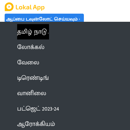
ஆப்பை டவுன்லோட் செய்யவும்
தமிழ் நாடு
லோக்கல்
வேலை
டிரெண்டிங்
வானிலை
பட்ஜெட் 2023-24
ஆரோக்கியம்