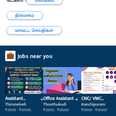
டேக்ஸ் :
லோக்கல்
நிர்வாகம்
மாவட்ட செய்திகள்
Jobs near you
Assistant
Office Assistant
CNC/ VMC
Manager
Operator
Thirunelveli
Thoothukudi
Kanchipuram
₹15000 - ₹20000
₹12000 - ₹28000
₹15000 - ₹30000