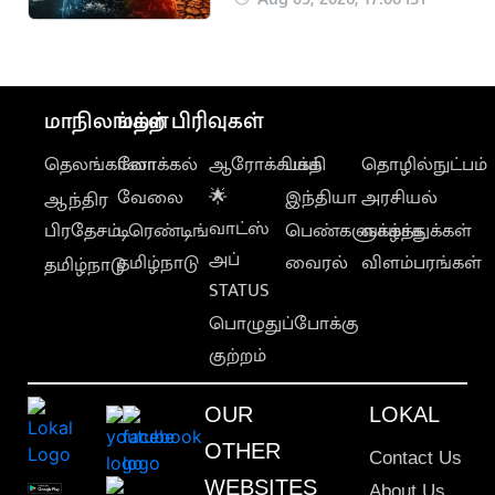
ஆய்வாளர் எச்சரிக்கை
மாநிலங்கள்
மற்ற பிரிவுகள்
தெலங்கானா
லோக்கல்
ஆரோக்கியம்
பக்தி
தொழில்நுட்பம்
வேலை
🌟
இந்தியா
அரசியல்
ஆந்திர
வாட்ஸ்
பிரதேசம்
டிரெண்டிங்
பெண்களுக்காக
வாழ்த்துக்கள்
அப்
தமிழ்நாடு
வைரல்
விளம்பரங்கள்
தமிழ்நாடு
STATUS
பொழுதுப்போக்கு
குற்றம்
OUR
LOKAL
OTHER
Contact Us
WEBSITES
About Us