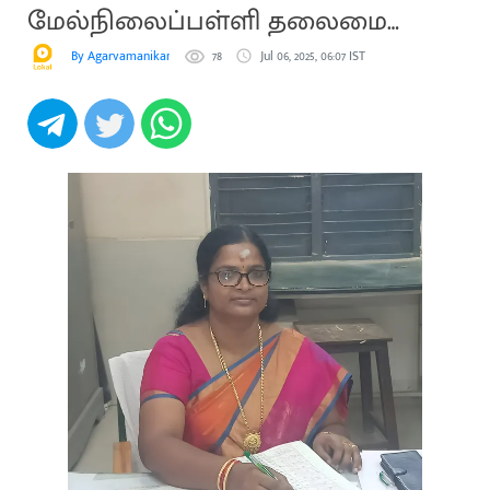
மேல்நிலைப்பள்ளி தலைமை
ஆசிரியர் பொறுப்பேற்பு
By Agarvamanikam
78
Jul 06, 2025, 06:07 IST