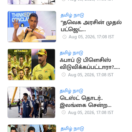
வில்சன்
தமிழ் நாடு
“தவெக அரசின் முதல்
பட்ஜெட்
யதார்த்தமானது”..
Aug 05, 2026, 17:08 IST
பிரவீன் சக்ரவர்த்தி
கருத்து
தமிழ் நாடு
ஃபாப் டு பிளெசிஸ்
விடுவிக்கப்பட்டாரா?..
ஜோபர்க் சூப்பர் கிங்ஸ்
Aug 05, 2026, 17:08 IST
முடிவு அதிர்ச்சி
தமிழ் நாடு
டெஸ்ட் தொடர்..
இலங்கை சென்ற
இந்திய கிரிக்கெட்
Aug 05, 2026, 17:08 IST
அணி
தமிழ் நாடு