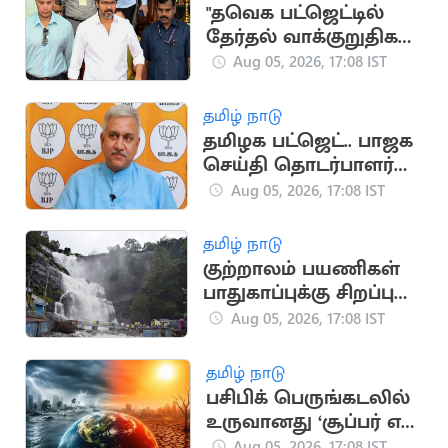
"தவெக பட்ஜெட்டில்
தேர்தல் வாக்குறுதிகள்
இடம்பெறவில்லை"..
Aug 05, 2026, 17:08 IST
முகமது முபாரக்
தமிழ் நாடு
தமிழக பட்ஜெட்.. பாஜக
செய்தி தொடர்பாளர்
விமர்சனம்
Aug 05, 2026, 17:08 IST
தமிழ் நாடு
குற்றாலம் பயணிகள்
பாதுகாப்புக்கு சிறப்பு
கண்காணிப்பு குழு
Aug 05, 2026, 17:08 IST
அமைக்க உத்தரவு
தமிழ் நாடு
பசிபிக் பெருங்கடலில்
உருவானது ‘சூப்பர் எல்
நினோ’.. வானிலை
Aug 05, 2026, 17:08 IST