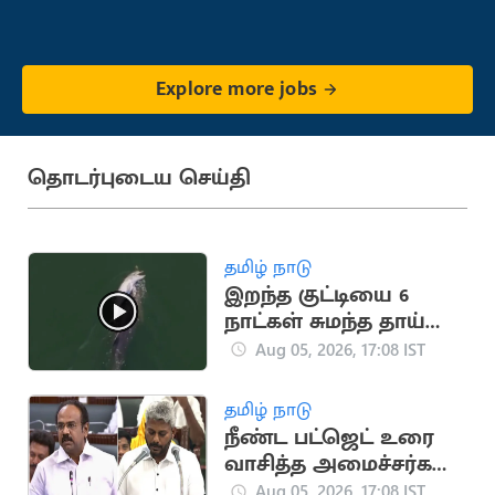
Explore more jobs
தொடர்புடைய செய்தி
தமிழ் நாடு
இறந்த குட்டியை 6
நாட்கள் சுமந்த தாய்
டால்பின் (வைரல்
Aug 05, 2026, 17:08 IST
வீடியோ)
தமிழ் நாடு
நீண்ட பட்ஜெட் உரை
வாசித்த அமைச்சர்கள்
பட்டியலில் மரிய
Aug 05, 2026, 17:08 IST