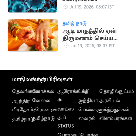
ஆந்திராவில் 19
Jul 19, 2026, 08:07 IST
பேருக்கு தொற்று
உறுதி!
தமிழ் நாடு
ஆடி மாதத்தில் ஏன்
திருமணம் செய்ய
கூடாது?
Jul 19, 2026, 08:07 IST
மாநிலங்கள்
மற்ற பிரிவுகள்
தெலங்கானா
லோக்கல்
ஆரோக்கியம்
பக்தி
தொழில்நுட்பம்
வேலை
🌟
இந்தியா
அரசியல்
ஆந்திர
வாட்ஸ்
பிரதேசம்
டிரெண்டிங்
பெண்களுக்காக
வாழ்த்துக்கள்
அப்
தமிழ்நாடு
வைரல்
விளம்பரங்கள்
தமிழ்நாடு
STATUS
பொழுதுப்போக்கு