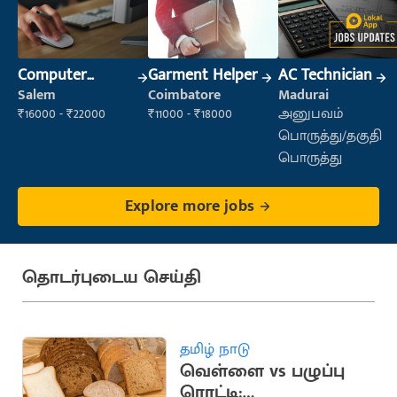
Computer
Garment Helper
AC Technician
Operator
Salem
Coimbatore
Madurai
₹16000 - ₹22000
₹11000 - ₹18000
அனுபவம்
பொருத்து/தகுதி
பொருத்து
Explore more jobs
தொடர்புடைய செய்தி
தமிழ் நாடு
வெள்ளை vs பழுப்பு
ரொட்டி: