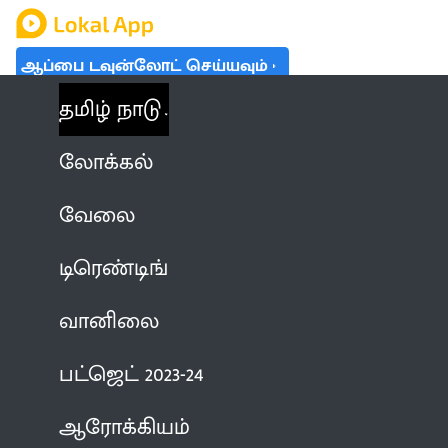
ஆப்பை டவுன்லோட் செய்யவும்
தமிழ் நாடு
லோக்கல்
வேலை
டிரெண்டிங்
வானிலை
பட்ஜெட் 2023-24
ஆரோக்கியம்