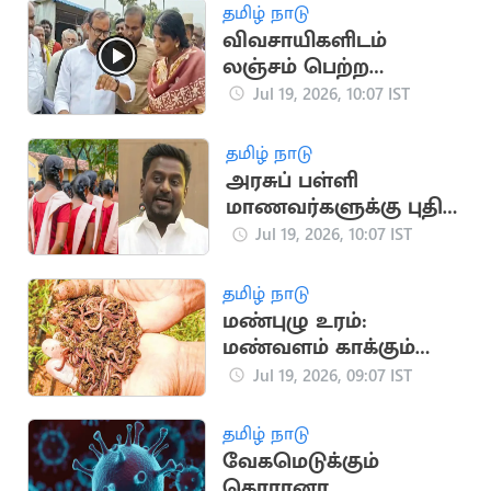
விமர்சனம்
தமிழ் நாடு
விவசாயிகளிடம்
லஞ்சம் பெற்ற
அதிகாரி சஸ்பெண்ட்..
Jul 19, 2026, 10:07 IST
ஆய்வில் அமைச்சர்
அதிரடி
தமிழ் நாடு
அரசுப் பள்ளி
மாணவர்களுக்கு புதிய
சீருடை - அமைச்சர்
Jul 19, 2026, 10:07 IST
ராஜ்மோகன்
தமிழ் நாடு
மண்புழு உரம்:
மண்வளம் காக்கும்
இயற்கை
Jul 19, 2026, 09:07 IST
தொழில்நுட்பம்
தமிழ் நாடு
வேகமெடுக்கும்
கொரானா..