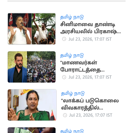
தமிழ் நாடு
சினிமாவை தாண்டி
அரசியலில் பிரகாஷ்
ராஜ்.. முக்கிய
Jul 23, 2026, 17:07 IST
நிகழ்வுகள்
தமிழ் நாடு
"மாணவர்கள்
போராட்டத்தை
கைவிட்டு வீட்டிற்கு
Jul 23, 2026, 17:07 IST
செல்லவேண்டும்"..
சல்மான் கான்
தமிழ் நாடு
"லாக்கப் படுகொலை
விவகாரத்தில்
முதலமைச்சர்
Jul 23, 2026, 17:07 IST
தலையிட வேண்டும்"..
பிரேமலதா
தமிழ் நாடு