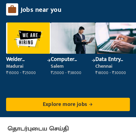
Jobs near you
Welder
Computer
Data Entry
(Fabrication)
Operator
Operator
Madurai
Salem
Chennai
₹15000 - ₹25000
₹25000 - ₹38000
₹18000 - ₹30000
Explore more jobs
தொடர்புடைய செய்தி