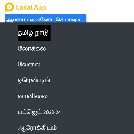
ஆப்பை டவுன்லோட் செய்யவும்
தமிழ் நாடு
லோக்கல்
வேலை
டிரெண்டிங்
வானிலை
பட்ஜெட் 2023-24
ஆரோக்கியம்