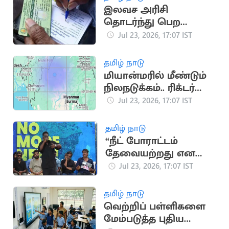
வலியுறுத்தல்
இலவச அரிசி
தொடர்ந்து பெற
ரேஷன் கார்டில் இ-
Jul 23, 2026, 17:07 IST
கேஒய்சி செய்யுங்கள்
தமிழ் நாடு
மியான்மரில் மீண்டும்
நிலநடுக்கம்.. ரிக்டர்
அளவில் 4.3 ஆக பதிவு
Jul 23, 2026, 17:07 IST
தமிழ் நாடு
“நீட் போராட்டம்
தேவையற்றது என
அமைச்சர் கூறினார்” -
Jul 23, 2026, 17:07 IST
பாடகர் அறிவு
தமிழ் நாடு
வெற்றிப் பள்ளிகளை
மேம்படுத்த புதிய