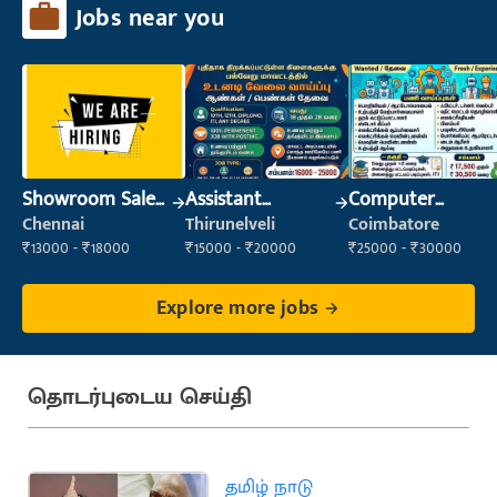
Jobs near you
Showroom Sales
Assistant
Computer
Executive (Retail
Manager
Operator
Chennai
Thirunelveli
Coimbatore
Sales)
₹13000 - ₹18000
₹15000 - ₹20000
₹25000 - ₹30000
Explore more jobs
தொடர்புடைய செய்தி
தமிழ் நாடு