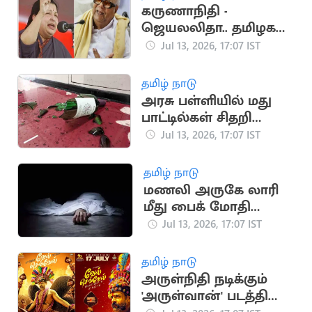
கருணாநிதி -
ஜெயலலிதா.. தமிழக
அரசியலை உலுக்கிய
Jul 13, 2026, 17:07 IST
மோதல்
தமிழ் நாடு
அரசு பள்ளியில் மது
பாட்டில்கள் சிதறி
கிடந்ததால் அதிர்ச்சி
Jul 13, 2026, 17:07 IST
தமிழ் நாடு
மணலி அருகே லாரி
மீது பைக் மோதி
இளைஞர் உயிரிழப்பு
Jul 13, 2026, 17:07 IST
தமிழ் நாடு
அருள்நிதி நடிக்கும்
'அருள்வான்' படத்தின்