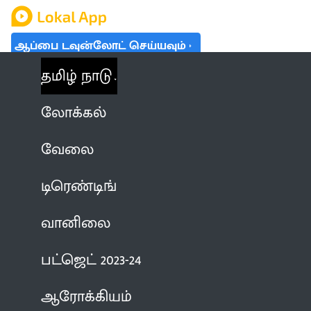
ஆப்பை டவுன்லோட் செய்யவும்
தமிழ் நாடு
லோக்கல்
வேலை
டிரெண்டிங்
வானிலை
பட்ஜெட் 2023-24
ஆரோக்கியம்