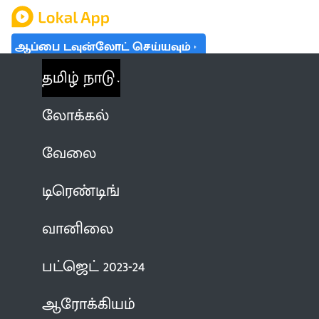
ஆப்பை டவுன்லோட் செய்யவும்
தமிழ் நாடு
லோக்கல்
வேலை
டிரெண்டிங்
வானிலை
பட்ஜெட் 2023-24
ஆரோக்கியம்