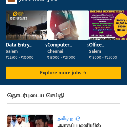
Data Entry
Computer
Office
Operator
Operator
Maintenance
Salem
Chennai
Salem
Staff
₹22500 - ₹35000
₹18000 - ₹27000
₹18000 - ₹25000
Explore more jobs
தொடர்புடைய செய்தி
தமிழ் நாடு
அரசுப் பணியில்