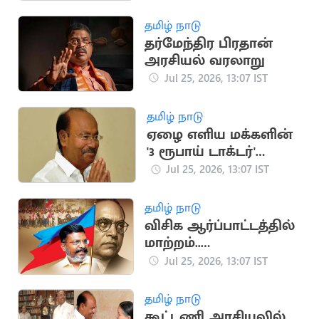
தமிழ் நாடு
தர்மேந்திர பிரதான்
அரசியல் வரலாறு
Jul 25, 2026, 13:07 IST
தமிழ் நாடு
ஏழை எளிய மக்களின்
'3 ரூபாய் டாக்டர்'
ராமதாஸ்
Jul 25, 2026, 13:07 IST
தமிழ் நாடு
விசிக ஆர்ப்பாட்டத்தில்
மாற்றம்..
திருமாவளவன்
Jul 25, 2026, 13:07 IST
அறிவிப்பு
தமிழ் நாடு
கூட்டணி அரசியலில்