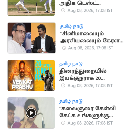
அதிக டெஸ்ட்
விக்கெட்டுகள்
Aug 08, 2026, 17:08 IST
வீழ்த்திய டாப் 5 இந்திய
வீரர்கள்
தமிழ் நாடு
“சினிமாவையும்
அரசியலையும் கேரள
மக்கள் பிரித்துப் பார்க்க
Aug 08, 2026, 17:08 IST
தெரிந்தவர்கள்” - SDPI
தமிழ் நாடு
திரைத்துறையில்
இயக்குநராக 20
ஆண்டுகள் நிறைவு..
Aug 08, 2026, 17:08 IST
வெங்கட் பிரபு
நெகிழ்ச்சி பதிவு
தமிழ் நாடு
“கலைஞரை கேள்வி
கேட்க உங்களுக்கு
தகுதியில்லை” -
Aug 08, 2026, 17:08 IST
கனிமொழி