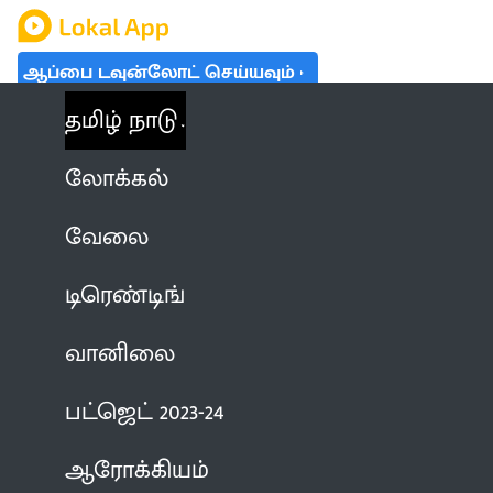
ஆப்பை டவுன்லோட் செய்யவும்
தமிழ் நாடு
லோக்கல்
வேலை
டிரெண்டிங்
வானிலை
பட்ஜெட் 2023-24
ஆரோக்கியம்