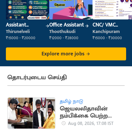
Assistant
Office Assistant
CNC/ VMC
Manager
Operator
Thirunelveli
Thoothukudi
Kanchipuram
₹15000 - ₹20000
₹12000 - ₹28000
₹15000 - ₹30000
Explore more jobs
தொடர்புடைய செய்தி
தமிழ் நாடு
ஜெயலலிதாவின்
நம்பிக்கை பெற்ற
சி.விஜயபாஸ்கர்..
Aug 08, 2026, 17:08 IST
அரசியல் பயணம்