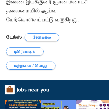
இணை இயக்குனர் ஞான மீனாட்சி
தலைமையில் ஆய்வு
மேற்கொள்ளப்பட்டு வருகிறது.
டேக்ஸ் :
லோக்கல்
டிரெண்டிங்
மற்றவை / பொது
Jobs near you