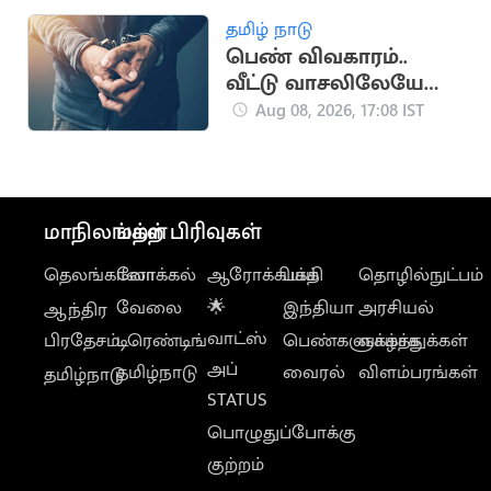
தமிழ் நாடு
பெண் விவகாரம்..
வீட்டு வாசலிலேயே
ஒருவருக்கு அரிவாள்
Aug 08, 2026, 17:08 IST
வெட்டு
மாநிலங்கள்
மற்ற பிரிவுகள்
தெலங்கானா
லோக்கல்
ஆரோக்கியம்
பக்தி
தொழில்நுட்பம்
வேலை
🌟
இந்தியா
அரசியல்
ஆந்திர
வாட்ஸ்
பிரதேசம்
டிரெண்டிங்
பெண்களுக்காக
வாழ்த்துக்கள்
அப்
தமிழ்நாடு
வைரல்
விளம்பரங்கள்
தமிழ்நாடு
STATUS
பொழுதுப்போக்கு
குற்றம்