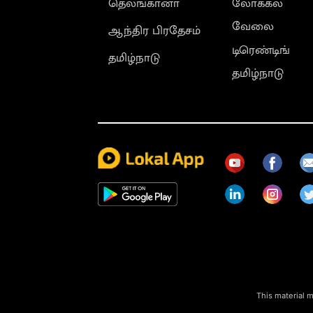
தெலங்கானா
லோக்கல்
வேலை
ஆந்திர பிரதேசம்
டிரெண்டிங்
தமிழ்நாடு
தமிழ்நாடு
This material m