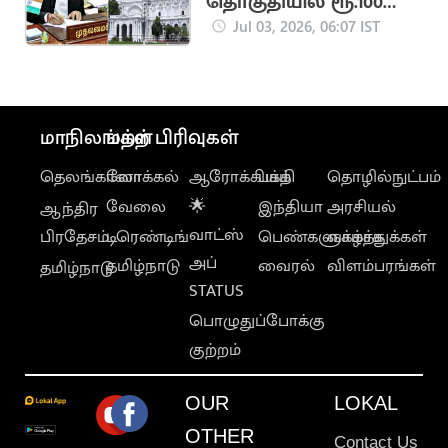
தொகுதியில் ரூ.100
கோடியில் திட்டங்கள்
Jul 03, 2026, 06:07 IST
மாநிலங்கள்
மற்ற பிரிவுகள்
தெலங்கானா
லோக்கல்
ஆரோக்கியம்
பக்தி
தொழில்நுட்பம்
வேலை
🌟
இந்தியா
அரசியல்
ஆந்திர
வாட்ஸ்
பிரதேசம்
டிரெண்டிங்
பெண்களுக்காக
வாழ்த்துக்கள்
அப்
தமிழ்நாடு
வைரல்
விளம்பரங்கள்
தமிழ்நாடு
STATUS
பொழுதுப்போக்கு
குற்றம்
OUR
LOKAL
OTHER
Contact Us