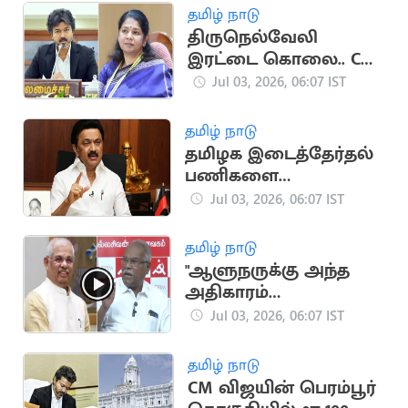
மானது".. RS பாரதி
தமிழ் நாடு
திருநெல்வேலி
இரட்டை கொலை.. CM
விஜய் மீது கனிமொழி
Jul 03, 2026, 06:07 IST
தாக்கு
தமிழ் நாடு
தமிழக இடைத்தேர்தல்
பணிகளை
தொடங்கிய திமுக
Jul 03, 2026, 06:07 IST
தமிழ் நாடு
"ஆளுநருக்கு அந்த
அதிகாரம்
கிடையாது”.. CPIM
Jul 03, 2026, 06:07 IST
கே.பாலகிருஷ்ணன்
கண்டனம்
தமிழ் நாடு
CM விஜயின் பெரம்பூர்