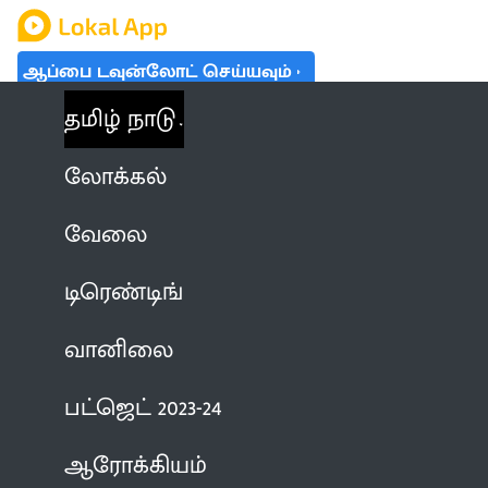
ஆப்பை டவுன்லோட் செய்யவும்
தமிழ் நாடு
லோக்கல்
வேலை
டிரெண்டிங்
வானிலை
பட்ஜெட் 2023-24
ஆரோக்கியம்