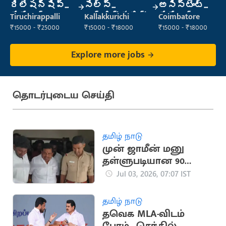
రిలేషన్‌షిప్
సేల్స్
అసిస్టెంట్
మేనేజర్
ఎగ్జిక్యూటివ్
మేనేజర్
Tiruchirappalli
Kallakkurichi
Coimbatore
₹15000 - ₹25000
₹15000 - ₹18000
₹15000 - ₹18000
Explore more jobs
தொடர்புடைய செய்தி
தமிழ் நாடு
முன் ஜாமீன் மனு
தள்ளுபடியான 90
நிமிடங்களில் திமுக
Jul 03, 2026, 07:07 IST
MLA கைது!
தமிழ் நாடு
தவெக MLA-விடம்