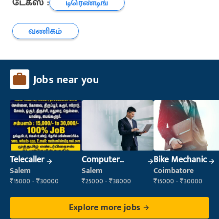
டேக்ஸ் :
டிரெண்டிங்
வணிகம்
Jobs near you
Telecaller
Computer
Bike Mechanic
Operator
Salem
Salem
Coimbatore
₹15000 - ₹30000
₹25000 - ₹38000
₹15000 - ₹30000
Explore more jobs