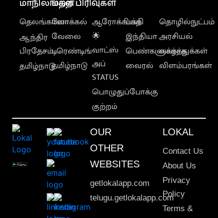
மாநிலங்கள்
மற்ற பிரிவுகள்
தெலங்கானா
லோக்கல்
ஆரோக்கியம்
பக்தி
தொழில்நுட்பம்
வேலை
🌟
இந்தியா
அரசியல்
ஆந்திர
வாட்ஸ்
பிரதேசம்
டிரெண்டிங்
பெண்களுக்காக
வாழ்த்துக்கள்
அப்
தமிழ்நாடு
வைரல்
விளம்பரங்கள்
தமிழ்நாடு
STATUS
பொழுதுப்போக்கு
குற்றம்
OUR
LOKAL
OTHER
Contact Us
WEBSITES
About Us
Privacy
getlokalapp.com
Policy
telugu.getlokalapp.com
Terms &