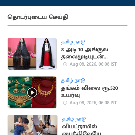
தொடர்புடைய செய்தி
தமிழ் நாடு
8 அடி 10 அங்குல
தலைமுடியுடன்
இந்திய பெண்
Aug 08, 2026, 06:08 IST
கின்னஸ் சாதனை
தமிழ் நாடு
தங்கம் விலை ரூ.520
உயர்வு
Aug 08, 2026, 06:08 IST
தமிழ் நாடு
வியட்நாமில்
பைக்கிலேயே