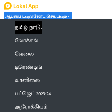
ஆப்பை டவுன்லோட் செய்யவும்
தமிழ் நாடு
லோக்கல்
வேலை
டிரெண்டிங்
வானிலை
பட்ஜெட் 2023-24
ஆரோக்கியம்