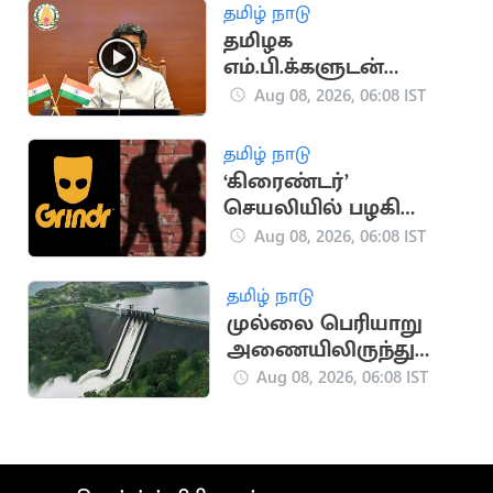
ரகுபதி பேச்சு
தமிழ் நாடு
தமிழக
எம்.பி.க்களுடன்
முதலமைச்சர் விஜய்
Aug 08, 2026, 06:08 IST
இன்று ஆலோசனை
தமிழ் நாடு
‘கிரைண்டர்’
செயலியில் பழகி
ஆடிட்டரிடம்
Aug 08, 2026, 06:08 IST
கொள்ளை முயற்சி:
மூவர் கைது
தமிழ் நாடு
முல்லை பெரியாறு
அணையிலிருந்து
தண்ணீர் திறப்பு
Aug 08, 2026, 06:08 IST