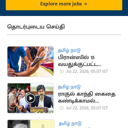
Explore more jobs
தொடர்புடைய செய்தி
தமிழ் நாடு
பிரான்ஸில் 15
வயதுக்குட்பட்ட
குழந்தைகளுக்கு
Jul 22, 2026, 05:07 IST
சமூக ஊடக தடை
தமிழ் நாடு
ராகுல் காந்தி கைதை
கண்டிக்காமல்
மௌனம் காக்கும்
Jul 22, 2026, 05:07 IST
விஜய்.. காங்கிரசார்
அதிர்ச்சி
தமிழ் நாடு