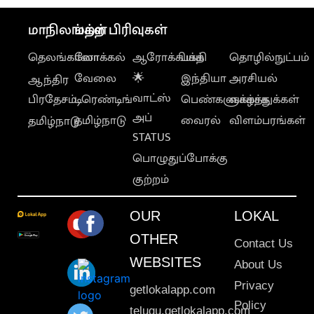
மாநிலங்கள்
மற்ற பிரிவுகள்
தெலங்கானா
லோக்கல்
ஆரோக்கியம்
பக்தி
தொழில்நுட்பம்
வேலை
🌟
இந்தியா
அரசியல்
ஆந்திர
வாட்ஸ்
பிரதேசம்
டிரெண்டிங்
பெண்களுக்காக
வாழ்த்துக்கள்
அப்
தமிழ்நாடு
வைரல்
விளம்பரங்கள்
தமிழ்நாடு
STATUS
பொழுதுப்போக்கு
குற்றம்
OUR
LOKAL
OTHER
Contact Us
WEBSITES
About Us
Privacy
getlokalapp.com
Policy
telugu.getlokalapp.com