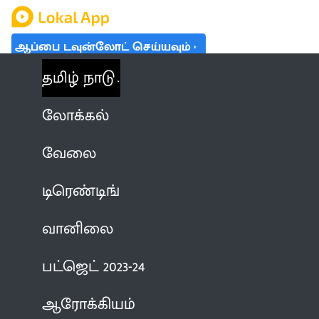
ஆப்பை டவுன்லோட் செய்யவும்
தமிழ் நாடு
லோக்கல்
வேலை
டிரெண்டிங்
வானிலை
பட்ஜெட் 2023-24
ஆரோக்கியம்