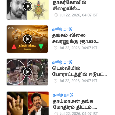
நாகர்கோவில்
சிறையில்
விசாரணைக் கைதி
Jul 22, 2026, 04:07 IST
மரணமடைந்த வழக்கு
சிபிசிஐடி-க்கு மாற்றம்
தமிழ் நாடு
தங்கம் விலை
சவரனுக்கு ரூ.1,680
உயர்ந்தது
Jul 22, 2026, 04:07 IST
தமிழ் நாடு
டெல்லியில்
போராட்டத்தில் ஈடுபட்ட
பெண்ணை அறைந்த
Jul 22, 2026, 04:07 IST
DCP
தமிழ் நாடு
தாய்மாமன் தங்க
மோதிரம் திட்டம்..
வெளியான புதிய
Jul 22, 2026, 04:07 IST