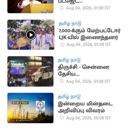
பட்ஜெட்
ஆலோசனைக் கூட்டம்
Aug 04, 2026, 01:08 IST
தமிழ் நாடு
7,000-க்கும் மேற்பட்டோர்
LJK-யில் இணைந்தனர்
Aug 04, 2026, 01:08 IST
தமிழ் நாடு
திருச்சி - சென்னை
தேசிய
நெடுஞ்சாலையில்
Aug 04, 2026, 01:08 IST
கோர விபத்து: 3 பேர்
பலி
தமிழ் நாடு
இன்றைய மின்தடை
அறிவிப்பு விவரம்
Aug 04, 2026, 00:08 IST