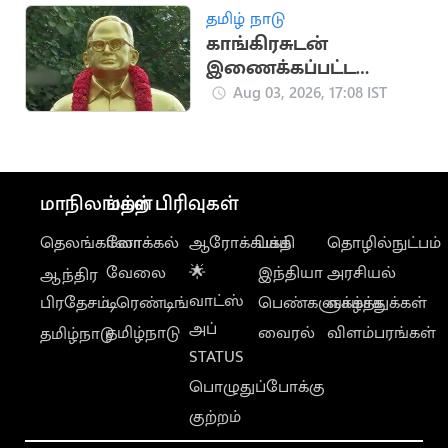
தமிழ் நாடு
காங்கிரசுடன்
இணைக்கப்பட்ட
தமிழ்நாடு உழைப்பாளர்
Aug 03, 2026, 17:08 IST
கட்சியின் வரலாறு
மாநிலங்கள்
மற்ற பிரிவுகள்
தெலங்கானா
லோக்கல்
ஆரோக்கியம்
பக்தி
தொழில்நுட்பம்
வேலை
🌟
இந்தியா
அரசியல்
ஆந்திர
வாட்ஸ்
பிரதேசம்
டிரெண்டிங்
பெண்களுக்காக
வாழ்த்துக்கள்
அப்
தமிழ்நாடு
வைரல்
விளம்பரங்கள்
தமிழ்நாடு
STATUS
பொழுதுப்போக்கு
குற்றம்