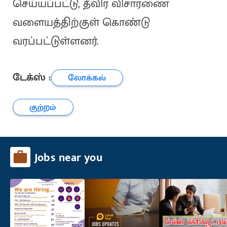
செய்யப்பட்டு, தீவிர விசாரணை
வளையத்திற்குள் கொண்டு
வரப்பட்டுள்ளனர்.
டேக்ஸ் :
லோக்கல்
குற்றம்
Jobs near you