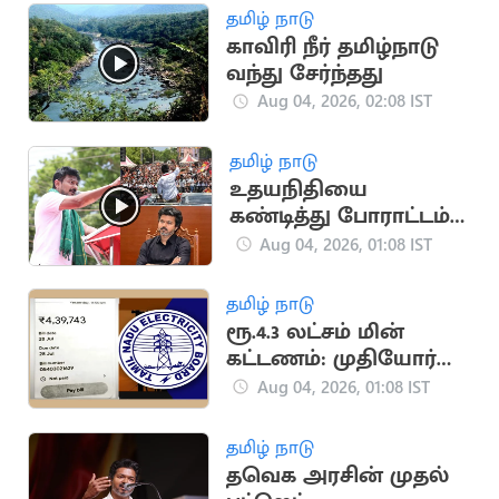
தமிழ் நாடு
காவிரி நீர் தமிழ்நாடு
வந்து சேர்ந்தது
Aug 04, 2026, 02:08 IST
தமிழ் நாடு
உதயநிதியை
கண்டித்து போராட்டம்
நடத்த தவெக முடிவு!
Aug 04, 2026, 01:08 IST
தமிழ் நாடு
ரூ.4.3 லட்சம் மின்
கட்டணம்: முதியோர்
இல்ல நிர்வாகிகளுக்கு
Aug 04, 2026, 01:08 IST
அதிர்ச்சி
தமிழ் நாடு
தவெக அரசின் முதல்