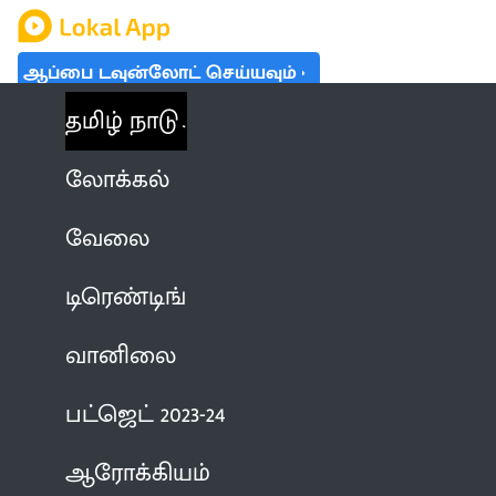
ஆப்பை டவுன்லோட் செய்யவும்
தமிழ் நாடு
லோக்கல்
வேலை
டிரெண்டிங்
வானிலை
பட்ஜெட் 2023-24
ஆரோக்கியம்