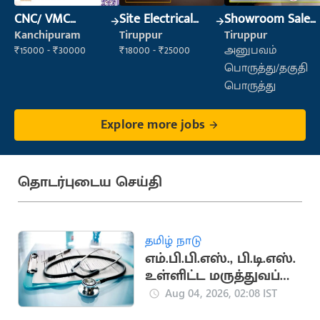
CNC/ VMC
Site Electrical
Showroom Sales
Operator
Engineer
Executive (Retail
Kanchipuram
Tiruppur
Tiruppur
Sales)
₹15000 - ₹30000
₹18000 - ₹25000
அனுபவம்
பொருத்து/தகுதி
பொருத்து
Explore more jobs
தொடர்புடைய செய்தி
தமிழ் நாடு
எம்.பி.பி.எஸ்., பி.டி.எஸ்.
உள்ளிட்ட மருத்துவப்
படிப்புகளுக்கு இன்று
Aug 04, 2026, 02:08 IST
கலந்தாய்வு