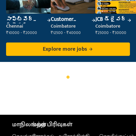
సాఫ్ట్‌వేర్
Customer
JCB డ్రైవర్
ట్రైనర్
Support Officer
Chennai
Coimbatore
Coimbatore
₹10000 - ₹20000
₹12500 - ₹40000
₹25000 - ₹30000
Explore more jobs
மாநிலங்கள்
மற்ற பிரிவுகள்