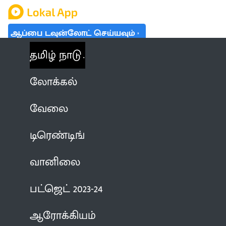
ஆப்பை டவுன்லோட் செய்யவும்
தமிழ் நாடு
லோக்கல்
வேலை
டிரெண்டிங்
வானிலை
பட்ஜெட் 2023-24
ஆரோக்கியம்