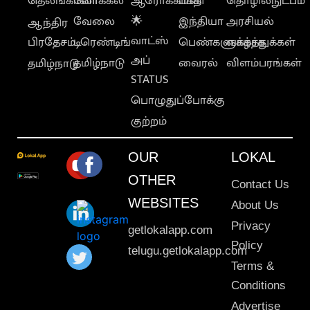
தெலங்கானா
லோக்கல்
ஆரோக்கியம்
பக்தி
தொழில்நுட்பம்
வேலை
🌟
இந்தியா
அரசியல்
ஆந்திர
வாட்ஸ்
பிரதேசம்
டிரெண்டிங்
பெண்களுக்காக
வாழ்த்துக்கள்
அப்
தமிழ்நாடு
வைரல்
விளம்பரங்கள்
தமிழ்நாடு
STATUS
பொழுதுப்போக்கு
குற்றம்
OUR
LOKAL
OTHER
Contact Us
WEBSITES
About Us
Privacy
getlokalapp.com
Policy
telugu.getlokalapp.com
Terms &
Conditions
Advertise