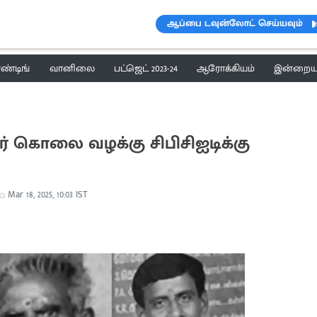
ஆப்பை டவுன்லோட் செய்யவும்
ெண்டிங்
வானிலை
பட்ஜெட் 2023-24
ஆரோக்கியம்
இன்றைய 
் கொலை வழக்கு சிபிசிஐடிக்கு
Mar 18, 2025, 10:03 IST