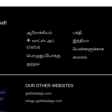
கள்
ஆரோக்கியம்
பக்தி
🌟 வாட்ஸ் அப்
இந்தியா
STATUS
பெண்களுக்காக
பொழுதுப்போக்கு
வைரல்
குற்றம்
OUR OTHER WEBSITES
getlokalapp.com
telugu.getlokalapp.com