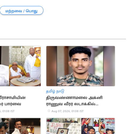
மற்றவை / பொது
தமிழ் நாடு
ீராசாமியின்
திருவண்ணாமலை அக்னி
ர் பார்வை
ராணுவ வீரர் லடாக்கில்
உயிரிழப்பு
, 01:08 IST
Aug 07, 2026, 01:08 IST