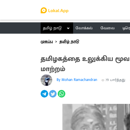
தமிழ் நாடு
லோக்கல்
வேலை
டிர
முகப்பு
தமிழ் நாடு
தமிழகத்தை உலுக்கிய மூவர
மாற்றம்
By Mohan Ramachandran
79
பார்த்தது