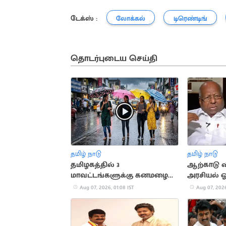
டேக்ஸ் :
லோக்கல்
டிரெண்டிங்
தொடர்புடைய செய்தி
தமிழ் நாடு
தமிழ் நாடு
தமிழகத்தில் 3
ஆற்காடு வ
மாவட்டங்களுக்கு கனமழை
அரசியல் ஓ
எச்சரிக்கை
Aug 07, 2026, 01:08 IST
Aug 07, 2026