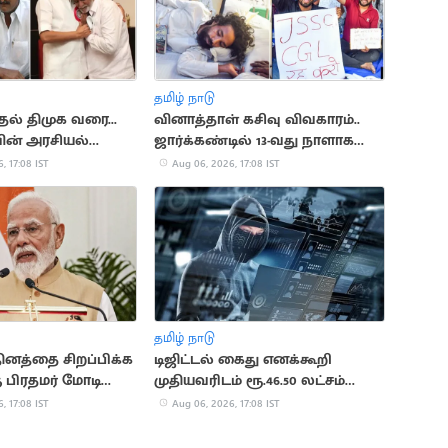
தமிழ் நாடு
தல் திமுக வரை...
வினாத்தாள் கசிவு விவகாரம்..
வின் அரசியல்
ஜார்க்கண்டில் 13-வது நாளாக
மாணவர்கள் உண்ணாவிரதம்
, 17:08 IST
Aug 06, 2026, 17:08 IST
தமிழ் நாடு
ினத்தை சிறப்பிக்க
டிஜிட்டல் கைது எனக்கூறி
ு பிரதமர் மோடி
முதியவரிடம் ரூ.46.50 லட்சம்
மோசடி
, 17:08 IST
Aug 06, 2026, 17:08 IST