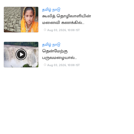
மாணவர்கள்
தமிழ் நாடு
கூலித் தொழிலாளியின்
மனைவி கணக்கில்
ரூ.100 கோடி வரவு:
Aug 03, 2026, 10:08 IST
அதிர்ச்சி சம்பவம்
தமிழ் நாடு
தென்மேற்கு
பருவமழையால்
ஆர்ப்பரித்து கொட்டும்
Aug 03, 2026, 10:08 IST
அதிரப்பள்ளி நீர்வீழ்ச்சி