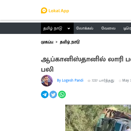
தமிழ் நாடு
லோக்கல்
வேலை
டிர
முகப்பு
தமிழ் நாடு
ஆப்கானிஸ்தானில் லாரி பள்ளத
பலி
By Logesh Pandi
7237
பார்த்தது
May 3