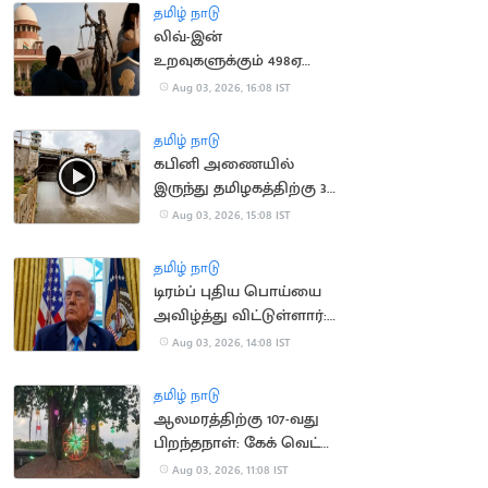
தமிழ் நாடு
லிவ்-இன்
உறவுகளுக்கும் 498ஏ
பிரிவு பாதுகாப்பு:
Aug 03, 2026, 16:08 IST
உச்சநீதிமன்றம் தீர்ப்பு
தமிழ் நாடு
கபினி அணையில்
இருந்து தமிழகத்திற்கு 30
ஆயிரம் கன அடி நீர்
Aug 03, 2026, 15:08 IST
திறப்பு
தமிழ் நாடு
டிரம்ப் புதிய பொய்யை
அவிழ்த்து விட்டுள்ளார்:
ஈரானிய ஊடகங்கள்
Aug 03, 2026, 14:08 IST
சாடல்
தமிழ் நாடு
ஆலமரத்திற்கு 107-வது
பிறந்தநாள்: கேக் வெட்டி
கொண்டாடிய
Aug 03, 2026, 11:08 IST