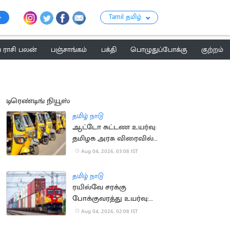
Tamil தமிழ்
ராசி பலன்
பஞ்சாங்கம்
பக்தி
பொழுதுப்போக்கு
குற்றம்
டிரெண்டிங் நியூஸ்
தமிழ் நாடு
ஆட்டோ கட்டண உயர்வு:
தமிழக அரசு விரைவில்
அறிவிப்பு?
Aug 04, 2026, 03:08 IST
தமிழ் நாடு
ரயில்வே சரக்கு
போக்குவரத்து உயர்வு:
ரூ.1,137 கோடி கூடுதல்
Aug 04, 2026, 02:08 IST
வருவாய்