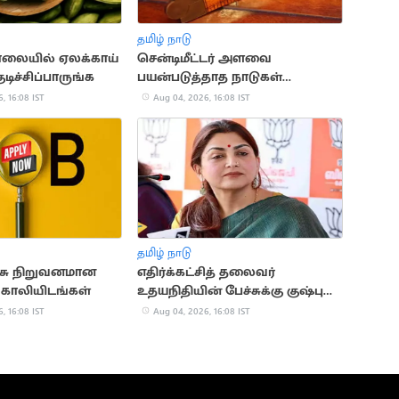
தமிழ் நாடு
ாலையில் ஏலக்காய்
சென்டிமீட்டர் அளவை
டிச்சிப்பாருங்க
பயன்படுத்தாத நாடுகள்
தெரியுமா?
, 16:08 IST
Aug 04, 2026, 16:08 IST
தமிழ் நாடு
ரசு நிறுவனமான
எதிர்க்கட்சித் தலைவர்
8 காலியிடங்கள்
உதயநிதியின் பேச்சுக்கு குஷ்பு
கண்டனம்
, 16:08 IST
Aug 04, 2026, 16:08 IST