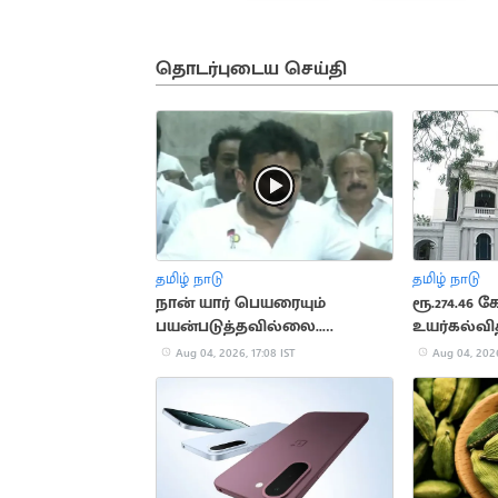
தொடர்புடைய செய்தி
தமிழ் நாடு
தமிழ் நாடு
நான் யார் பெயரையும்
ரூ.274.46 
பயன்படுத்தவில்லை..
உயர்கல்வி
உதயநிதி ஸ்டாலின்
திறப்பு!
Aug 04, 2026, 17:08 IST
Aug 04, 2026