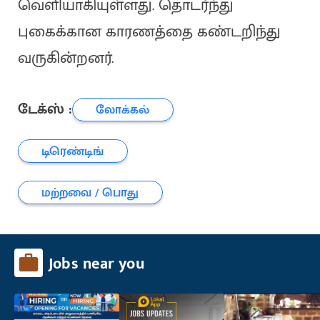
வெளியாகியுள்ளது. தொடர்ந்து
புகைக்கான காரணத்தை கண்டறிந்து
வருகின்றனர்.
டேக்ஸ் :
லோக்கல்
டிரெண்டிங்
மற்றவை / பொது
Jobs near you