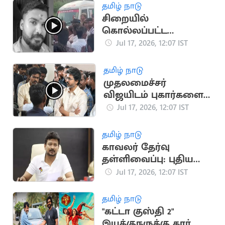
நியமனம்
தமிழ் நாடு
சிறையில்
கொல்லப்பட்ட
சபரிவர்மன் உடலுடன்
Jul 17, 2026, 12:07 IST
குடும்பத்தினர்
போராட்டம்
தமிழ் நாடு
முதலமைச்சர்
விஜயிடம் புகார்களை
அடுக்கிய விடுதி
Jul 17, 2026, 12:07 IST
மாணவர்கள்
தமிழ் நாடு
காவலர் தேர்வு
தள்ளிவைப்பு: புதிய
அரசுக்கு உதயநிதி
Jul 17, 2026, 12:07 IST
ஸ்டாலின் கண்டனம்
தமிழ் நாடு
"கட்டா குஸ்தி 2"
இயக்குநருக்கு கார்