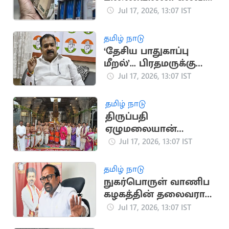
கடன்... அமைச்சர்
Jul 17, 2026, 13:07 IST
அறிவிப்பு
தமிழ் நாடு
‘தேசிய பாதுகாப்பு
மீறல்’... பிரதமருக்கு
மாணிக்கம் தாகூர்
Jul 17, 2026, 13:07 IST
கடிதம்
தமிழ் நாடு
திருப்பதி
ஏழுமலையான்
கோவிலில்
Jul 17, 2026, 13:07 IST
கோலாகலமாக
நடைபெற்ற ஆனிவார
தமிழ் நாடு
ஆஸ்தான விழா
நுகர்பொருள் வாணிப
கழகத்தின் தலைவராக
அமைச்சர்
Jul 17, 2026, 13:07 IST
வெங்கடரமணனை