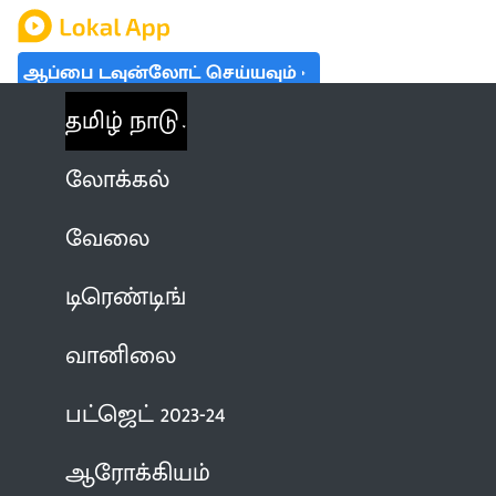
ஆப்பை டவுன்லோட் செய்யவும்
தமிழ் நாடு
லோக்கல்
வேலை
டிரெண்டிங்
வானிலை
பட்ஜெட் 2023-24
ஆரோக்கியம்