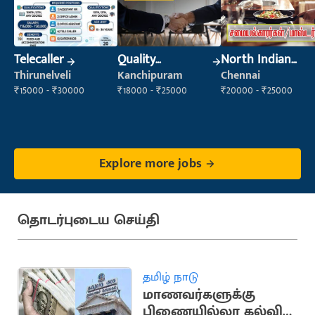
Telecaller
Quality
North Indian
Inspector
Cook
Thirunelveli
Kanchipuram
Chennai
₹15000 - ₹30000
₹18000 - ₹25000
₹20000 - ₹25000
Explore more jobs
தொடர்புடைய செய்தி
தமிழ் நாடு
மாணவர்களுக்கு
பிணையில்லா கல்விக்