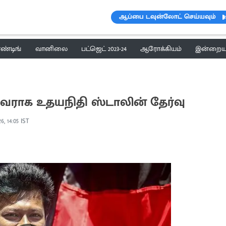
ஆப்பை டவுன்லோட் செய்யவும்
ெண்டிங்
வானிலை
பட்ஜெட் 2023-24
ஆரோக்கியம்
இன்றைய 
வராக உதயநிதி ஸ்டாலின் தேர்வு
6, 14:05 IST