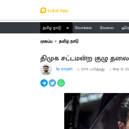
தமிழ் நாடு
லோக்கல்
வேலை
டிர
முகப்பு
தமிழ் நாடு
திமுக சட்டமன்ற குழு தலை
By Amjath
23149
பார்த்தது
May 10, 202