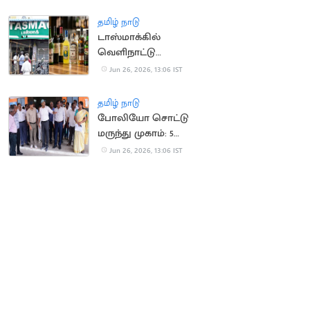
சீனா
தமிழ் நாடு
டாஸ்மாக்கில்
வெளிநாட்டு
மதுபானங்கள் விற்க
Jun 26, 2026, 13:06 IST
முடிவு?
தமிழ் நாடு
போலியோ சொட்டு
மருந்து முகாம்: 5
வயதுக்குட்பட்ட
Jun 26, 2026, 13:06 IST
குழந்தைகளுக்கு
அவசியம்