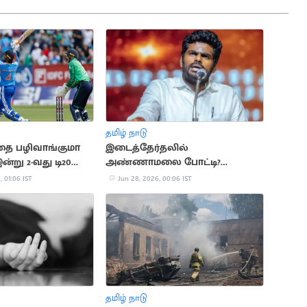
தமிழ் நாடு
தை பழிவாங்குமா
இடைத்தேர்தலில்
ன்று 2-வது டி20
அண்ணாமலை போட்டி?
ஆதரவாளர்களுடன் தீவிர
, 01:06 IST
Jun 28, 2026, 00:06 IST
ஆலோசனை
தமிழ் நாடு