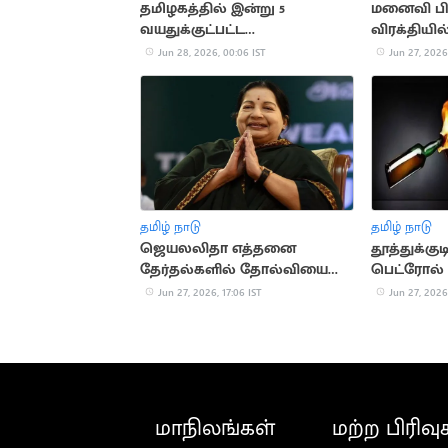
தமிழகத்தில் இன்று 5
மனைவி பிர
வயதுக்குட்பட்ட
விரக்தியி
குழந்தைகளுக்கு போலியோ
தற்கொல
Jun 28, 2026, 00:06 IST
Jun 27, 2026,
சொட்டு மருந்து
தமிழ் நாடு
தமிழ் நாடு
ஜெயலலிதா எத்தனை
தூத்துக்குட
தேர்தல்களில் தோல்வியை
பெட்ரோல் க
தழுவியுள்ளார்?
பரபரப்பு
Jun 27, 2026, 17:06 IST
Jun 27, 2026,
மாநிலங்கள்
மற்ற பிரிவு