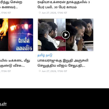
ிந்து சென்ற
ரஷியா-உக்ரைன் தாக்குதலில் 3
ல் கணவர்
பேர் பலி.. 30 பேர் காயம்
ை
 17:06 IST
Jun 27, 2026, 17:06 IST
தமிழ் நாடு
ியில் டீக்கடை மீது
பாக்யராஜுக்கு இறுதி அஞ்சலி
ுண்டு வீச்சு:
செலுத்திய விஜய் சேதுபதி,
பிரபுதேவா
 17:06 IST
Jun 27, 2026, 17:06 IST
கள்