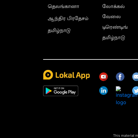
தெலங்கானா
லோக்கல்
வேலை
ஆந்திர பிரதேசம்
டிரெண்டிங்
தமிழ்நாடு
தமிழ்நாடு
This material m