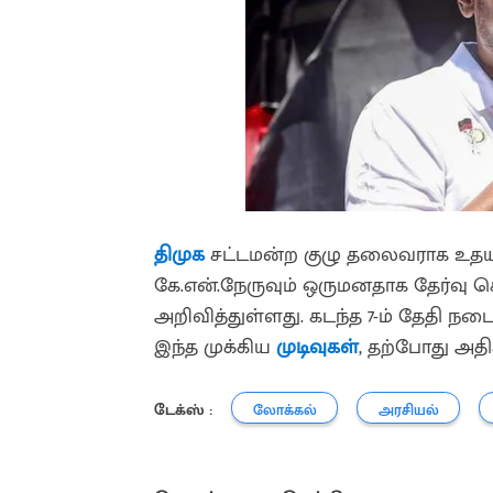
திமுக
சட்டமன்ற குழு தலைவராக உத
கே.என்.நேருவும் ஒருமனதாக தேர்வு 
அறிவித்துள்ளது. கடந்த 7-ம் தேதி ந
இந்த முக்கிய
முடிவுகள்
, தற்போது அதி
டேக்ஸ் :
லோக்கல்
அரசியல்