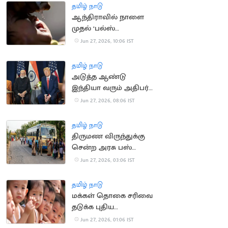
பாராட்டு
தமிழ் நாடு
ஆந்திராவில் நாளை
முதல் ‘பல்ஸ்
போலியோ’ முகாம்!
Jun 27, 2026, 10:06 IST
தமிழ் நாடு
அடுத்த ஆண்டு
இந்தியா வரும் அதிபர்
டிரம்ப்
Jun 27, 2026, 08:06 IST
தமிழ் நாடு
திருமண விருந்துக்கு
சென்ற அரசு பஸ்
ஓட்டுநர், நடத்துநர்:
Jun 27, 2026, 03:06 IST
பயணிகள் தவிப்பு
தமிழ் நாடு
மக்கள் தொகை சரிவை
தடுக்க புதிய
திட்டங்களை அறிவித்த
Jun 27, 2026, 01:06 IST