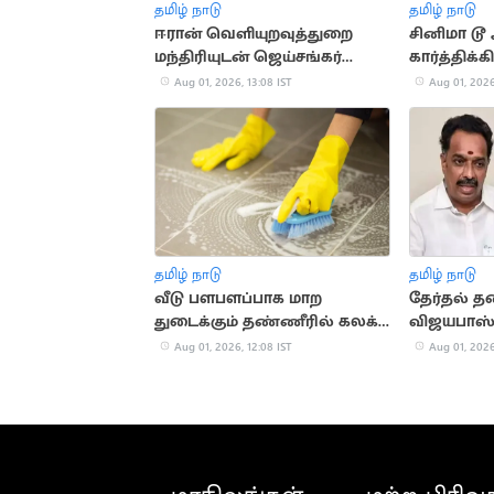
தமிழ் நாடு
தமிழ் நாடு
ஈரான் வெளியுறவுத்துறை
சினிமா டூ 
மந்திரியுடன் ஜெய்சங்கர்
கார்த்திக
தொலைபேசியில் உரையாடல்
Aug 01, 2026, 13:08 IST
Aug 01, 2026
தமிழ் நாடு
தமிழ் நாடு
வீடு பளபளப்பாக மாற
தேர்தல் த
துடைக்கும் தண்ணீரில் கலக்க
விஜயபாஸ்
வேண்டிய பொருட்கள்
Aug 01, 2026, 12:08 IST
Aug 01, 2026