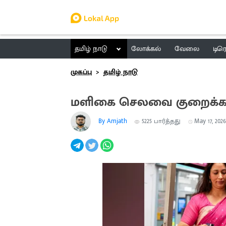
தமிழ் நாடு
லோக்கல்
வேலை
டிர
முகப்பு
தமிழ் நாடு
மளிகை செலவை குறைக்க உ
By Amjath
5225
பார்த்தது
May 17, 2026