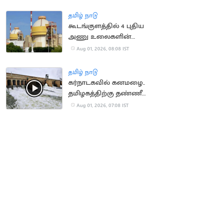
ஷாக்
தமிழ் நாடு
கூடங்குளத்தில் 4 புதிய
அணு உலைகளின்
திட்டச் செலவு 55
Aug 01, 2026, 08:08 IST
சதவீதம் உயர்வு
தமிழ் நாடு
கர்நாடகவில் கனமழை..
தமிழகத்திற்கு தண்ணீர்
திறக்க வாய்ப்பு
Aug 01, 2026, 07:08 IST