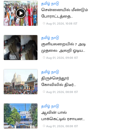
தமிழ் நாடு
சென்னையில் மீண்டும்
போராட்டத்தை
தொடங்கிய தூய்மை
Aug 01, 2026, 10:08 IST
பணியாளர்கள்
தமிழ் நாடு
குளியலறையில் 7 அடி
முதலை: அலறி ஓடிய
குடும்பத்தினர்
Aug 01, 2026, 09:08 IST
தமிழ் நாடு
திருச்செந்தூர்
கோவிலில் திடீர்
நேரக்கட்டுப்பாடு..
Aug 01, 2026, 08:08 IST
பக்தர்கள் அதிர்ச்சி
தமிழ் நாடு
ஆவின் பால்
பாக்கெட்டில் ரசாயன
நெடி.. பொதுமக்கள்
Aug 01, 2026, 08:08 IST