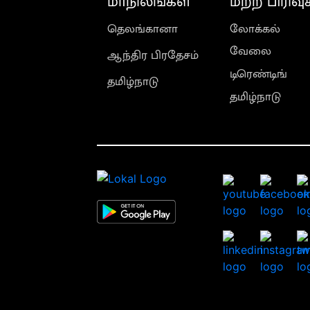
மாநிலங்கள்
மற்ற பிரிவு
தெலங்கானா
லோக்கல்
வேலை
ஆந்திர பிரதேசம்
டிரெண்டிங்
தமிழ்நாடு
தமிழ்நாடு