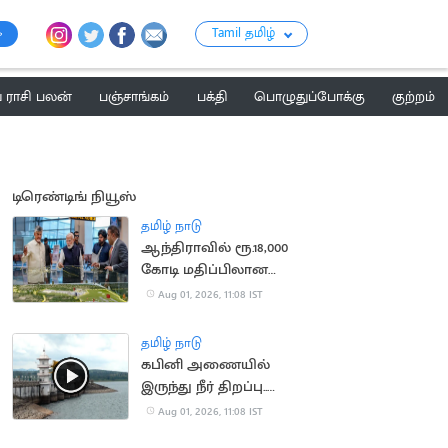
Tamil தமிழ்
ராசி பலன்
பஞ்சாங்கம்
பக்தி
பொழுதுப்போக்கு
குற்றம்
டிரெண்டிங் நியூஸ்
தமிழ் நாடு
ஆந்திராவில் ரூ.18,000
கோடி மதிப்பிலான
திட்டங்களுக்கு அடிக்கல்
Aug 01, 2026, 11:08 IST
நாட்டிய பிரதமர் மோடி
தமிழ் நாடு
கபினி அணையில்
இருந்து நீர் திறப்பு..
தமிழ்நாட்டிற்கு தண்ணீர்
Aug 01, 2026, 11:08 IST
வர வாய்ப்பு