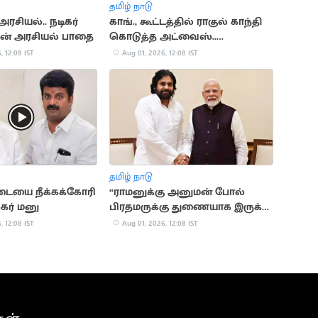
தமிழ் நாடு
அரசியல்.. நடிகர்
காங்., கூட்டத்தில் ராகுல் காந்தி
்கின் அரசியல் பாதை
கொடுத்த அட்வைஸ்..
எம்.பி.பிரவீன் சக்கரவர்த்தி
, 12:08 IST
Aug 01, 2026, 12:08 IST
விளக்கம்
தமிழ் நாடு
டையை நீக்கக்கோரி
“ராமனுக்கு அனுமன் போல்
கர் மனு
பிரதமருக்கு துணையாக இருக்க
வேண்டும்”.. பவன் கல்யாண்
, 12:08 IST
Aug 01, 2026, 12:08 IST
பேச்சு