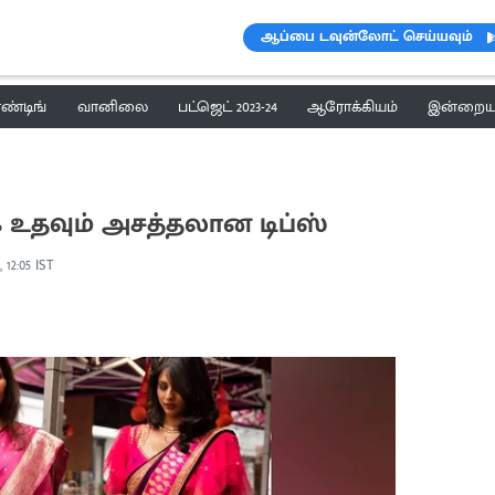
ஆப்பை டவுன்லோட் செய்யவும்
ெண்டிங்
வானிலை
பட்ஜெட் 2023-24
ஆரோக்கியம்
இன்றைய 
தவும் அசத்தலான டிப்ஸ்
, 12:05 IST