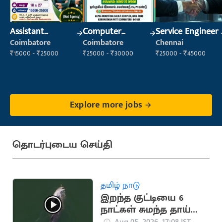
Assistant
Computer
Service Engineer
Manager
Operator
Coimbatore
Coimbatore
Chennai
₹15000 - ₹25000
₹25000 - ₹30000
₹25000 - ₹45000
Explore more jobs
தொடர்புடைய செய்தி
தமிழ் நாடு
இறந்த குட்டியை 6
நாட்கள் சுமந்த தாய்
டால்பின் (வைரல்
Aug 05, 2026, 17:08 IST