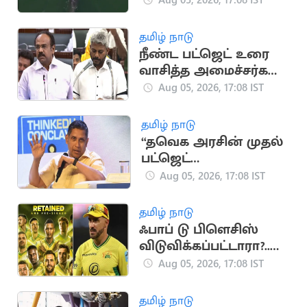
வீடியோ)
தமிழ் நாடு
நீண்ட பட்ஜெட் உரை
வாசித்த அமைச்சர்கள்
பட்டியலில் மரிய
Aug 05, 2026, 17:08 IST
வில்சன்
தமிழ் நாடு
“தவெக அரசின் முதல்
பட்ஜெட்
யதார்த்தமானது”..
Aug 05, 2026, 17:08 IST
பிரவீன் சக்ரவர்த்தி
கருத்து
தமிழ் நாடு
ஃபாப் டு பிளெசிஸ்
விடுவிக்கப்பட்டாரா?..
ஜோபர்க் சூப்பர் கிங்ஸ்
Aug 05, 2026, 17:08 IST
முடிவு அதிர்ச்சி
தமிழ் நாடு