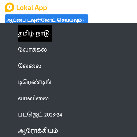
ஆப்பை டவுன்லோட் செய்யவும்
தமிழ் நாடு
லோக்கல்
வேலை
டிரெண்டிங்
வானிலை
பட்ஜெட் 2023-24
ஆரோக்கியம்