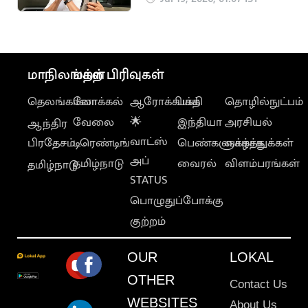
நடவடிக்கை
மாநிலங்கள்
மற்ற பிரிவுகள்
தெலங்கானா
லோக்கல்
ஆரோக்கியம்
பக்தி
தொழில்நுட்பம்
வேலை
🌟
இந்தியா
அரசியல்
ஆந்திர
வாட்ஸ்
பிரதேசம்
டிரெண்டிங்
பெண்களுக்காக
வாழ்த்துக்கள்
அப்
தமிழ்நாடு
வைரல்
விளம்பரங்கள்
தமிழ்நாடு
STATUS
பொழுதுப்போக்கு
குற்றம்
OUR
LOKAL
OTHER
Contact Us
WEBSITES
About Us