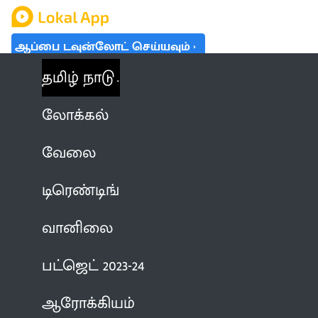
ஆப்பை டவுன்லோட் செய்யவும்
தமிழ் நாடு
லோக்கல்
வேலை
டிரெண்டிங்
வானிலை
பட்ஜெட் 2023-24
ஆரோக்கியம்