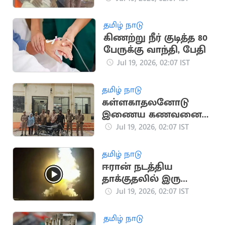
சுட்டுப்பிடிப்பு
தமிழ் நாடு
கிணற்று நீர் குடித்த 80
பேருக்கு வாந்தி, பேதி
Jul 19, 2026, 02:07 IST
தமிழ் நாடு
கள்ளகாதலனோடு
இணைய கணவனை
பாம்பை வைத்து
Jul 19, 2026, 02:07 IST
கொன்ற மனைவி
தமிழ் நாடு
ஈரான் நடத்திய
தாக்குதலில் இரு
அமெரிக்க வீரர்கள்
Jul 19, 2026, 02:07 IST
உயிரிழப்பு
தமிழ் நாடு