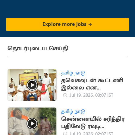
Explore more jobs
தொடர்புடைய செய்தி
தமிழ் நாடு
தவெகவுடன் கூட்டணி
இல்லை என
அறிவித்த CPM
Jul 19, 2026, 03:07 IST
சண்முகம்
தமிழ் நாடு
சென்னையில் சரித்திர
பதிவேடு ரவுடி
துப்பாக்கியால்
Jul 19, 2026, 02:07 IST