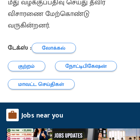
மீது வழக்குப்பதிவு செய்து தீவிர
விசாரணை மேற்கொண்டு
வருகின்றனர்.
டேக்ஸ் :
லோக்கல்
குற்றம்
நோட்டிபிகேஷன்
மாவட்ட செய்திகள்
Jobs near you