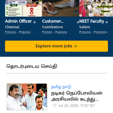
Admin Officer
Customer
NEET Faculty
Support Officer
Chennai
Coimbatore
Salem
₹25000 - ₹28000
₹12500 - ₹40000
₹20000 - ₹50000+
Explore more jobs
தொடர்புடைய செய்தி
தமிழ் நாடு
நடிகர் நெப்போலியன்
அரசியலில் கடந்து
வந்த முக்கிய
Jul 20, 2026, 17:07 IST
நிகழ்வுகள்