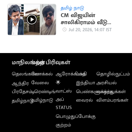
கொள்ளப்படும்"..
தமிழ் நாடு
அமைச்சர்
CM விஜயின்
நிர்மல்குமார்
சாலிகிராமம் வீடு
இடிப்பு.. நடிகர்
Jul 20, 2026, 14:07 IST
குட்டிப்புலி சரவணன்
வேதனை
மாநிலங்கள்
மற்ற பிரிவுகள்
தெலங்கானா
லோக்கல்
ஆரோக்கியம்
பக்தி
தொழில்நுட்பம்
வேலை
🌟
இந்தியா
அரசியல்
ஆந்திர
வாட்ஸ்
பிரதேசம்
டிரெண்டிங்
பெண்களுக்காக
வாழ்த்துக்கள்
அப்
தமிழ்நாடு
வைரல்
விளம்பரங்கள்
தமிழ்நாடு
STATUS
பொழுதுப்போக்கு
குற்றம்