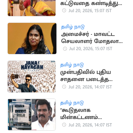
கட்டுவதை கண்டித்து
தேமுதிக போராட்டம்
Jul 20, 2026, 15:07 IST
அறிவிப்பு
தமிழ் நாடு
அமைச்சர் - மாவட்ட
செயலாளர் மோதலால்
தவெக பொதுக்கூட்டம்
Jul 20, 2026, 15:07 IST
ரத்து
தமிழ் நாடு
முன்பதிவில் புதிய
சாதனை படைத்த
ஜனநாயகன்
Jul 20, 2026, 14:07 IST
தமிழ் நாடு
"கூடுதலாக
மின்கட்டணம்
செலுத்தியிருந்தால்
Jul 20, 2026, 14:07 IST
கழித்துக்