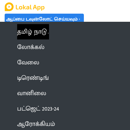
ஆப்பை டவுன்லோட் செய்யவும்
தமிழ் நாடு
லோக்கல்
வேலை
டிரெண்டிங்
வானிலை
பட்ஜெட் 2023-24
ஆரோக்கியம்