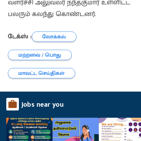
வளர்ச்சி அலுவலர் நந்தகுமார் உள்ளிட்ட
பலரும் கலந்து கொண்டனர்.
டேக்ஸ் :
லோக்கல்
மற்றவை / பொது
மாவட்ட செய்திகள்
Jobs near you