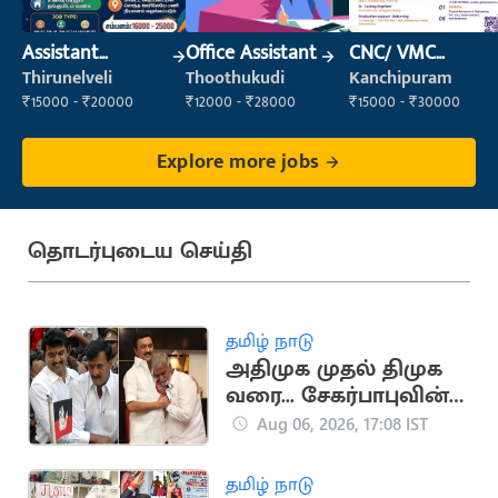
Assistant
Office Assistant
CNC/ VMC
Manager
Operator
Thirunelveli
Thoothukudi
Kanchipuram
₹15000 - ₹20000
₹12000 - ₹28000
₹15000 - ₹30000
Explore more jobs
தொடர்புடைய செய்தி
தமிழ் நாடு
அதிமுக முதல் திமுக
வரை... சேகர்பாபுவின்
அரசியல் பயணம்
Aug 06, 2026, 17:08 IST
தமிழ் நாடு