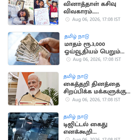
வினாத்தாள் கசிவு
விவகாரம்..
ஜார்க்கண்டில் 13-வது
Aug 06, 2026, 17:08 IST
நாளாக மாணவர்கள்
உண்ணாவிரதம்
தமிழ் நாடு
மாதம் ரூ.3,000
ஓய்வூதியம் பெறும்
அரசு திட்டம்
Aug 06, 2026, 17:08 IST
தமிழ் நாடு
கைத்தறி தினத்தை
சிறப்பிக்க மக்களுக்கு
பிரதமர் மோடி
Aug 06, 2026, 17:08 IST
அழைப்பு
தமிழ் நாடு
டிஜிட்டல் கைது
எனக்கூறி
முதியவரிடம் ரூ.46.50
Aug 06, 2026, 17:08 IST