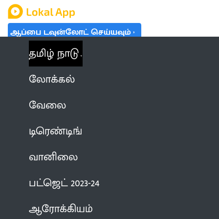
ஆப்பை டவுன்லோட் செய்யவும்
தமிழ் நாடு
லோக்கல்
வேலை
டிரெண்டிங்
வானிலை
பட்ஜெட் 2023-24
ஆரோக்கியம்