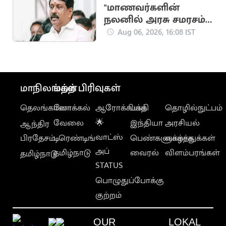
"மாணவர்களின்
நலனில் அரசு சமரசம்
செய்யக் கூடாது"..
Aug 06, 2026, 16:08 IST
நயினார் நாகேந்திரன்
மாநிலங்கள்
மற்ற பிரிவுகள்
தெலங்கானா
லோக்கல்
ஆரோக்கியம்
பக்தி
தொழில்நுட்பம்
வேலை
🌟
இந்தியா
அரசியல்
ஆந்திர
வாட்ஸ்
பிரதேசம்
டிரெண்டிங்
பெண்களுக்காக
வாழ்த்துக்கள்
அப்
தமிழ்நாடு
வைரல்
விளம்பரங்கள்
தமிழ்நாடு
STATUS
பொழுதுப்போக்கு
குற்றம்
OUR
LOKAL