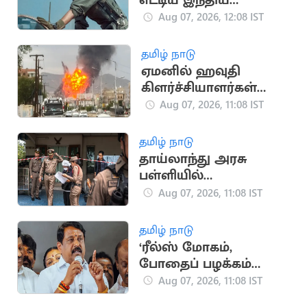
எட்டிய இந்திய
விமானப்படையின்
Aug 07, 2026, 12:08 IST
முதல் பெண் போர்
விமானி
தமிழ் நாடு
ஏமனில் ஹவுதி
கிளர்ச்சியாளர்கள்
தாக்குதல்..
Aug 07, 2026, 11:08 IST
பாதுகாப்புப்படையினர்
30 பேர் பலி
தமிழ் நாடு
தாய்லாந்து அரசு
பள்ளியில்
துப்பாக்கிசூடு நடத்திய
Aug 07, 2026, 11:08 IST
மாணவன்.. 6 பேர் பலி
தமிழ் நாடு
‘ரீல்ஸ் மோகம்,
போதைப் பழக்கம்
காரணமாக வன்முறை
Aug 07, 2026, 11:08 IST
அதிகரிப்பு’.. நயினார்