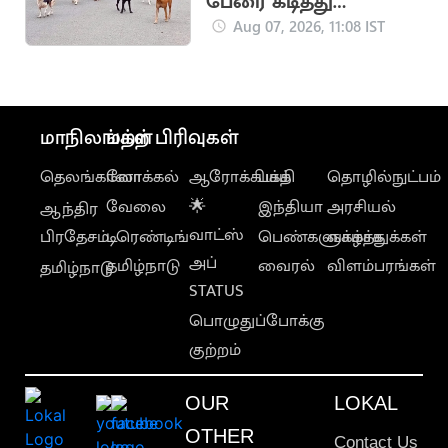
பேரை கடித்து
குதறியது!
Aug 07, 2026, 11:08 IST
மாநிலங்கள்
மற்ற பிரிவுகள்
தெலங்கானா
லோக்கல்
ஆரோக்கியம்
பக்தி
தொழில்நுட்பம்
வேலை
🌟
இந்தியா
அரசியல்
ஆந்திர
வாட்ஸ்
பிரதேசம்
டிரெண்டிங்
பெண்களுக்காக
வாழ்த்துக்கள்
அப்
தமிழ்நாடு
வைரல்
விளம்பரங்கள்
தமிழ்நாடு
STATUS
பொழுதுப்போக்கு
குற்றம்
OUR
LOKAL
OTHER
Contact Us