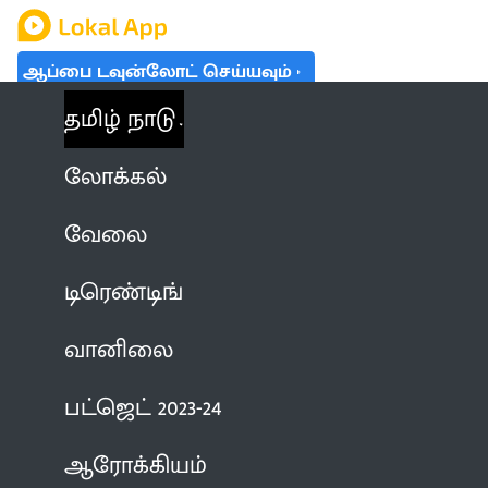
ஆப்பை டவுன்லோட் செய்யவும்
தமிழ் நாடு
லோக்கல்
வேலை
டிரெண்டிங்
வானிலை
பட்ஜெட் 2023-24
ஆரோக்கியம்