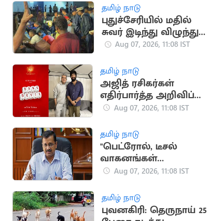
குற்றச்சாட்டு
தமிழ் நாடு
புதுச்சேரியில் மதில்
சுவர் இடிந்து விழுந்து
முதியவர் பலி.. 2 பேர்
Aug 07, 2026, 11:08 IST
படுகாயம்
தமிழ் நாடு
அஜித் ரசிகர்கள்
எதிர்பார்த்த அறிவிப்பு..
‘டேர்டெவில்’
Aug 07, 2026, 11:08 IST
படப்பிடிப்பு இம்மாதம்
தொடக்கம்
தமிழ் நாடு
"பெட்ரோல், டீசல்
வாகனங்கள்
வாங்குவதை மக்கள்
Aug 07, 2026, 11:08 IST
நிறுத்த வேண்டும்"..
கெஜ்ரிவால்
தமிழ் நாடு
புவனகிரி: தெருநாய் 25