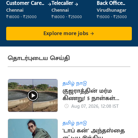
Customer Care
Telecaller
Back Office
Executive
Executive
Chennai
Chennai
Virudhunagar
(Administration)
₹18000 - ₹25000
₹18000 - ₹25000
₹15000 - ₹25000
Explore more jobs
தொடர்புடைய செய்தி
தமிழ் நாடு
குஜராத்தின் மர்ம
கிணறு! 5 நாள்கள்
தளும்பிக்கொண்டே
Aug 07, 2026, 12:08 IST
இருந்த பின்னணி!
தமிழ் நாடு
'டாப் கன்' அந்தஸ்தை