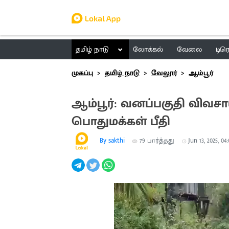
தமிழ் நாடு
லோக்கல்
வேலை
டிர
முகப்பு
தமிழ் நாடு
வேலூர்
ஆம்பூர்
ஆம்பூர்: வனப்பகுதி விவச
பொதுமக்கள் பீதி
By sakthi
79
பார்த்தது
Jun 13, 2025, 04