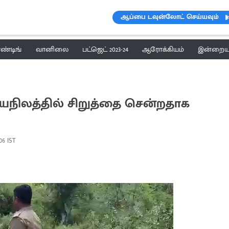
ஆப்பை டவுன்லோட் செய்யவும்
ெண்டிங்
வானிலை
பட்ஜெட் 2023-24
ஆரோக்கியம்
இன்றைய 
ாயநிலத்தில் சிறுத்தை சென்றதாக
:06 IST