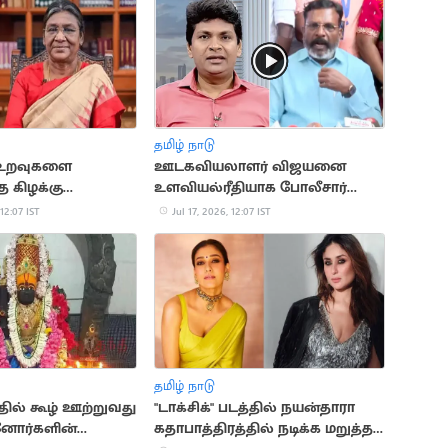
தமிழ் நாடு
ு உறவுகளை
ஊடகவியலாளர் விஜயனை
த கிழக்கு
உளவியல்ரீதியாக போலீசார்
ற்கு பயணிக்கும்
துன்புறுத்தியதாக
 12:07 IST
Jul 17, 2026, 12:07 IST
முர்மு
திருமாவளவன் கண்டனம்
தமிழ் நாடு
தில் கூழ் ஊற்றுவது
"டாக்சிக்" படத்தில் நயன்தாரா
னோர்களின்
கதாபாத்திரத்தில் நடிக்க மறுத்த