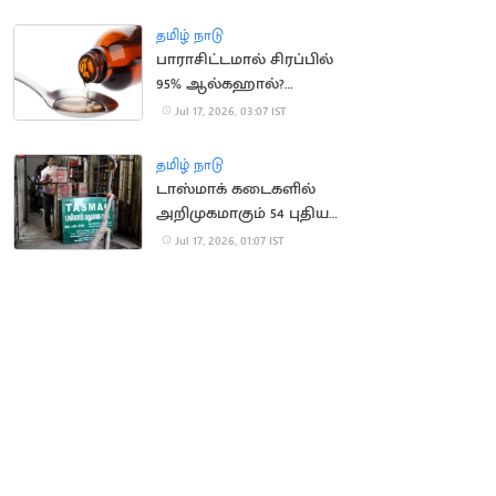
நீதிபதி கருத்து
தமிழ் நாடு
பாராசிட்டமால் சிரப்பில்
95% ஆல்கஹால்?
வதந்திக்கு முற்றுப்புள்ளி
Jul 17, 2026, 03:07 IST
தமிழ் நாடு
டாஸ்மாக் கடைகளில்
அறிமுகமாகும் 54 புதிய
பிராண்ட் மது வகைகள்
Jul 17, 2026, 01:07 IST