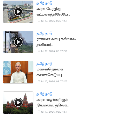
தமிழ் நாடு
அரசு பேருந்து
கட்டணத்திலேயே
ஆம்னி பேருந்துகள்
Jul 17, 2026, 09:07 IST
இயக்க திட்டம்
தமிழ் நாடு
ரசாயன வாயு கசிவால்
தனியார்
தொழிற்சாலையில் தீ
Jul 17, 2026, 08:07 IST
விபத்து
தமிழ் நாடு
மக்கள்தொகை
கணக்கெடுப்பு..
மக்களுக்கு ஆளுநர்
Jul 17, 2026, 08:07 IST
வேண்டுகோள்
தமிழ் நாடு
அரசு வழக்கறிஞர்
நியமனம்.. தவெக
அரசுக்கு சாதகமாக
Jul 17, 2026, 08:07 IST