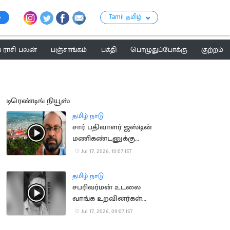
Tamil தமிழ்
ராசி பலன்
பஞ்சாங்கம்
பக்தி
பொழுதுப்போக்கு
குற்றம்
டிரெண்டிங் நியூஸ்
தமிழ் நாடு
சார் பதிவாளர் ஜஸ்டின்
மணிகண்டனுக்கு
நிபந்தனையுடன்
Jul 17, 2026, 10:07 IST
முன்ஜாமின்
தமிழ் நாடு
சபரிவர்மன் உடலை
வாங்க உறவினர்கள்
ஒப்புதல்
Jul 17, 2026, 09:07 IST