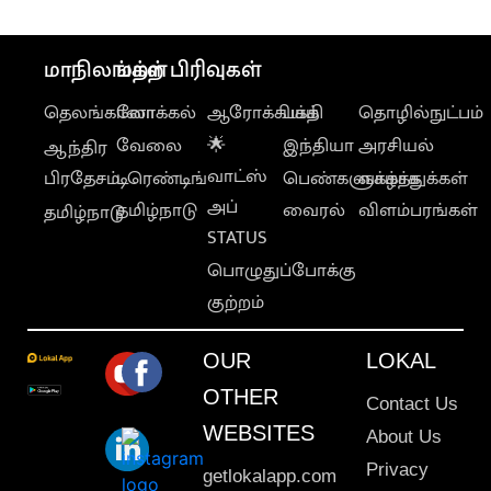
மாநிலங்கள்
மற்ற பிரிவுகள்
தெலங்கானா
லோக்கல்
ஆரோக்கியம்
பக்தி
தொழில்நுட்பம்
வேலை
🌟
இந்தியா
அரசியல்
ஆந்திர
வாட்ஸ்
பிரதேசம்
டிரெண்டிங்
பெண்களுக்காக
வாழ்த்துக்கள்
அப்
தமிழ்நாடு
வைரல்
விளம்பரங்கள்
தமிழ்நாடு
STATUS
பொழுதுப்போக்கு
குற்றம்
OUR
LOKAL
OTHER
Contact Us
WEBSITES
About Us
Privacy
getlokalapp.com