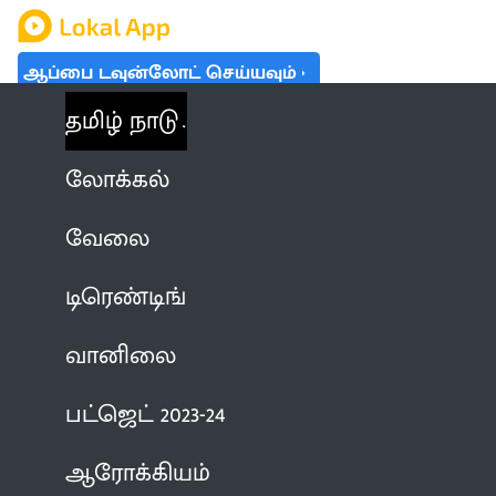
ஆப்பை டவுன்லோட் செய்யவும்
தமிழ் நாடு
லோக்கல்
வேலை
டிரெண்டிங்
வானிலை
பட்ஜெட் 2023-24
ஆரோக்கியம்