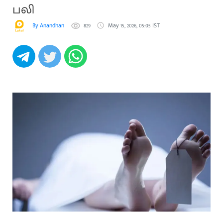
பலி
By Anandhan
829
May 15, 2026, 05:05 IST