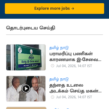
Explore more jobs
தொடர்புடைய செய்தி
தமிழ் நாடு
பராமரிப்பு பணிகள்
காரணமாக இ-சேவை
இணையதளம்
Jul 04, 2026, 14:07 IST
முடக்கம்
தமிழ் நாடு
தந்தை உடலை
அடக்கம் செய்த மகன்..
திடீரென உயிருடன்
Jul 04, 2026, 14:07 IST
திரும்பியதால் ஷாக்