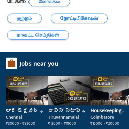
டேக்ஸ் :
லோக்கல்
குற்றம்
நோட்டிபிகேஷன்
மாவட்ட செய்திகள்
Jobs near you
లారీ డ్రైవర్
ఆఫీస్ స్టాఫ్
Housekeeping
Staff
Chennai
Tiruvannamalai
Coimbatore
(Housekeeping)
₹30000 - ₹33000
₹12000 - ₹18000
₹15000 - ₹20000