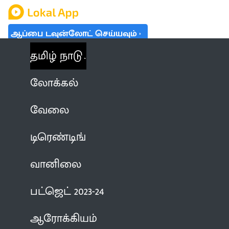
ஆப்பை டவுன்லோட் செய்யவும்
தமிழ் நாடு
லோக்கல்
வேலை
டிரெண்டிங்
வானிலை
பட்ஜெட் 2023-24
ஆரோக்கியம்