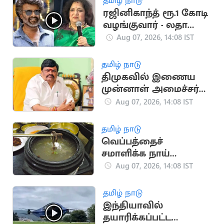
தமிழ் நாடு
ரஜினிகாந்த் ரூ.1 கோடி
வழங்குவார் - லதா
ரஜினிகாந்த்
Aug 07, 2026, 14:08 IST
தமிழ் நாடு
திமுகவில் இணைய
முன்னாள் அமைச்சர்
ராஜேந்திர பாலாஜிக்கு
Aug 07, 2026, 14:08 IST
நெருக்கடி?
தமிழ் நாடு
வெப்பத்தைச்
சமாளிக்க நாய்
இறைச்சி சூப் குடிக்க
Aug 07, 2026, 14:08 IST
அறிவுறுத்தல்
தமிழ் நாடு
இந்தியாவில்
தயாரிக்கப்பட்ட