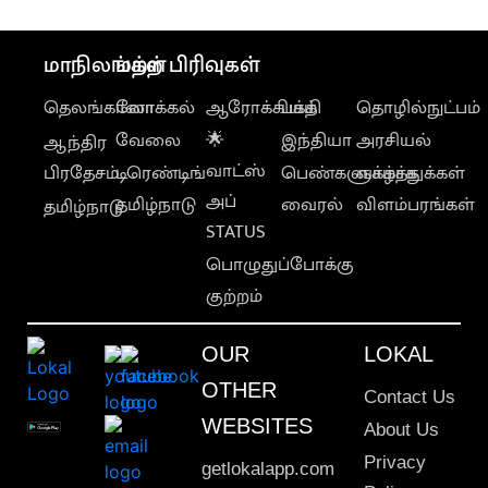
மாநிலங்கள்
மற்ற பிரிவுகள்
தெலங்கானா
லோக்கல்
ஆரோக்கியம்
பக்தி
தொழில்நுட்பம்
வேலை
🌟
இந்தியா
அரசியல்
ஆந்திர
வாட்ஸ்
பிரதேசம்
டிரெண்டிங்
பெண்களுக்காக
வாழ்த்துக்கள்
அப்
தமிழ்நாடு
வைரல்
விளம்பரங்கள்
தமிழ்நாடு
STATUS
பொழுதுப்போக்கு
குற்றம்
OUR
LOKAL
OTHER
Contact Us
WEBSITES
About Us
Privacy
getlokalapp.com