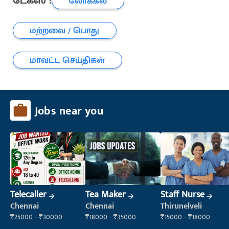
டேக்ஸ் :
லோக்கல்
மற்றவை / பொது
மாவட்ட செய்திகள்
Jobs near you
Telecaller
Tea Maker
Staff Nurse
Chennai
Chennai
Thirunelveli
₹25000 - ₹30000
₹18000 - ₹35000
₹15000 - ₹18000