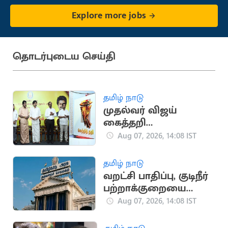
Explore more jobs
தொடர்புடைய செய்தி
தமிழ் நாடு
முதல்வர் விஜய்
கைத்தறி
கண்காட்சியை
Aug 07, 2026, 14:08 IST
தொடங்கி வைத்தார்
தமிழ் நாடு
வறட்சி பாதிப்பு, குடிநீர்
பற்றாக்குறையை
சமாளிக்க ரூ.288.97
Aug 07, 2026, 14:08 IST
கோடி நிதி ஒதுக்கீடு