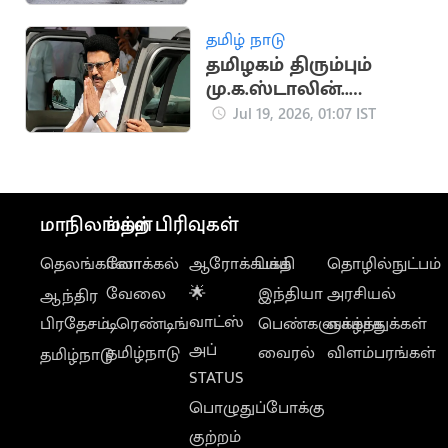
தமிழ் நாடு
தமிழகம் திரும்பும்
மு.க.ஸ்டாலின்..
வந்ததும் முதல்
Jul 19, 2026, 01:07 IST
நடவடிக்கை
மாநிலங்கள்
மற்ற பிரிவுகள்
தெலங்கானா
லோக்கல்
ஆரோக்கியம்
பக்தி
தொழில்நுட்பம்
வேலை
🌟
இந்தியா
அரசியல்
ஆந்திர
வாட்ஸ்
பிரதேசம்
டிரெண்டிங்
பெண்களுக்காக
வாழ்த்துக்கள்
அப்
தமிழ்நாடு
வைரல்
விளம்பரங்கள்
தமிழ்நாடு
STATUS
பொழுதுப்போக்கு
குற்றம்