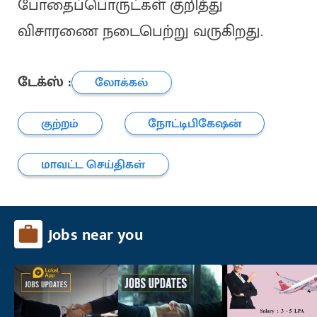
போதைப்பொருட்கள் குறித்து
விசாரணை நடைபெற்று வருகிறது.
டேக்ஸ் :
லோக்கல்
குற்றம்
நோட்டிபிகேஷன்
மாவட்ட செய்திகள்
Jobs near you