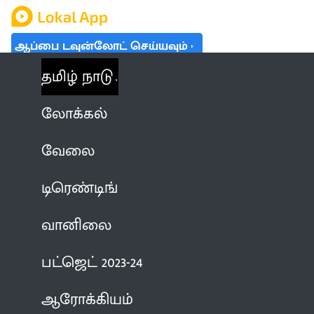
ஆப்பை டவுன்லோட் செய்யவும்
தமிழ் நாடு
லோக்கல்
வேலை
டிரெண்டிங்
வானிலை
பட்ஜெட் 2023-24
ஆரோக்கியம்