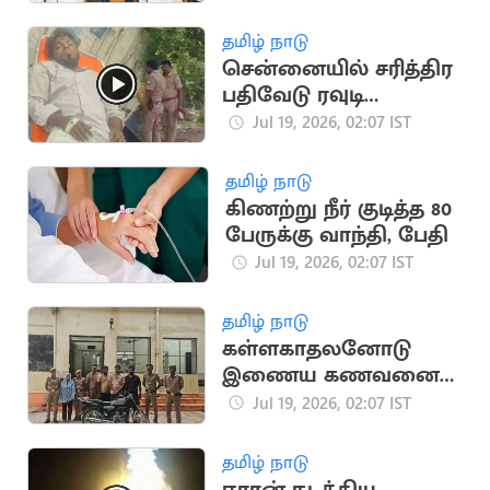
சண்முகம்
தமிழ் நாடு
சென்னையில் சரித்திர
பதிவேடு ரவுடி
துப்பாக்கியால்
Jul 19, 2026, 02:07 IST
சுட்டுப்பிடிப்பு
தமிழ் நாடு
கிணற்று நீர் குடித்த 80
பேருக்கு வாந்தி, பேதி
Jul 19, 2026, 02:07 IST
தமிழ் நாடு
கள்ளகாதலனோடு
இணைய கணவனை
பாம்பை வைத்து
Jul 19, 2026, 02:07 IST
கொன்ற மனைவி
தமிழ் நாடு