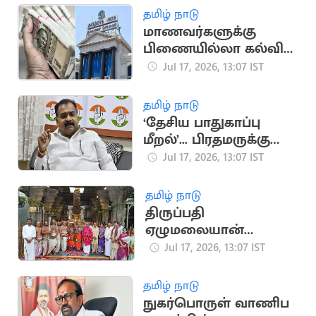
தமிழ் நாடு
மாணவர்களுக்கு
பிணையில்லா கல்விக்
கடன்... அமைச்சர்
Jul 17, 2026, 13:07 IST
அறிவிப்பு
தமிழ் நாடு
‘தேசிய பாதுகாப்பு
மீறல்’... பிரதமருக்கு
மாணிக்கம் தாகூர்
Jul 17, 2026, 13:07 IST
கடிதம்
தமிழ் நாடு
திருப்பதி
ஏழுமலையான்
கோவிலில்
Jul 17, 2026, 13:07 IST
கோலாகலமாக
நடைபெற்ற ஆனிவார
தமிழ் நாடு
ஆஸ்தான விழா
நுகர்பொருள் வாணிப