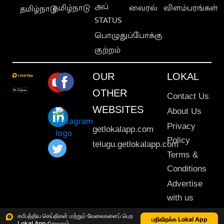
அப்
தமிழ்நாடு
வைரல்
விளம்பரங்கள்
தமிழ்நாடு
STATUS
பொழுதுப்போக்கு
குற்றம்
OUR
LOKAL
OTHER
Contact Us
WEBSITES
About Us
Privacy
getlokalapp.com
Policy
telugu.getlokalapp.com
Terms &
Conditions
Advertise
with us
Sitemap
சமீபத்திய செய்திகள் மற்றும் வேலைகளைப் பெற
பதிவிறக்க Lokal App
Lokal App நிறுவவும்
This material may not be published, transmitted, rewritten or redistributed. © 2020 Lokal App. All rights reserved.