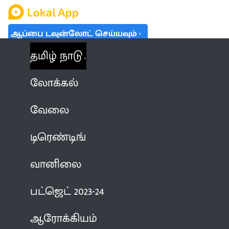
ஆப்பை டவுன்லோட் செய்யவும்
தமிழ் நாடு
லோக்கல்
வேலை
டிரெண்டிங்
வானிலை
பட்ஜெட் 2023-24
ஆரோக்கியம்