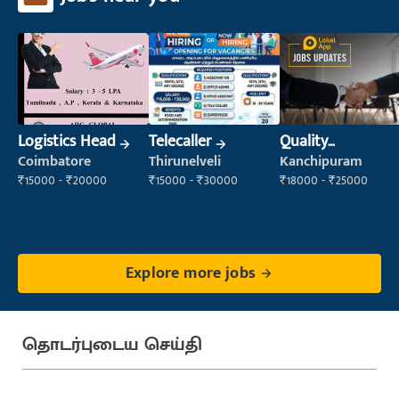
Logistics Head
Telecaller
Quality
Inspector
Coimbatore
Thirunelveli
Kanchipuram
₹15000 - ₹20000
₹15000 - ₹30000
₹18000 - ₹25000
Explore more jobs
தொடர்புடைய செய்தி