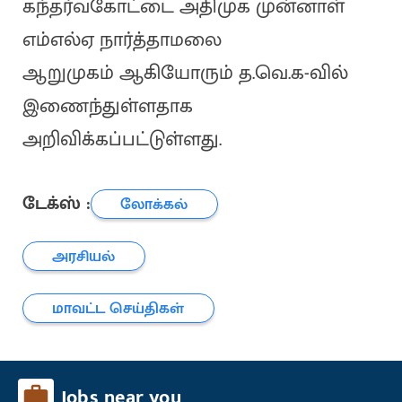
கந்தர்வகோட்டை அதிமுக முன்னாள்
எம்எல்ஏ நார்த்தாமலை
ஆறுமுகம் ஆகியோரும் த.வெ.க-வில்
இணைந்துள்ளதாக
அறிவிக்கப்பட்டுள்ளது.
டேக்ஸ் :
லோக்கல்
அரசியல்
மாவட்ட செய்திகள்
Jobs near you