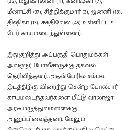
(36), மதுஷாலினி (11), கனிஷ்கா (7),
மீனாட்சி (37), சித்திக்குமார் (3), ஜனனி (18),
திஷிகா (13), சக்திவேல் (45) உள்ளிட்ட 9
பேர் காயமடைந்துள்ளனர்.
இதுகுறித்து அப்பகுதி பொதுமக்கள்
அவளூர் போலீசாருக்கு தகவல்
தெரிவித்தனர். அதன்பேரில் சம்பவ
இடத்திற்கு விரைந்து சென்ற போலீசார்
காயமடைந்தவர்களை மீட்டு வாலாஜா
அரசு மருத்துவமனைக்கு
அனுப்பிவைத்தனர். மேலும்
இதுதொடர்பாக வழக்குப்பதிவு செய்து