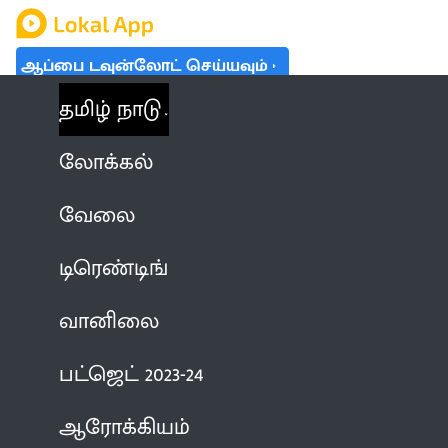
ஆப்பை டவுன்லோட் செய்யவும்
தமிழ் நாடு
லோக்கல்
வேலை
டிரெண்டிங்
வானிலை
பட்ஜெட் 2023-24
ஆரோக்கியம்