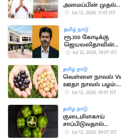
அமைப்பின் முதல்
மாநாடு தொடங்கியது
Jul 12, 2026, 11:07 IST
தமிழ் நாடு
ரூ.350 கோடிக்கு
ஜெயலலிதாவின்
இல்லத்தை வாங்கும்
Jul 12, 2026, 10:07 IST
முதலமைச்சர் விஜய்?
தமிழ் நாடு
வெள்ளை நாவல் Vs
ஊதா நாவல் பழம்:
சிறந்தது எது?
Jul 12, 2026, 10:07 IST
தமிழ் நாடு
குடைமிளகாய்
சாப்பிடுவதால்
கிடைக்கும்
Jul 12, 2026, 09:07 IST