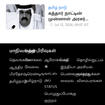
ஆரோக்கிய
நன்மைகள்
தமிழ் நாடு
கத்தார் நாட்டின்
முன்னாள் அரசர்
காலமானார்
Jul 12, 2026, 09:07 IST
மாநிலங்கள்
மற்ற பிரிவுகள்
தெலங்கானா
லோக்கல்
ஆரோக்கியம்
பக்தி
தொழில்நுட்பம்
வேலை
🌟
இந்தியா
அரசியல்
ஆந்திர
வாட்ஸ்
பிரதேசம்
டிரெண்டிங்
பெண்களுக்காக
வாழ்த்துக்கள்
அப்
தமிழ்நாடு
வைரல்
விளம்பரங்கள்
தமிழ்நாடு
STATUS
பொழுதுப்போக்கு
குற்றம்