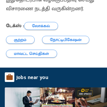
விசாரணை நடத்தி வருகின்றனர்.
டேக்ஸ் :
லோக்கல்
குற்றம்
நோட்டிபிகேஷன்
மாவட்ட செய்திகள்
Jobs near you