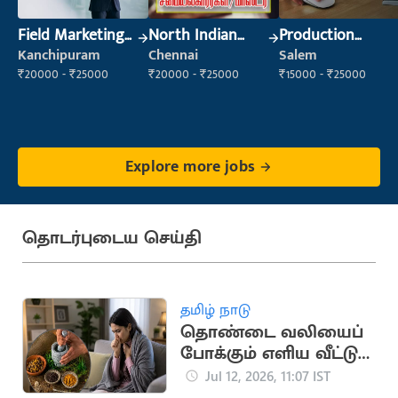
Field Marketing
North Indian
Production
Executive
Cook
Supervisor
Kanchipuram
Chennai
Salem
₹20000 - ₹25000
₹20000 - ₹25000
₹15000 - ₹25000
Explore more jobs
தொடர்புடைய செய்தி
தமிழ் நாடு
தொண்டை வலியைப்
போக்கும் எளிய வீட்டு
வைத்தியங்கள்
Jul 12, 2026, 11:07 IST