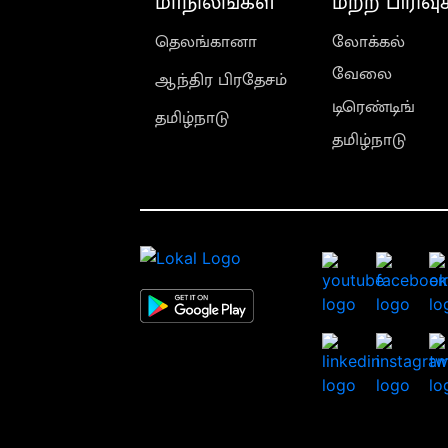
மாநிலங்கள்
மற்ற பிரிவு
தெலங்கானா
லோக்கல்
வேலை
ஆந்திர பிரதேசம்
டிரெண்டிங்
தமிழ்நாடு
தமிழ்நாடு