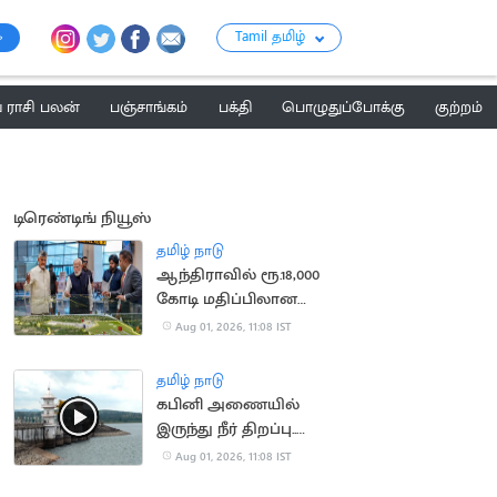
Tamil தமிழ்
ராசி பலன்
பஞ்சாங்கம்
பக்தி
பொழுதுப்போக்கு
குற்றம்
டிரெண்டிங் நியூஸ்
தமிழ் நாடு
ஆந்திராவில் ரூ.18,000
கோடி மதிப்பிலான
திட்டங்களுக்கு அடிக்கல்
Aug 01, 2026, 11:08 IST
நாட்டிய பிரதமர் மோடி
தமிழ் நாடு
கபினி அணையில்
இருந்து நீர் திறப்பு..
தமிழ்நாட்டிற்கு தண்ணீர்
Aug 01, 2026, 11:08 IST
வர வாய்ப்பு