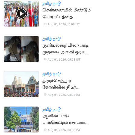
தமிழ் நாடு
சென்னையில் மீண்டும்
போராட்டத்தை
தொடங்கிய தூய்மை
Aug 01, 2026, 10:08 IST
பணியாளர்கள்
தமிழ் நாடு
குளியலறையில் 7 அடி
முதலை: அலறி ஓடிய
குடும்பத்தினர்
Aug 01, 2026, 09:08 IST
தமிழ் நாடு
திருச்செந்தூர்
கோவிலில் திடீர்
நேரக்கட்டுப்பாடு..
Aug 01, 2026, 08:08 IST
பக்தர்கள் அதிர்ச்சி
தமிழ் நாடு
ஆவின் பால்
பாக்கெட்டில் ரசாயன
நெடி.. பொதுமக்கள்
Aug 01, 2026, 08:08 IST