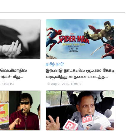
தமிழ் நாடு
் வெளிமாநில
இரண்டு நாட்களில் ரூ.2,600 கோடி
கள் மீது
வசூலித்து சாதனை படைத்த
திகள்
“ஸ்பைடர்மேன்”
, 13:08 IST
Aug 01, 2026, 13:08 IST
்சூடு: இருவர் பலி