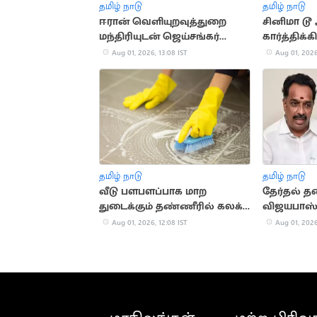
தமிழ் நாடு
தமிழ் நாடு
ஈரான் வெளியுறவுத்துறை
சினிமா டூ 
மந்திரியுடன் ஜெய்சங்கர்
கார்த்திக
தொலைபேசியில் உரையாடல்
Aug 01, 2026, 13:08 IST
Aug 01, 2026
தமிழ் நாடு
தமிழ் நாடு
வீடு பளபளப்பாக மாற
தேர்தல் த
துடைக்கும் தண்ணீரில் கலக்க
விஜயபாஸ்
வேண்டிய பொருட்கள்
Aug 01, 2026, 12:08 IST
Aug 01, 2026