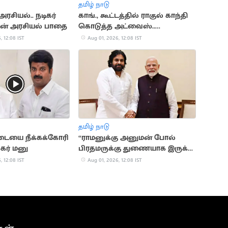
தமிழ் நாடு
அரசியல்.. நடிகர்
காங்., கூட்டத்தில் ராகுல் காந்தி
்கின் அரசியல் பாதை
கொடுத்த அட்வைஸ்..
எம்.பி.பிரவீன் சக்கரவர்த்தி
, 12:08 IST
Aug 01, 2026, 12:08 IST
விளக்கம்
தமிழ் நாடு
டையை நீக்கக்கோரி
“ராமனுக்கு அனுமன் போல்
கர் மனு
பிரதமருக்கு துணையாக இருக்க
வேண்டும்”.. பவன் கல்யாண்
, 12:08 IST
Aug 01, 2026, 12:08 IST
பேச்சு