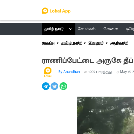
தமிழ் நாடு
லோக்கல்
வேலை
டிர
முகப்பு
தமிழ் நாடு
வேலூர்
ஆற்காடு
ராணிப்பேட்டை அருகே தீப்பி
By Anandhan
1005
பார்த்தது
May 15, 2