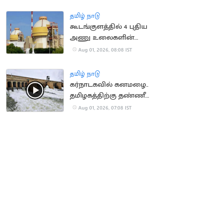
ஷாக்
தமிழ் நாடு
கூடங்குளத்தில் 4 புதிய
அணு உலைகளின்
திட்டச் செலவு 55
Aug 01, 2026, 08:08 IST
சதவீதம் உயர்வு
தமிழ் நாடு
கர்நாடகவில் கனமழை..
தமிழகத்திற்கு தண்ணீர்
திறக்க வாய்ப்பு
Aug 01, 2026, 07:08 IST