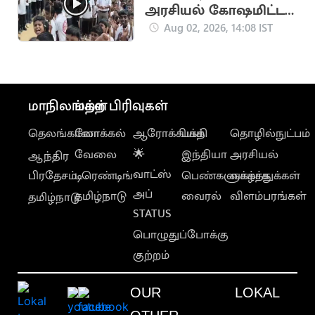
அரசியல் கோஷமிட்ட
வைத்த அமைச்சர் பிரபு
Aug 02, 2026, 14:08 IST
மாநிலங்கள்
மற்ற பிரிவுகள்
தெலங்கானா
லோக்கல்
ஆரோக்கியம்
பக்தி
தொழில்நுட்பம்
வேலை
🌟
இந்தியா
அரசியல்
ஆந்திர
வாட்ஸ்
பிரதேசம்
டிரெண்டிங்
பெண்களுக்காக
வாழ்த்துக்கள்
அப்
தமிழ்நாடு
வைரல்
விளம்பரங்கள்
தமிழ்நாடு
STATUS
பொழுதுப்போக்கு
குற்றம்
OUR
LOKAL