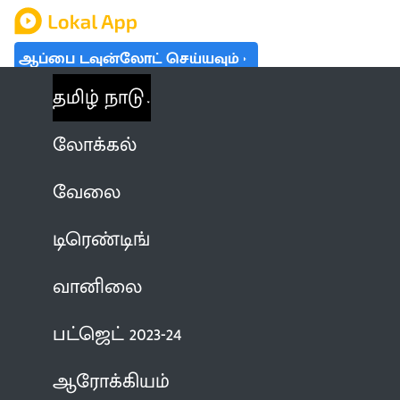
ஆப்பை டவுன்லோட் செய்யவும்
தமிழ் நாடு
லோக்கல்
வேலை
டிரெண்டிங்
வானிலை
பட்ஜெட் 2023-24
ஆரோக்கியம்