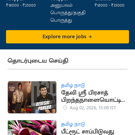
Sales)
₹18000 - ₹25000
அனுபவம்
₹18000 - ₹35000
பொருத்து/தகுதி
பொருத்து
Explore more jobs
தொடர்புடைய செய்தி
தமிழ் நாடு
தேவி ஸ்ரீ பிரசாத்
பிறந்தநாளையொட்டி
போஸ்டர் வெளியிட்ட
Aug 02, 2026, 15:08 IST
படக்குழு
தமிழ் நாடு
பீட்ரூட் சாப்பிடுவது