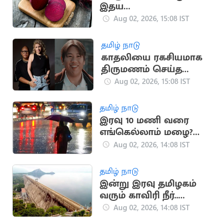
இதய
ஆரோக்கியத்திற்கு
Aug 02, 2026, 15:08 IST
உண்மையிலேயே
நல்லதா? நிபுணர்கள்
தமிழ் நாடு
விளக்கம்
காதலியை ரகசியமாக
திருமணம் செய்த
'ஸ்பைடர் மேன்' நடிகர்
Aug 02, 2026, 15:08 IST
ஜேகப்
தமிழ் நாடு
இரவு 10 மணி வரை
எங்கெல்லாம் மழை?
முழு விவரம்
Aug 02, 2026, 14:08 IST
தமிழ் நாடு
இன்று இரவு தமிழகம்
வரும் காவிரி நீர்..
மேட்டூர் அணை
Aug 02, 2026, 14:08 IST
நிறைய வாய்ப்பு