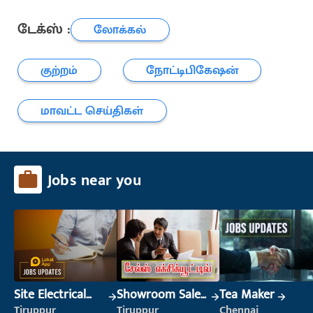
டேக்ஸ் :
லோக்கல்
குற்றம்
நோட்டிபிகேஷன்
மாவட்ட செய்திகள்
Jobs near you
Site Electrical
Showroom Sales
Tea Maker
Engineer
Executive (Retail
Tiruppur
Tiruppur
Chennai