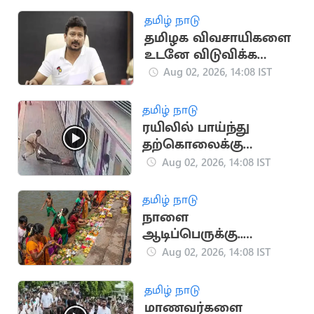
தமிழ் நாடு
தமிழக விவசாயிகளை
உடனே விடுவிக்க
உதயநிதி ஸ்டாலின்
Aug 02, 2026, 14:08 IST
வலியுறுத்தல்
தமிழ் நாடு
ரயிலில் பாய்ந்து
தற்கொலைக்கு
முயன்ற இளைஞரை
Aug 02, 2026, 14:08 IST
காப்பாற்றிய பெண்
போலீஸ்
தமிழ் நாடு
நாளை
ஆடிப்பெருக்கு..
கண்டிப்பாக செய்ய
Aug 02, 2026, 14:08 IST
வேண்டிய விஷயங்கள்
என்னென்ன?
தமிழ் நாடு
மாணவர்களை